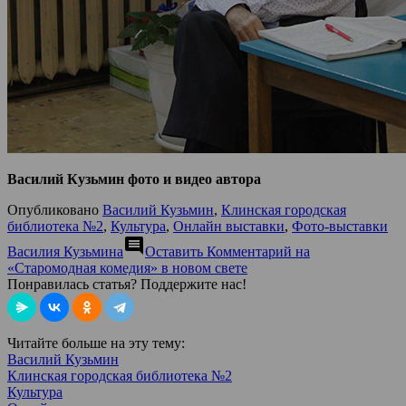
Василий Кузьмин фото и видео автора
Опубликовано
Василий Кузьмин
,
Клинская городская
библиотека №2
,
Культура
,
Онлайн выставки
,
Фото-выставки
comment
Василия Кузьмина
Оставить Комментарий
на
«Старомодная комедия» в новом свете
Понравилась статья? Поддержите нас!
Читайте больше на эту тему:
Василий Кузьмин
Клинская городская библиотека №2
Культура