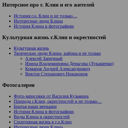
Интерсное про г. Клин и его жителей
История г.о. Клин и не только…
Интересные люди Клина
История Клина в фотографиях
Культурная жизнь г.Клин и окрестностей
Культурная жизнь
Творческие люди Клина, района и не только
Алексей Заричный
Ирина Владимировна Деньгова (Лукашенко)
Комаров Андрей Александрович
Виктор Степанович Никаноров
Фотогалереи
Фото-зарисовки от Василия Кузьмина
Природа г.Клин, окрестностей и не только…
Братья наши меньшие
История Клина в фотографиях
Виды Клина и окрестностей
Спортивная жизнь в г.о.Клин
Интересные люди Клина