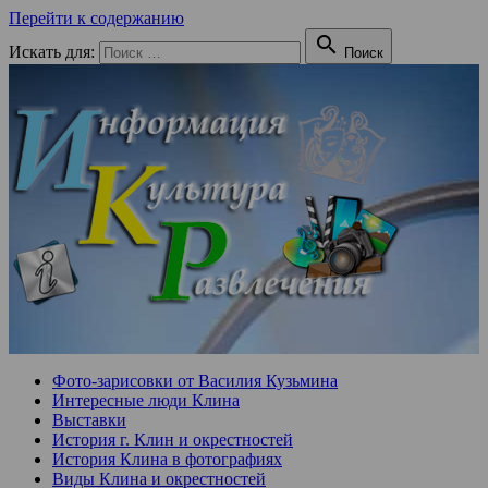
Перейти к содержанию

Искать для:
Поиск
Фото-зарисовки от Василия Кузьмина
Интересные люди Клина
Выставки
История г. Клин и окрестностей
История Клина в фотографиях
Виды Клина и окрестностей