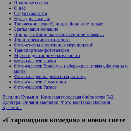
Полезные ссылки
О нас
Структура сайта
Культурная жизнь
Творческие люди Клина, района и не только
Братья наши меньшие
Природа г.Клин, окрестностей и не только…
Туристические фото-отчеты
Фото-отчеты спортивных мероприятий
Транспортные фотогалереи
Музеи и достопримечательности
Фото-галерея: Парки
Фото-галерея: Водоемы, набережные, пляжи, фонтаны и
мосты
Фото-галереи на религиозную тему
Фото-галерея: Памятники
Фото-галерея: Разное
Василий Кузьмин
,
Клинская городская библиотека №2
,
Культура
,
Онлайн выставки
,
Фото-выставки Василия
Кузьмина
«Старомодная комедия» в новом свете