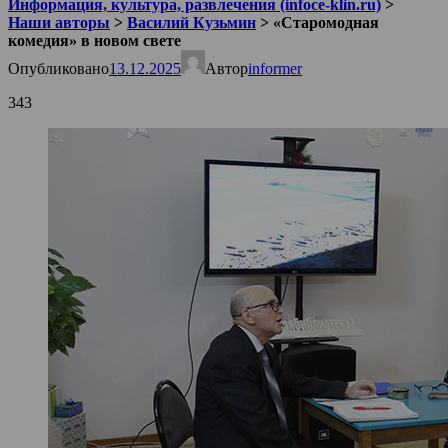
Информация, культура, развлечения (infoce-klin.ru)
>
Наши авторы
>
Василий Кузьмин
>
«Старомодная
комедия» в новом свете
Опубликовано
13.12.2025
Автор
informer
343