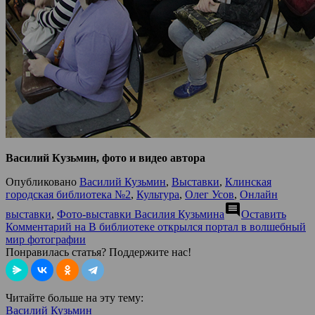
Василий Кузьмин, фото и видео автора
Опубликовано
Василий Кузьмин
,
Выставки
,
Клинская
городская библиотека №2
,
Культура
,
Олег Усов
,
Онлайн
comment
выставки
,
Фото-выставки Василия Кузьмина
Оставить
Комментарий
на В библиотеке открылся портал в волшебный
мир фотографии
Понравилась статья? Поддержите нас!
Читайте больше на эту тему:
Василий Кузьмин