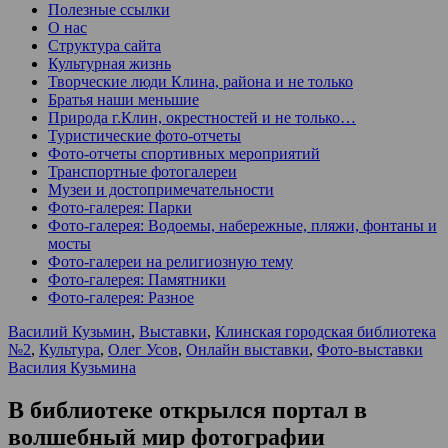
Полезные ссылки
О нас
Структура сайта
Культурная жизнь
Творческие люди Клина, района и не только
Братья наши меньшие
Природа г.Клин, окрестностей и не только…
Туристические фото-отчеты
Фото-отчеты спортивных мероприятий
Транспортные фотогалереи
Музеи и достопримечательности
Фото-галерея: Парки
Фото-галерея: Водоемы, набережные, пляжи, фонтаны и
мосты
Фото-галереи на религиозную тему
Фото-галерея: Памятники
Фото-галерея: Разное
Василий Кузьмин
,
Выставки
,
Клинская городская библиотека
№2
,
Культура
,
Олег Усов
,
Онлайн выставки
,
Фото-выставки
Василия Кузьмина
В библиотеке открылся портал в
волшебный мир фотографии