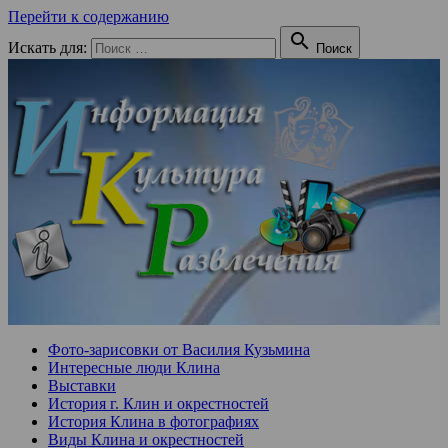
Перейти к содержанию

Искать для:
Поиск
Фото-зарисовки от Василия Кузьмина
Интересные люди Клина
Выставки
История г. Клин и окрестностей
История Клина в фотографиях
Виды Клина и окрестностей