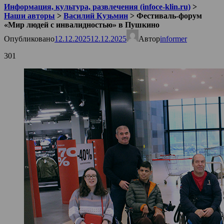
Информация, культура, развлечения (infoce-klin.ru)
>
Наши авторы
>
Василий Кузьмин
>
Фестиваль-форум
«Мир людей с инвалидностью» в Пушкино
Опубликовано
12.12.2025
12.12.2025
Автор
informer
301