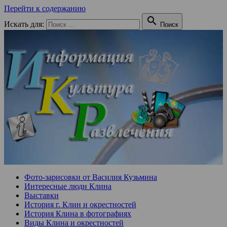
Перейти к содержанию

Искать для:
Поиск
Фото-зарисовки от Василия Кузьмина
Интересные люди Клина
Выставки
История г. Клин и окрестностей
История Клина в фотографиях
Виды Клина и окрестностей