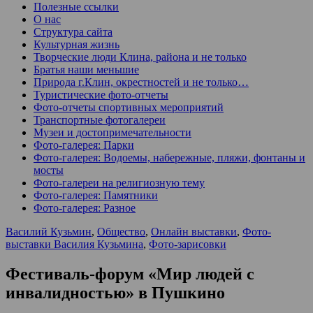
Полезные ссылки
О нас
Структура сайта
Культурная жизнь
Творческие люди Клина, района и не только
Братья наши меньшие
Природа г.Клин, окрестностей и не только…
Туристические фото-отчеты
Фото-отчеты спортивных мероприятий
Транспортные фотогалереи
Музеи и достопримечательности
Фото-галерея: Парки
Фото-галерея: Водоемы, набережные, пляжи, фонтаны и
мосты
Фото-галереи на религиозную тему
Фото-галерея: Памятники
Фото-галерея: Разное
Василий Кузьмин
,
Общество
,
Онлайн выставки
,
Фото-
выставки Василия Кузьмина
,
Фото-зарисовки
Фестиваль-форум «Мир людей с
инвалидностью» в Пушкино