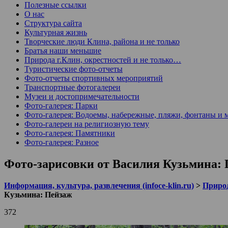
Полезные ссылки
О нас
Структура сайта
Культурная жизнь
Творческие люди Клина, района и не только
Братья наши меньшие
Природа г.Клин, окрестностей и не только…
Туристические фото-отчеты
Фото-отчеты спортивных мероприятий
Транспортные фотогалереи
Музеи и достопримечательности
Фото-галерея: Парки
Фото-галерея: Водоемы, набережные, пляжи, фонтаны и 
Фото-галереи на религиозную тему
Фото-галерея: Памятники
Фото-галерея: Разное
Фото-зарисовки от Василия Кузьмина:
Информация, культура, развлечения (infoce-klin.ru)
>
Природ
Кузьмина: Пейзаж
372