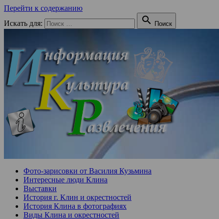
Перейти к содержанию

Искать для:
Поиск
Фото-зарисовки от Василия Кузьмина
Интересные люди Клина
Выставки
История г. Клин и окрестностей
История Клина в фотографиях
Виды Клина и окрестностей