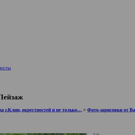
мосты
 Пейзаж
а г.Клин, окрестностей и не только…
>
Фото-зарисовки от В