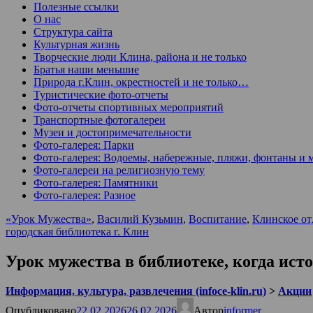
Полезные ссылки
О нас
Структура сайта
Культурная жизнь
Творческие люди Клина, района и не только
Братья наши меньшие
Природа г.Клин, окрестностей и не только…
Туристические фото-отчеты
Фото-отчеты спортивных мероприятий
Транспортные фотогалереи
Музеи и достопримечательности
Фото-галерея: Парки
Фото-галерея: Водоемы, набережные, пляжи, фонтаны и 
Фото-галереи на религиозную тему
Фото-галерея: Памятники
Фото-галерея: Разное
«Урок Мужества»
,
Василий Кузьмин
,
Воспитание
,
Клинское от
городская библиотека г. Клин
Урок мужества в библиотеке, когда ист
Информация, культура, развлечения (infoce-klin.ru)
>
Акции
Опубликовано
22.02.2026
26.02.2026
Автор
informer