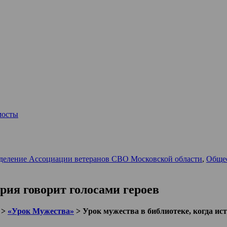
мосты
деление Ассоциации ветеранов СВО Московской области
,
Обще
ория говорит голосами героев
>
«Урок Мужества»
>
Урок мужества в библиотеке, когда ис