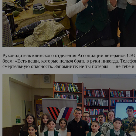
Руководитель клинского отделения Ассоциации ветеранов СВО 
боем: «Есть вещи, которые нельзя брать в руки никогда. Телеф
смертельную опасность. Запомните: не ты потерял — не тебе и