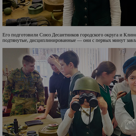
Его подготовили Союз Десантников городского округа и Клинс
подтянутые, дисциплинированные — они с первых минут завл