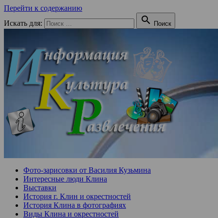
Перейти к содержанию

Искать для:
Поиск
Фото-зарисовки от Василия Кузьмина
Интересные люди Клина
Выставки
История г. Клин и окрестностей
История Клина в фотографиях
Виды Клина и окрестностей