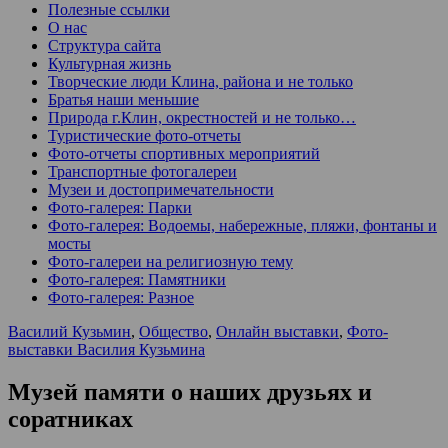
Полезные ссылки
О нас
Структура сайта
Культурная жизнь
Творческие люди Клина, района и не только
Братья наши меньшие
Природа г.Клин, окрестностей и не только…
Туристические фото-отчеты
Фото-отчеты спортивных мероприятий
Транспортные фотогалереи
Музеи и достопримечательности
Фото-галерея: Парки
Фото-галерея: Водоемы, набережные, пляжи, фонтаны и
мосты
Фото-галереи на религиозную тему
Фото-галерея: Памятники
Фото-галерея: Разное
Василий Кузьмин
,
Общество
,
Онлайн выставки
,
Фото-
выставки Василия Кузьмина
Музей памяти о наших друзьях и
соратниках