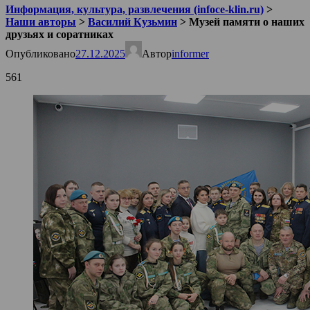
Информация, культура, развлечения (infoce-klin.ru)
>
Наши авторы
>
Василий Кузьмин
>
Музей памяти о наших
друзьях и соратниках
Опубликовано
27.12.2025
Автор
informer
561