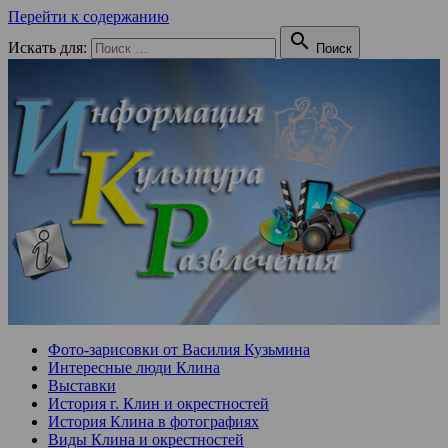
Перейти к содержанию

Искать для:
Поиск
Фото-зарисовки от Василия Кузьмина
Интересные люди Клина
Выставки
История г. Клин и окрестностей
История Клина в фотографиях
Виды Клина и окрестностей