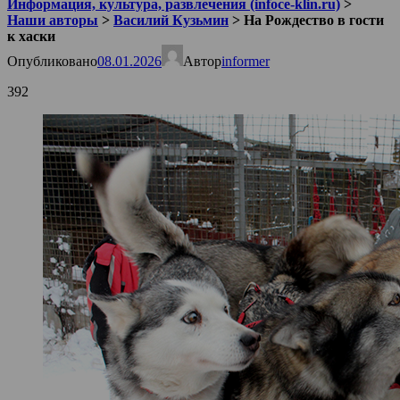
Информация, культура, развлечения (infoce-klin.ru)
>
Наши авторы
>
Василий Кузьмин
>
На Рождество в гости
к хаски
Опубликовано
08.01.2026
Автор
informer
392