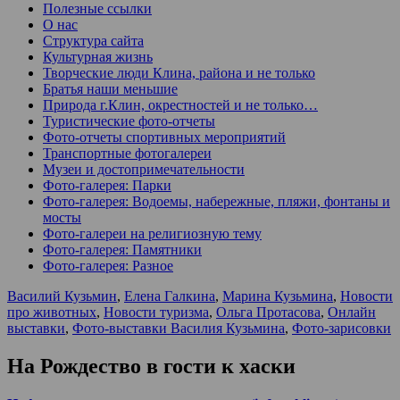
Полезные ссылки
О нас
Структура сайта
Культурная жизнь
Творческие люди Клина, района и не только
Братья наши меньшие
Природа г.Клин, окрестностей и не только…
Туристические фото-отчеты
Фото-отчеты спортивных мероприятий
Транспортные фотогалереи
Музеи и достопримечательности
Фото-галерея: Парки
Фото-галерея: Водоемы, набережные, пляжи, фонтаны и
мосты
Фото-галереи на религиозную тему
Фото-галерея: Памятники
Фото-галерея: Разное
Василий Кузьмин
,
Елена Галкина
,
Марина Кузьмина
,
Новости
про животных
,
Новости туризма
,
Ольга Протасова
,
Онлайн
выставки
,
Фото-выставки Василия Кузьмина
,
Фото-зарисовки
На Рождество в гости к хаски