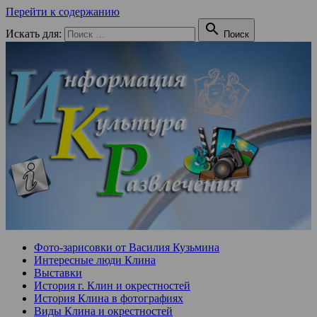
Перейти к содержанию

Искать для:
Поиск
Фото-зарисовки от Василия Кузьмина
Интересные люди Клина
Выставки
История г. Клин и окрестностей
История Клина в фотографиях
Виды Клина и окрестностей