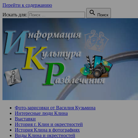
Перейти к содержанию

Искать для:
Поиск
Фото-зарисовки от Василия Кузьмина
Интересные люди Клина
Выставки
История г. Клин и окрестностей
История Клина в фотографиях
Виды Клина и окрестностей