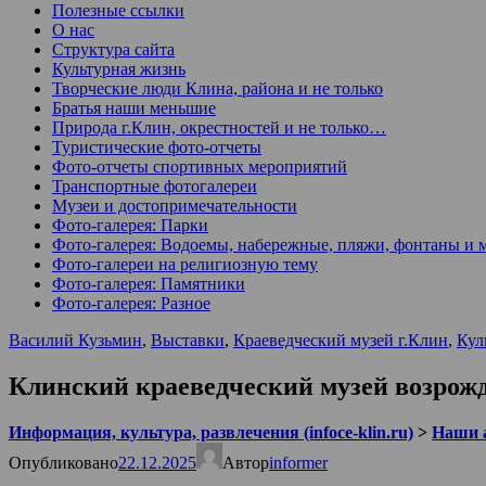
Полезные ссылки
О нас
Структура сайта
Культурная жизнь
Творческие люди Клина, района и не только
Братья наши меньшие
Природа г.Клин, окрестностей и не только…
Туристические фото-отчеты
Фото-отчеты спортивных мероприятий
Транспортные фотогалереи
Музеи и достопримечательности
Фото-галерея: Парки
Фото-галерея: Водоемы, набережные, пляжи, фонтаны и 
Фото-галереи на религиозную тему
Фото-галерея: Памятники
Фото-галерея: Разное
Василий Кузьмин
,
Выставки
,
Краеведческий музей г.Клин
,
Кул
Клинский краеведческий музей возрожд
Информация, культура, развлечения (infoce-klin.ru)
>
Наши 
Опубликовано
22.12.2025
Автор
informer