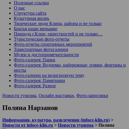
Полезные ссылки
О нас
Структура сайта
Культурная жизнь
Творческие люди Клина, района и не только
Братья наши меньшие
Природа г.Клин, окрестностей и не только…
Туристические фото-отчеты
Фото-отчеты спортивных мероприятий
Транспортные фотогалереи
Музеи и достопримечательности
Фото-галерея: Парки
Фото-галерея: Водоемы, набережные, пляжи, фонтаны и
мосты
Фото-галереи на религиозную тему
Фото-галерея: Памятники
Фото-галерея: Разное
Новости туризма
,
Онлайн выставки
,
Фото-зарисовки
Поляна Нарзанов
Информация, культура, развлечения (infoce-klin.ru)
>
Новости от infoce-klin.ru
>
Новости туризма
>
Поляна