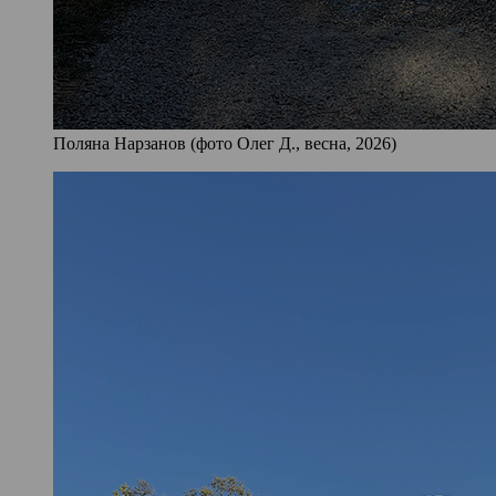
Поляна Нарзанов (фото Олег Д., весна, 2026)