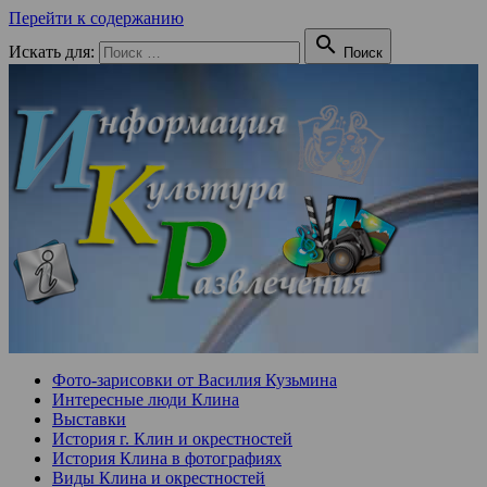
Перейти к содержанию

Искать для:
Поиск
Фото-зарисовки от Василия Кузьмина
Интересные люди Клина
Выставки
История г. Клин и окрестностей
История Клина в фотографиях
Виды Клина и окрестностей