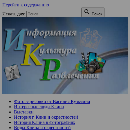
Перейти к содержанию

Искать для:
Поиск
Фото-зарисовки от Василия Кузьмина
Интересные люди Клина
Выставки
История г. Клин и окрестностей
История Клина в фотографиях
Виды Клина и окрестностей