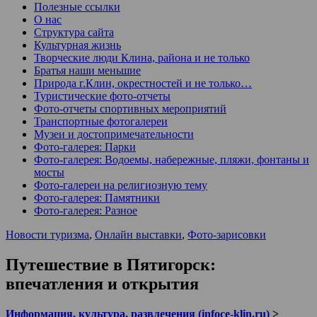
Полезные ссылки
О нас
Структура сайта
Культурная жизнь
Творческие люди Клина, района и не только
Братья наши меньшие
Природа г.Клин, окрестностей и не только…
Туристические фото-отчеты
Фото-отчеты спортивных мероприятий
Транспортные фотогалереи
Музеи и достопримечательности
Фото-галерея: Парки
Фото-галерея: Водоемы, набережные, пляжи, фонтаны и
мосты
Фото-галереи на религиозную тему
Фото-галерея: Памятники
Фото-галерея: Разное
Новости туризма
,
Онлайн выставки
,
Фото-зарисовки
Путешествие в Пятигорск:
впечатления и открытия
Информация, культура, развлечения (infoce-klin.ru)
>