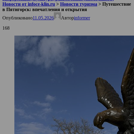
Новости от infoce-klin.ru
>
Новости туризма
>
Путешествие
в Пятигорск: впечатления и открытия
Опубликовано
11.05.2026
Автор
informer
168