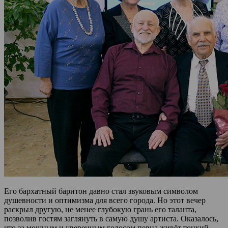
Его бархатный баритон давно стал звуковым символом
душевности и оптимизма для всего города. Но этот вечер
раскрыл другую, не менее глубокую грань его таланта,
позволив гостям заглянуть в самую душу артиста. Оказалось,
что за мощным и уверенным голосом певца живёт тонкий,