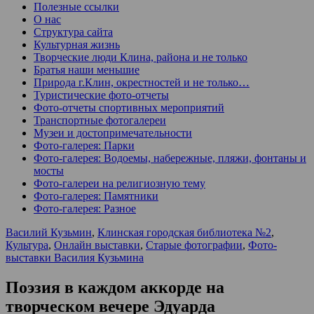
Полезные ссылки
О нас
Структура сайта
Культурная жизнь
Творческие люди Клина, района и не только
Братья наши меньшие
Природа г.Клин, окрестностей и не только…
Туристические фото-отчеты
Фото-отчеты спортивных мероприятий
Транспортные фотогалереи
Музеи и достопримечательности
Фото-галерея: Парки
Фото-галерея: Водоемы, набережные, пляжи, фонтаны и
мосты
Фото-галереи на религиозную тему
Фото-галерея: Памятники
Фото-галерея: Разное
Василий Кузьмин
,
Клинская городская библиотека №2
,
Культура
,
Онлайн выставки
,
Старые фотографии
,
Фото-
выставки Василия Кузьмина
Поэзия в каждом аккорде на
творческом вечере Эдуарда