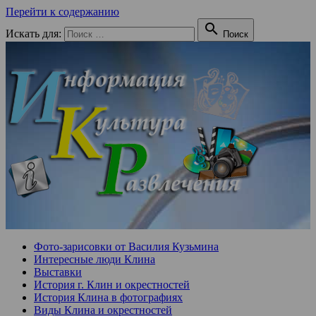
Перейти к содержанию

Искать для:
Поиск
Фото-зарисовки от Василия Кузьмина
Интересные люди Клина
Выставки
История г. Клин и окрестностей
История Клина в фотографиях
Виды Клина и окрестностей