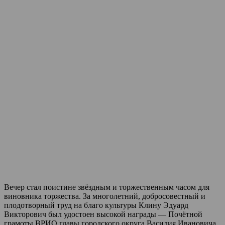
Вечер стал поистине звёздным и торжественным часом для
виновника торжества. За многолетний, добросовестный и
плодотворный труд на благо культуры Клину Эдуард
Викторович был удостоен высокой награды — Почётной
грамоты ВРИО главы городского округа Василия Ивановича