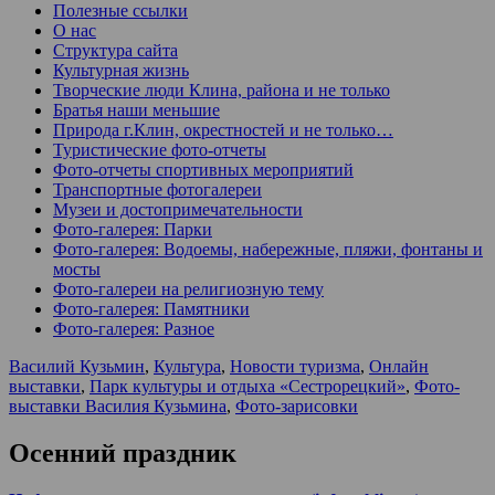
Полезные ссылки
О нас
Структура сайта
Культурная жизнь
Творческие люди Клина, района и не только
Братья наши меньшие
Природа г.Клин, окрестностей и не только…
Туристические фото-отчеты
Фото-отчеты спортивных мероприятий
Транспортные фотогалереи
Музеи и достопримечательности
Фото-галерея: Парки
Фото-галерея: Водоемы, набережные, пляжи, фонтаны и
мосты
Фото-галереи на религиозную тему
Фото-галерея: Памятники
Фото-галерея: Разное
Василий Кузьмин
,
Культура
,
Новости туризма
,
Онлайн
выставки
,
Парк культуры и отдыха «Сестрорецкий»
,
Фото-
выставки Василия Кузьмина
,
Фото-зарисовки
Осенний праздник