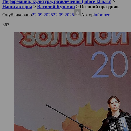
Информация, культура, развлечения (infoce-klin.ru)
>
Наши авторы
>
Василий Кузьмин
>
Осенний праздник
Опубликовано
22.09.2025
22.09.2025
Автор
informer
363