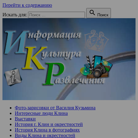
Перейти к содержанию

Искать для:
Поиск
Фото-зарисовки от Василия Кузьмина
Интересные люди Клина
Выставки
История г. Клин и окрестностей
История Клина в фотографиях
Виды Клина и окрестностей