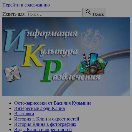
Перейти к содержанию

Искать для:
Поиск
Фото-зарисовки от Василия Кузьмина
Интересные люди Клина
Выставки
История г. Клин и окрестностей
История Клина в фотографиях
Виды Клина и окрестностей