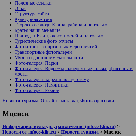
Полезные ссылки
О нас
Структура сайта
Культурная жизнь
Творческие люди Клина, района и не только
Братья наши меньшие
Природа г.Клин, окрестностей и не только…
Туристические фото-отчеты
Фото-отчеты спортивных мероприятий
Транспортные фотогалереи
Музеи и достопримечательности
Фото-галерея: Парки
Фото-галерея: Водоемы, набережные, пляжи, фонтаны и
мосты
Фото-галереи на религиозную тему
Фото-галерея: Памятники
Фото-галерея: Разное
Новости туризма
,
Онлайн выставки
,
Фото-зарисовки
Мценск
Информация, культура, развлечения (infoce-klin.ru)
>
Новости от infoce-klin.ru
>
Новости туризма
>
Мценск