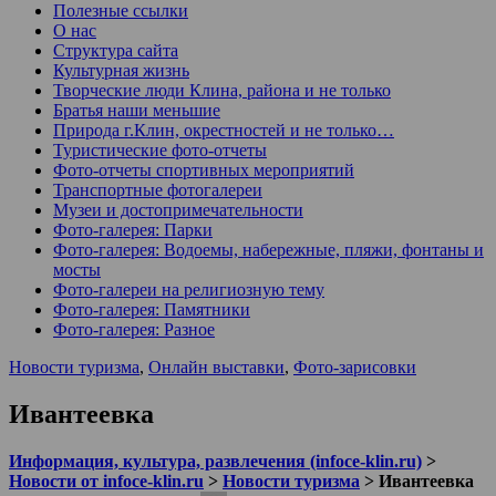
Полезные ссылки
О нас
Структура сайта
Культурная жизнь
Творческие люди Клина, района и не только
Братья наши меньшие
Природа г.Клин, окрестностей и не только…
Туристические фото-отчеты
Фото-отчеты спортивных мероприятий
Транспортные фотогалереи
Музеи и достопримечательности
Фото-галерея: Парки
Фото-галерея: Водоемы, набережные, пляжи, фонтаны и
мосты
Фото-галереи на религиозную тему
Фото-галерея: Памятники
Фото-галерея: Разное
Новости туризма
,
Онлайн выставки
,
Фото-зарисовки
Ивантеевка
Информация, культура, развлечения (infoce-klin.ru)
>
Новости от infoce-klin.ru
>
Новости туризма
>
Ивантеевка