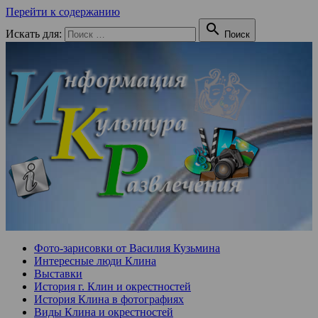
Перейти к содержанию

Искать для:
Поиск
Фото-зарисовки от Василия Кузьмина
Интересные люди Клина
Выставки
История г. Клин и окрестностей
История Клина в фотографиях
Виды Клина и окрестностей