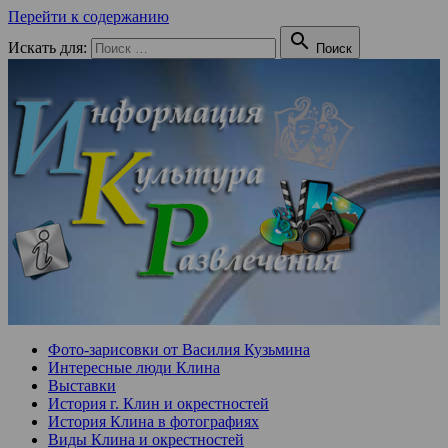
Перейти к содержанию

Искать для:
Поиск
Фото-зарисовки от Василия Кузьмина
Интересные люди Клина
Выставки
История г. Клин и окрестностей
История Клина в фотографиях
Виды Клина и окрестностей