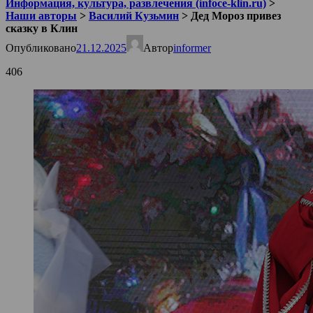
Информация, культура, развлечения (infoce-klin.ru)
>
Наши авторы
>
Василий Кузьмин
>
Дед Мороз привез
сказку в Клин
Опубликовано
21.12.2025
Автор
informer
406