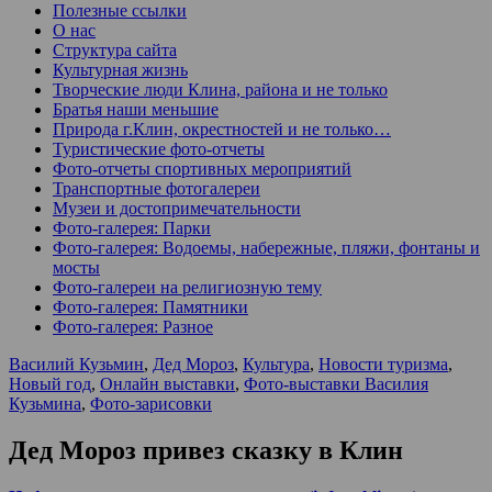
Полезные ссылки
О нас
Структура сайта
Культурная жизнь
Творческие люди Клина, района и не только
Братья наши меньшие
Природа г.Клин, окрестностей и не только…
Туристические фото-отчеты
Фото-отчеты спортивных мероприятий
Транспортные фотогалереи
Музеи и достопримечательности
Фото-галерея: Парки
Фото-галерея: Водоемы, набережные, пляжи, фонтаны и
мосты
Фото-галереи на религиозную тему
Фото-галерея: Памятники
Фото-галерея: Разное
Василий Кузьмин
,
Дед Мороз
,
Культура
,
Новости туризма
,
Новый год
,
Онлайн выставки
,
Фото-выставки Василия
Кузьмина
,
Фото-зарисовки
Дед Мороз привез сказку в Клин