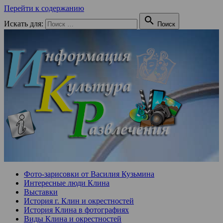
Перейти к содержанию

Искать для:
Поиск
Фото-зарисовки от Василия Кузьмина
Интересные люди Клина
Выставки
История г. Клин и окрестностей
История Клина в фотографиях
Виды Клина и окрестностей