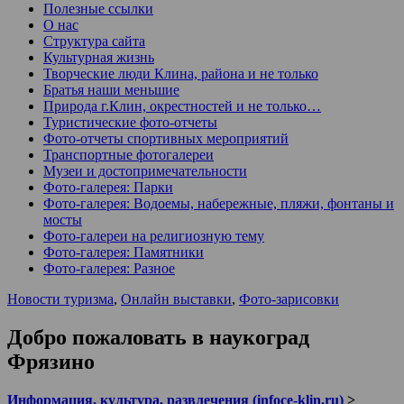
Полезные ссылки
О нас
Структура сайта
Культурная жизнь
Творческие люди Клина, района и не только
Братья наши меньшие
Природа г.Клин, окрестностей и не только…
Туристические фото-отчеты
Фото-отчеты спортивных мероприятий
Транспортные фотогалереи
Музеи и достопримечательности
Фото-галерея: Парки
Фото-галерея: Водоемы, набережные, пляжи, фонтаны и
мосты
Фото-галереи на религиозную тему
Фото-галерея: Памятники
Фото-галерея: Разное
Новости туризма
,
Онлайн выставки
,
Фото-зарисовки
Добро пожаловать в наукоград
Фрязино
Информация, культура, развлечения (infoce-klin.ru)
>