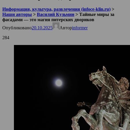
Информация, культура, развлечения (infoce-klin.ru)
>
Наши авторы
>
Василий Кузьмин
>
Тайные миры за
фасадами — это магия питерских двориков
Опубликовано
20.10.2025
Автор
informer
284