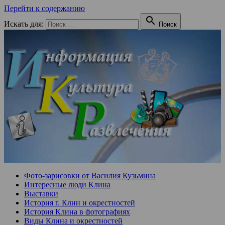
Перейти к содержанию

Искать для:
Поиск
Фото-зарисовки от Василия Кузьмина
Интересные люди Клина
Выставки
История г. Клин и окрестностей
История Клина в фотографиях
Виды Клина и окрестностей