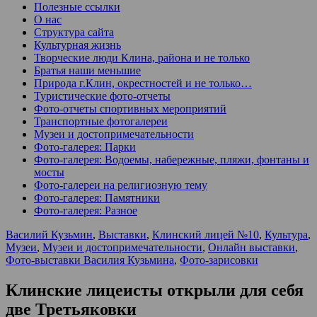
Полезные ссылки
О нас
Структура сайта
Культурная жизнь
Творческие люди Клина, района и не только
Братья наши меньшие
Природа г.Клин, окрестностей и не только…
Туристические фото-отчеты
Фото-отчеты спортивных мероприятий
Транспортные фотогалереи
Музеи и достопримечательности
Фото-галерея: Парки
Фото-галерея: Водоемы, набережные, пляжи, фонтаны и
мосты
Фото-галереи на религиозную тему
Фото-галерея: Памятники
Фото-галерея: Разное
Василий Кузьмин
,
Выставки
,
Клинский лицей №10
,
Культура
,
Музеи
,
Музеи и достопримечательности
,
Онлайн выставки
,
Фото-выставки Василия Кузьмина
,
Фото-зарисовки
Клинские лицеисты открыли для себя
две Третьяковки