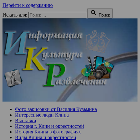
Перейти к содержанию

Искать для:
Поиск
Фото-зарисовки от Василия Кузьмина
Интересные люди Клина
Выставки
История г. Клин и окрестностей
История Клина в фотографиях
Виды Клина и окрестностей