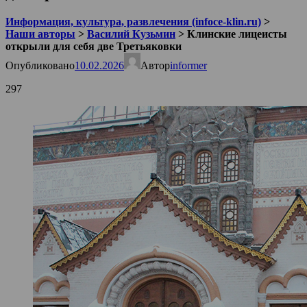
Информация, культура, развлечения (infoce-klin.ru)
>
Наши авторы
>
Василий Кузьмин
>
Клинские лицеисты
открыли для себя две Третьяковки
Опубликовано
10.02.2026
Автор
informer
297