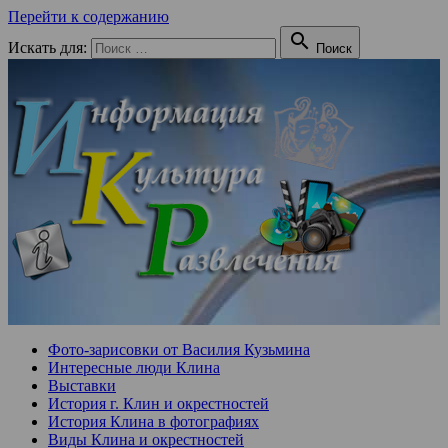
Перейти к содержанию

Искать для:
Поиск
Фото-зарисовки от Василия Кузьмина
Интересные люди Клина
Выставки
История г. Клин и окрестностей
История Клина в фотографиях
Виды Клина и окрестностей