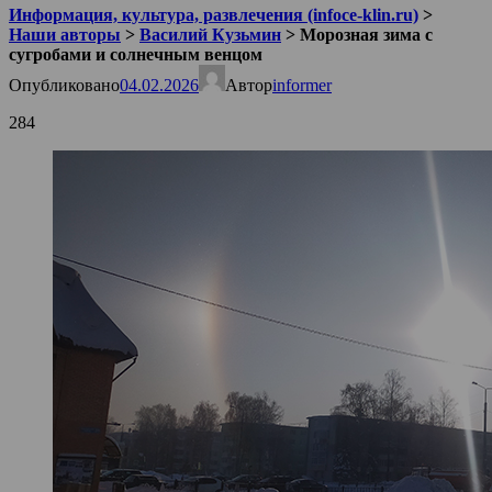
Информация, культура, развлечения (infoce-klin.ru)
>
Наши авторы
>
Василий Кузьмин
>
Морозная зима с
сугробами и солнечным венцом
Опубликовано
04.02.2026
Автор
informer
284