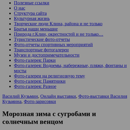
Полезные ссылки
О нас
Структура сайта
Культурная жизнь
Творческие люди Клина, района и не только
Братья наши меньшие
Природа г.Клин, окрестностей и не только…
Туристические фото-отчеты
Фото-отчеты спортивных мероприятий
Транспортные фотогалереи
Музеи и достопримечательности
Фото-галерея: Парки
Фото-галерея: Водоемы, набережные, пляжи, фонтаны и
мосты
Фото-галереи на религиозную тему
Фото-галерея: Памятники
Фото-галерея: Разное
Василий Кузьмин
,
Онлайн выставки
,
Фото-выставки Василия
Кузьмина
,
Фото-зарисовки
Морозная зима с сугробами и
солнечным венцом