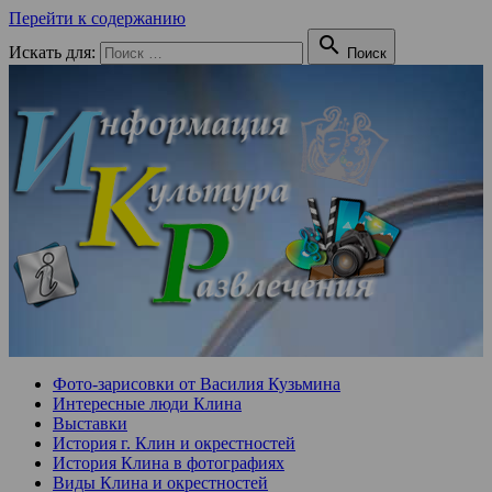
Перейти к содержанию

Искать для:
Поиск
Фото-зарисовки от Василия Кузьмина
Интересные люди Клина
Выставки
История г. Клин и окрестностей
История Клина в фотографиях
Виды Клина и окрестностей