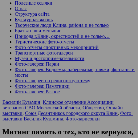
Полезные ссылки
О нас
Структура сайта
Культурная жизнь
Творческие люди Клина, района и не только
Братья наши меньшие
Природа г.Клин, окрестностей и не только…
Туристические фото-отчеты
Фото-отчеты спортивных мероприятий
Транспортные фотогалереи
Музеи и достопримечательности
Фото-галерея: Парки
Фото-галерея: Водоемы, набережные, пляжи, фонтаны и
мосты
Фото-галереи на религиозную тему
Фото-галерея: Памятники
Фото-галерея: Разное
Василий Кузьмин
,
Клинское отделение Ассоциации
ветеранов СВО Московской области
,
Общество
,
Онлайн
выставки
,
Союз Десантников городского округа Клин
,
Фото-
выставки Василия Кузьмина
,
Фото-зарисовки
Митинг память о тех, кто не вернулся,