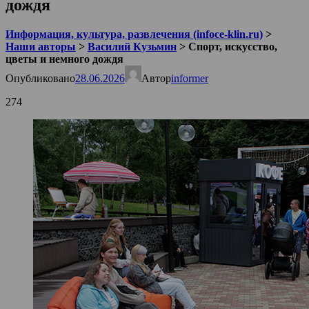
дождя
Информация, культура, развлечения (infoce-klin.ru)
>
Наши авторы
>
Василий Кузьмин
>
Спорт, искусство,
цветы и немного дождя
Опубликовано
28.06.2026
Автор
informer
274