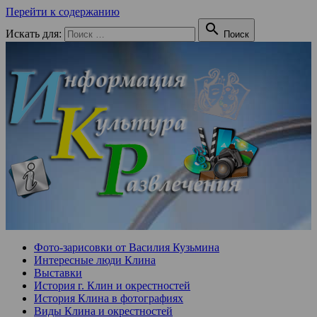
Перейти к содержанию

Искать для:
Поиск
Фото-зарисовки от Василия Кузьмина
Интересные люди Клина
Выставки
История г. Клин и окрестностей
История Клина в фотографиях
Виды Клина и окрестностей