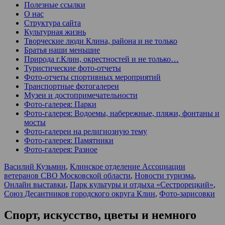
Полезные ссылки
О нас
Структура сайта
Культурная жизнь
Творческие люди Клина, района и не только
Братья наши меньшие
Природа г.Клин, окрестностей и не только…
Туристические фото-отчеты
Фото-отчеты спортивных мероприятий
Транспортные фотогалереи
Музеи и достопримечательности
Фото-галерея: Парки
Фото-галерея: Водоемы, набережные, пляжи, фонтаны и
мосты
Фото-галереи на религиозную тему
Фото-галерея: Памятники
Фото-галерея: Разное
Василий Кузьмин
,
Клинское отделение Ассоциации
ветеранов СВО Московской области
,
Новости туризма
,
Онлайн выставки
,
Парк культуры и отдыха «Сестрорецкий»
,
Союз Десантников городского округа Клин
,
Фото-зарисовки
Спорт, искусство, цветы и немного