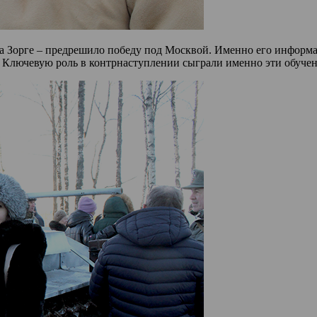
да Зорге – предрешило победу под Москвой. Именно его информ
у. Ключевую роль в контрнаступлении сыграли именно эти обуче