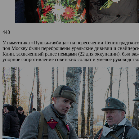
448
У памятника «Пушка-гаубица» на пересечении Ленинградского
под Москву были переброшены уральские дивизии и снайперски
Клин, захваченный ранее немцами (22 дня оккупации), был ва
упорное сопротивление советских солдат и умелое руководств