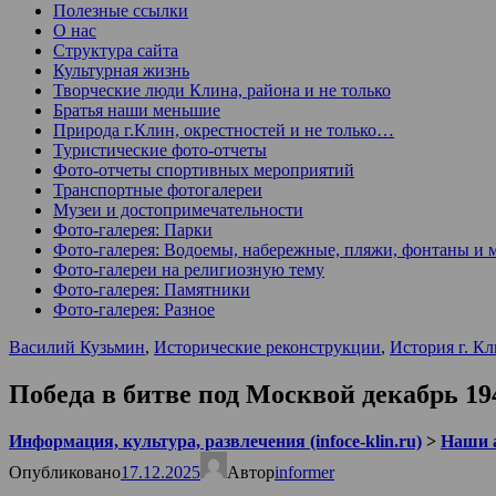
Полезные ссылки
О нас
Структура сайта
Культурная жизнь
Творческие люди Клина, района и не только
Братья наши меньшие
Природа г.Клин, окрестностей и не только…
Туристические фото-отчеты
Фото-отчеты спортивных мероприятий
Транспортные фотогалереи
Музеи и достопримечательности
Фото-галерея: Парки
Фото-галерея: Водоемы, набережные, пляжи, фонтаны и 
Фото-галереи на религиозную тему
Фото-галерея: Памятники
Фото-галерея: Разное
Василий Кузьмин
,
Исторические реконструкции
,
История г. Кл
Победа в битве под Москвой декабрь 19
Информация, культура, развлечения (infoce-klin.ru)
>
Наши 
Опубликовано
17.12.2025
Автор
informer