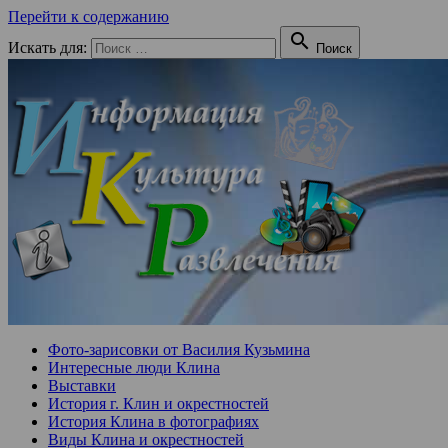
Перейти к содержанию

Искать для:
Поиск
Фото-зарисовки от Василия Кузьмина
Интересные люди Клина
Выставки
История г. Клин и окрестностей
История Клина в фотографиях
Виды Клина и окрестностей