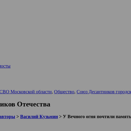
мосты
 СВО Московской области
,
Общество
,
Союз Десантников городск
ников Отечества
авторы
>
Василий Кузьмин
>
У Вечного огня почтили памят