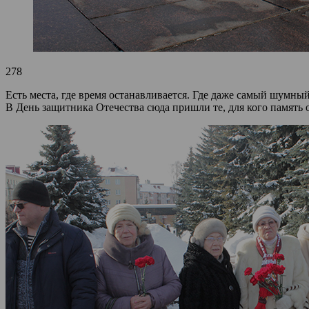
278
Есть места, где время останавливается. Где даже самый шумн
В День защитника Отечества сюда пришли те, для кого память 