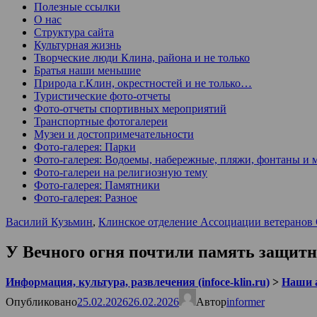
Полезные ссылки
О нас
Структура сайта
Культурная жизнь
Творческие люди Клина, района и не только
Братья наши меньшие
Природа г.Клин, окрестностей и не только…
Туристические фото-отчеты
Фото-отчеты спортивных мероприятий
Транспортные фотогалереи
Музеи и достопримечательности
Фото-галерея: Парки
Фото-галерея: Водоемы, набережные, пляжи, фонтаны и 
Фото-галереи на религиозную тему
Фото-галерея: Памятники
Фото-галерея: Разное
Василий Кузьмин
,
Клинское отделение Ассоциации ветеранов
У Вечного огня почтили память защит
Информация, культура, развлечения (infoce-klin.ru)
>
Наши 
Опубликовано
25.02.2026
26.02.2026
Автор
informer