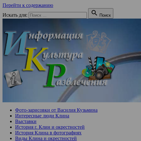
Перейти к содержанию

Искать для:
Поиск
Фото-зарисовки от Василия Кузьмина
Интересные люди Клина
Выставки
История г. Клин и окрестностей
История Клина в фотографиях
Виды Клина и окрестностей