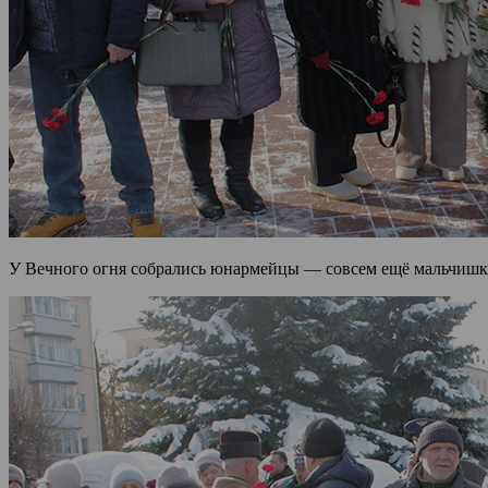
У Вечного огня собрались юнармейцы — совсем ещё мальчишки и