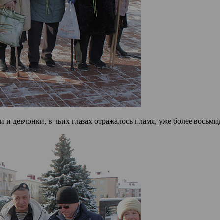
 девчонки, в чьих глазах отражалось пламя, уже более восьмид