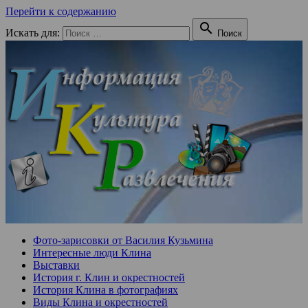
Перейти к содержанию

Искать для:
Поиск
Фото-зарисовки от Василия Кузьмина
Интересные люди Клина
Выставки
История г. Клин и окрестностей
История Клина в фотографиях
Виды Клина и окрестностей