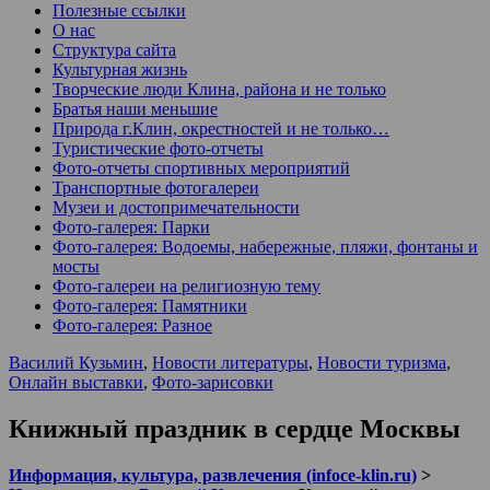
Полезные ссылки
О нас
Структура сайта
Культурная жизнь
Творческие люди Клина, района и не только
Братья наши меньшие
Природа г.Клин, окрестностей и не только…
Туристические фото-отчеты
Фото-отчеты спортивных мероприятий
Транспортные фотогалереи
Музеи и достопримечательности
Фото-галерея: Парки
Фото-галерея: Водоемы, набережные, пляжи, фонтаны и
мосты
Фото-галереи на религиозную тему
Фото-галерея: Памятники
Фото-галерея: Разное
Василий Кузьмин
,
Новости литературы
,
Новости туризма
,
Онлайн выставки
,
Фото-зарисовки
Книжный праздник в сердце Москвы
Информация, культура, развлечения (infoce-klin.ru)
>