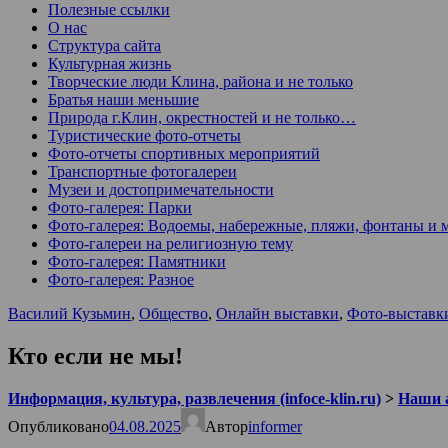
Полезные ссылки
О нас
Структура сайта
Культурная жизнь
Творческие люди Клина, района и не только
Братья наши меньшие
Природа г.Клин, окрестностей и не только…
Туристические фото-отчеты
Фото-отчеты спортивных мероприятий
Транспортные фотогалереи
Музеи и достопримечательности
Фото-галерея: Парки
Фото-галерея: Водоемы, набережные, пляжи, фонтаны и 
Фото-галереи на религиозную тему
Фото-галерея: Памятники
Фото-галерея: Разное
Василий Кузьмин
,
Общество
,
Онлайн выставки
,
Фото-выставк
Кто если не мы!
Информация, культура, развлечения (infoce-klin.ru)
>
Наши 
Опубликовано
04.08.2025
Автор
informer