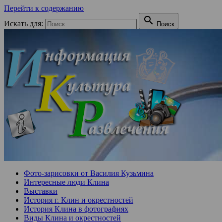
Перейти к содержанию

Искать для:
Поиск
Фото-зарисовки от Василия Кузьмина
Интересные люди Клина
Выставки
История г. Клин и окрестностей
История Клина в фотографиях
Виды Клина и окрестностей