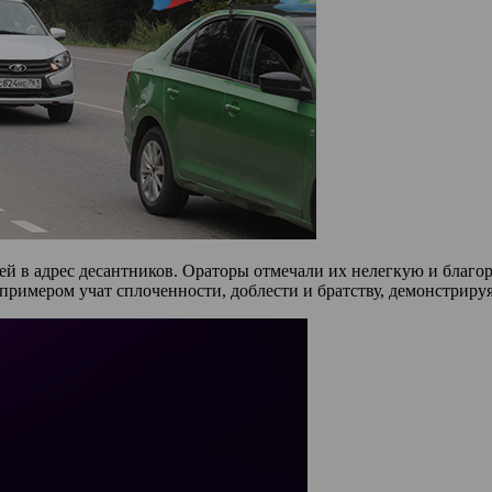
ей в адрес десантников. Ораторы отмечали их нелегкую и благо
римером учат сплоченности, доблести и братству, демонстриру