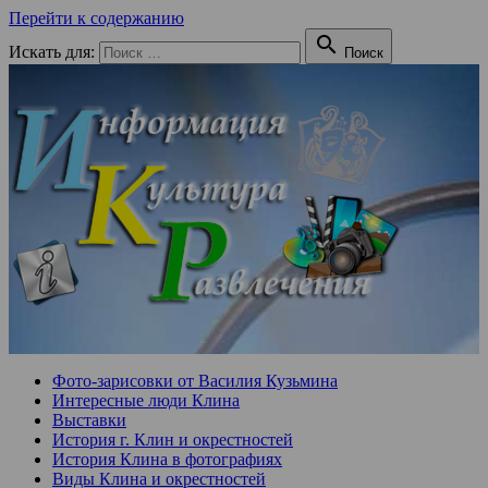
Перейти к содержанию

Искать для:
Поиск
Фото-зарисовки от Василия Кузьмина
Интересные люди Клина
Выставки
История г. Клин и окрестностей
История Клина в фотографиях
Виды Клина и окрестностей