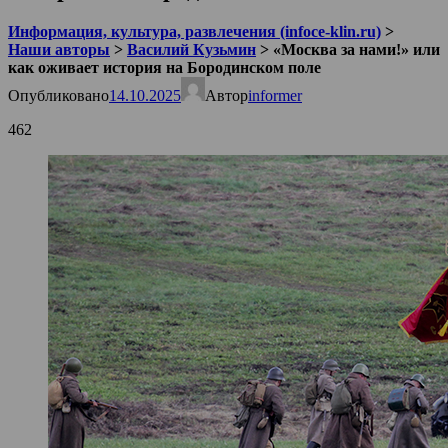
Информация, культура, развлечения (infoce-klin.ru)
>
Наши авторы
>
Василий Кузьмин
>
«Москва за нами!» или
как оживает история на Бородинском поле
Опубликовано
14.10.2025
Автор
informer
462