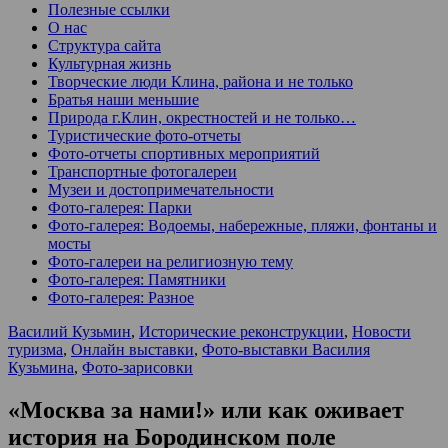
Полезные ссылки
О нас
Структура сайта
Культурная жизнь
Творческие люди Клина, района и не только
Братья наши меньшие
Природа г.Клин, окрестностей и не только…
Туристические фото-отчеты
Фото-отчеты спортивных мероприятий
Транспортные фотогалереи
Музеи и достопримечательности
Фото-галерея: Парки
Фото-галерея: Водоемы, набережные, пляжи, фонтаны и
мосты
Фото-галереи на религиозную тему
Фото-галерея: Памятники
Фото-галерея: Разное
Василий Кузьмин
,
Исторические реконструкции
,
Новости
туризма
,
Онлайн выставки
,
Фото-выставки Василия
Кузьмина
,
Фото-зарисовки
«Москва за нами!» или как оживает
история на Бородинском поле