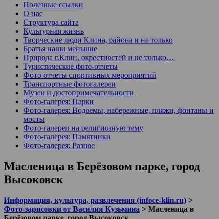
Полезные ссылки
О нас
Структура сайта
Культурная жизнь
Творческие люди Клина, района и не только
Братья наши меньшие
Природа г.Клин, окрестностей и не только…
Туристические фото-отчеты
Фото-отчеты спортивных мероприятий
Транспортные фотогалереи
Музеи и достопримечательности
Фото-галерея: Парки
Фото-галерея: Водоемы, набережные, пляжи, фонтаны и
мосты
Фото-галереи на религиозную тему
Фото-галерея: Памятники
Фото-галерея: Разное
Масленица в Берёзовом парке, город
Высоковск
Информация, культура, развлечения (infoce-klin.ru)
>
Фото-зарисовки от Василия Кузьмина
>
Масленица в
Берёзовом парке, город Высоковск