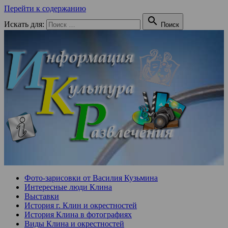
Перейти к содержанию

Искать для:
Поиск
Фото-зарисовки от Василия Кузьмина
Интересные люди Клина
Выставки
История г. Клин и окрестностей
История Клина в фотографиях
Виды Клина и окрестностей