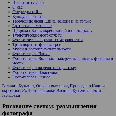
Полезные ссылки
О нас
Структура сайта
Культурная жизнь
Творческие люди Клина, района и не только
Братья наши меньшие
Природа г.Клин, окрестностей и не только…
Туристические фото-отчеты
Фото-отчеты спортивных мероприятий
Транспортные фотогалереи
Музеи и достопримечательности
Фото-галерея: Парки
Фото-галерея: Водоемы, набережные, пляжи, фонтаны и
мосты
Фото-галереи на религиозную тему
Фото-галерея: Памятники
Фото-галерея: Разное
Василий Кузьмин
,
Онлайн выставки
,
Природа г.о.Клин и
окрестностей
,
Фото-выставки Василия Кузьмина
,
Фото-
зарисовки
Рисование светом: размышления
фотографа