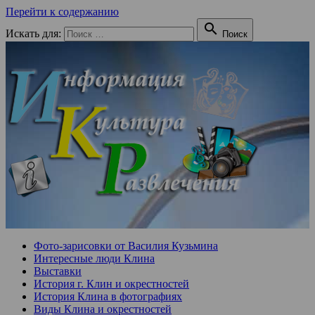
Перейти к содержанию

Искать для:
Поиск
Фото-зарисовки от Василия Кузьмина
Интересные люди Клина
Выставки
История г. Клин и окрестностей
История Клина в фотографиях
Виды Клина и окрестностей