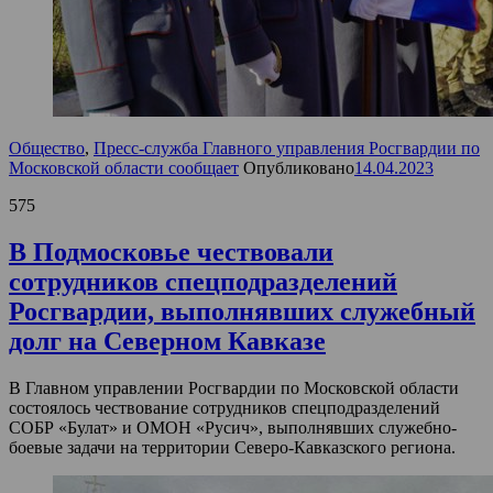
Общество
,
Пресс-служба Главного управления Росгвардии по
Московской области сообщает
Опубликовано
14.04.2023
575
В Подмосковье чествовали
сотрудников спецподразделений
Росгвардии, выполнявших служебный
долг на Северном Кавказе
В Главном управлении Росгвардии по Московской области
состоялось чествование сотрудников спецподразделений
СОБР «Булат» и ОМОН «Русич», выполнявших служебно-
боевые задачи на территории Северо-Кавказского региона.