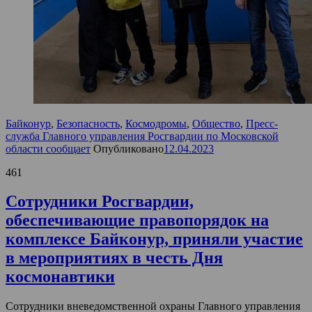
Байконур
,
Безопасность
,
Космодромы
,
Общество
,
Пресс-
служба Главного управления Росгвардии по Московской
области сообщает
Опубликовано
12.04.2023
461
Сотрудники Росгвардии,
обеспечивающие правопорядок на
комплексе Байконур, приняли участие
в мероприятиях в честь Дня
космонавтики
Сотрудники вневедомственной охраны Главного управления