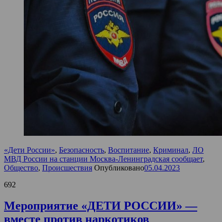
«Дети России»
,
Безопасность
,
Воспитание
,
Криминал
,
ЛО
МВД России на станции Москва-Ленинградская сообщает
,
Общество
,
Происшествия
Опубликовано
05.04.2023
692
Мероприятие «ДЕТИ РОССИИ» —
вместе против наркотиков