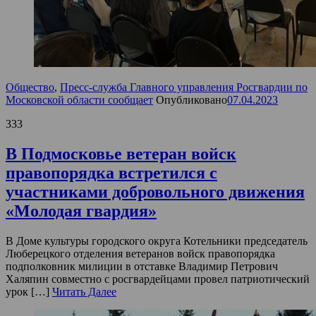
Общество
,
Пресс-служба Главного управления Росгвардии по
Московской области сообщает
Опубликовано
07.04.2023
333
В Подмосковье ветеран войск
правопорядка встретился с
участниками добровольного движения
«Молодая гвардия»
В Доме культуры городского округа Котельники председатель
Люберецкого отделения ветеранов войск правопорядка
подполковник милиции в отставке Владимир Петрович
Халяпин совместно с росгвардейцами провел патриотический
урок […]
Читать Далее