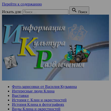
Перейти к содержанию

Искать для:
Поиск
Фото-зарисовки от Василия Кузьмина
Интересные люди Клина
Выставки
История г. Клин и окрестностей
История Клина в фотографиях
Виды Клина и окрестностей