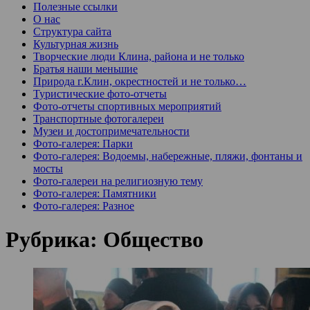
Полезные ссылки
О нас
Структура сайта
Культурная жизнь
Творческие люди Клина, района и не только
Братья наши меньшие
Природа г.Клин, окрестностей и не только…
Туристические фото-отчеты
Фото-отчеты спортивных мероприятий
Транспортные фотогалереи
Музеи и достопримечательности
Фото-галерея: Парки
Фото-галерея: Водоемы, набережные, пляжи, фонтаны и
мосты
Фото-галереи на религиозную тему
Фото-галерея: Памятники
Фото-галерея: Разное
Рубрика:
Общество