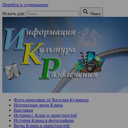
Перейти к содержанию

Искать для:
Поиск
Фото-зарисовки от Василия Кузьмина
Интересные люди Клина
Выставки
История г. Клин и окрестностей
История Клина в фотографиях
Виды Клина и окрестностей