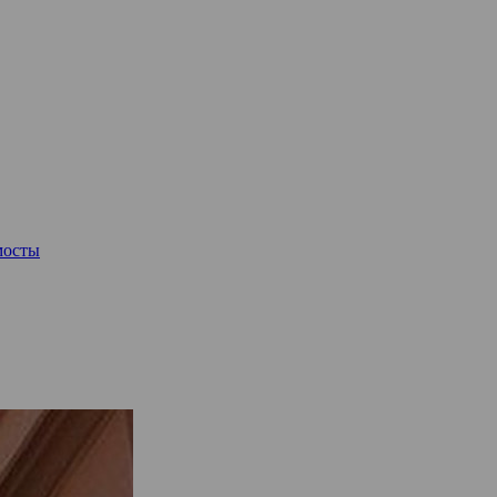
мосты