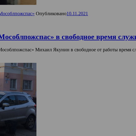
Мособлпожспас»
Опубликовано
10.11.2021
особлпожспас» в свободное время служи
особлпожспас» Михаил Якунин в свободное от работы время сл