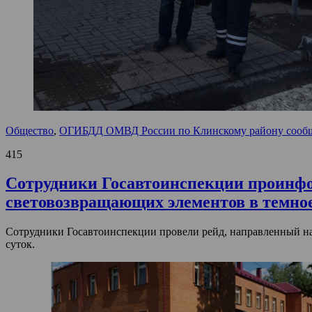
Общество
,
ОГИБДД ОМВД России по Клинскому району сооб
415
Сотрудники Госавтоинспекции проинфо
световозвращающих элементов в темное
Сотрудники Госавтоинспекции провели рейд, направленный н
суток.