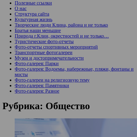
Полезные ссылки
О нас
Структура сайта
Культурная жизнь
Творческие люди Клина, района и не только
Братья наши меньшие
Природа г.Клин, окрестностей и не только…
Туристические фото-отчеты
Фото-отчеты спортивных мероприятий
Транспортные фотогалереи
Музеи и достопримечательности
Фото-галерея: Парки
Фото-галерея: Водоемы, набережные, пляжи, фонтаны и
мосты
Фото-галереи на религиозную тему
Фото-галерея: Памятники
Фото-галерея: Разное
Рубрика:
Общество