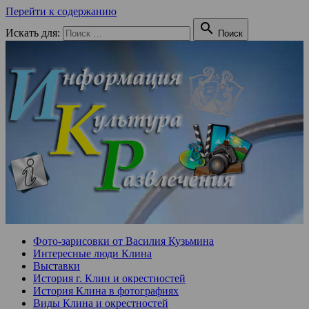
Перейти к содержанию

Искать для:
Поиск
Фото-зарисовки от Василия Кузьмина
Интересные люди Клина
Выставки
История г. Клин и окрестностей
История Клина в фотографиях
Виды Клина и окрестностей