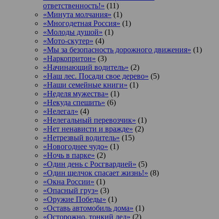
ответственность!»
(11)
«Минута молчания»
(1)
«Многодетная Россия»
(1)
«Молоды душой»
(1)
«Мото-скутер»
(4)
«Мы за безопасность дорожного движения»
(1)
«Наркопритон»
(3)
«Начинающий водитель»
(2)
«Наш лес. Посади свое дерево»
(5)
«Наши семейные книги»
(1)
«Неделя мужества»
(1)
«Некуда спешить»
(6)
«Нелегал»
(4)
«Нелегальный перевозчик»
(1)
«Нет ненависти и вражде»
(2)
«Нетрезвый водитель»
(15)
«Новогоднее чудо»
(1)
«Ночь в парке»
(2)
«Один день с Росгвардией»
(5)
«Один щелчок спасает жизнь!»
(8)
«Окна России»
(1)
«Опасный груз»
(3)
«Оружие Победы»
(1)
«Оставь автомобиль дома»
(1)
«Осторожно, тонкий лед»
(2)