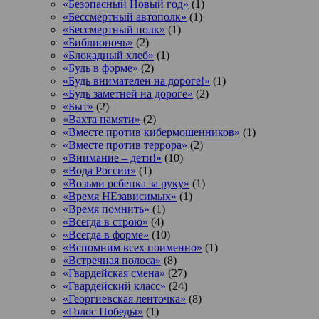
«Безопасный Новый год»
(1)
«Бессмертный автополк»
(1)
«Бессмертный полк»
(1)
«Библионочь»
(2)
«Блокадный хлеб»
(1)
«Будь в форме»
(2)
«Будь внимателен на дороге!»
(1)
«Будь заметней на дороге»
(2)
«Быт»
(2)
«Вахта памяти»
(2)
«Вместе против кибермошенников»
(1)
«Вместе против террора»
(2)
«Внимание – дети!»
(10)
«Вода России»
(1)
«Возьми ребенка за руку»
(1)
«Время НЕзависимых»
(1)
«Время помнить»
(1)
«Всегда в строю»
(4)
«Всегда в форме»
(10)
«Вспомним всех поименно»
(1)
«Встречная полоса»
(8)
«Гвардейская смена»
(27)
«Гвардейский класс»
(24)
«Георгиевская ленточка»
(8)
«Голос Победы»
(1)