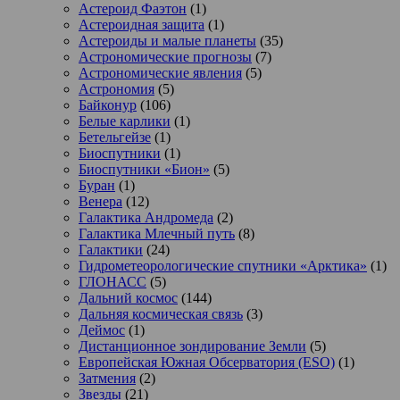
Астероид Фаэтон
(1)
Астероидная защита
(1)
Астероиды и малые планеты
(35)
Астрономические прогнозы
(7)
Астрономические явления
(5)
Астрономия
(5)
Байконур
(106)
Белые карлики
(1)
Бетельгейзе
(1)
Биоспутники
(1)
Биоспутники «Бион»
(5)
Буран
(1)
Венера
(12)
Галактика Андромеда
(2)
Галактика Млечный путь
(8)
Галактики
(24)
Гидрометеорологические спутники «Арктика»
(1)
ГЛОНАСС
(5)
Дальний космос
(144)
Дальняя космическая связь
(3)
Деймос
(1)
Дистанционное зондирование Земли
(5)
Европейская Южная Обсерватория (ESO)
(1)
Затмения
(2)
Звезды
(21)