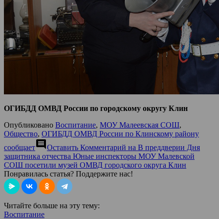
ОГИБДД ОМВД России по городскому округу Клин
Опубликовано
Воспитание
,
МОУ Малеевская СОШ
,
Общество
,
ОГИБДД ОМВД России по Клинскому району
comment
сообщает
Оставить Комментарий
на В преддверии Дня
защитника отчества Юные инспекторы МОУ Малевской
СОШ посетили музей ОМВД городского округа Клин
Понравилась статья? Поддержите нас!
Читайте больше на эту тему:
Воспитание