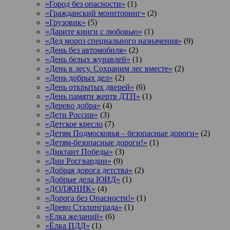
«Город без опасности»
(1)
«Гражданский мониторинг»
(2)
«Грузовик»
(5)
«Дарите книги с любовью»
(1)
«Дед мороз специального назначения»
(9)
«День без автомобиля»
(2)
«День белых журавлей»
(1)
«День в лесу. Сохраним лес вместе»
(2)
«День добрых дел»
(2)
«День открытых дверей»
(6)
«День памяти жертв ДТП»
(1)
«Дерево добра»
(4)
«Дети России»
(3)
«Детское кресло
(7)
«Детям Подмосковья – безопасные дороги»
(2)
«Детям-безопасные дороги!»
(1)
«Диктант Победы»
(3)
«Дни Росгвардии»
(9)
«Добрая дорога детства»
(2)
«Добрые дела ЮИД»
(1)
«ДОЛЖНИК»
(4)
«Дорога без Опасности!»
(1)
«Древо Сталинграда»
(1)
«Елка желаний»
(6)
«Ёлка ПДД»
(1)