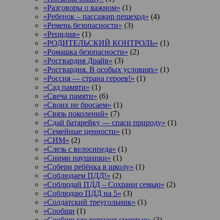
«Разговоры о важном»
(1)
«Ребенок – пассажир пешеход»
(4)
«Ремень безопасности»
(3)
«Рецидив»
(1)
«РОДИТЕЛЬСКИЙ КОНТРОЛЬ»
(1)
«Ромашка безопасности»
(2)
«Росгвардия Драйв»
(3)
«Росгвардия. В особых условиях»
(1)
«Россия — страна героев!»
(1)
«Сад памяти»
(1)
«Свеча памяти»
(6)
«Своих не бросаем»
(1)
«Связь поколений»
(7)
«Сдай батарейку — спаси природу»
(1)
«Семейные ценности»
(1)
«СИМ»
(2)
«Слезь с велосипеда»
(1)
«Сними наушники»
(1)
«Собери ребёнка в школу»
(1)
«Соблюдаем ПДД!»
(2)
«Соблюдай ПДД – Сохрани семью»
(2)
«Соблюдаю ПДД на 5»
(3)
«Солдатский треугольник»
(1)
«Сообщи
(1)
«Сообщи где торгуют смертью»
(3)