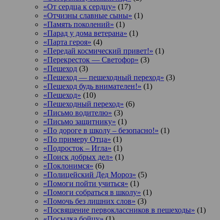
«От сердца к сердцу»
(17)
«Отчизны славные сыны»
(1)
«Память поколений»
(1)
«Парад у дома ветерана»
(1)
«Парта героя»
(4)
«Передай космический привет!»
(1)
«Перекресток — Светофор»
(3)
«Пешеход
(3)
«Пешеход — пешеходный переход»
(3)
«Пешеход будь внимателен!»
(1)
«Пешеход»
(10)
«Пешеходный переход»
(6)
«Письмо водителю»
(3)
«Письмо защитнику»
(1)
«По дороге в школу – безопасно!»
(1)
«По примеру Отца»
(1)
«Подросток ‒ Игла»
(1)
«Поиск добрых дел»
(1)
«Поклонимся»
(6)
«Полицейский Дед Мороз»
(5)
«Помоги пойти учиться»
(1)
«Помоги собраться в школу»
(1)
«Помочь без лишних слов»
(3)
«Посвящение первоклассников в пешеходы»
(1)
«Посылка бойцу»
(1)