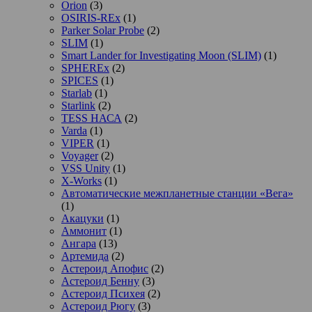
Orion
(3)
OSIRIS-REx
(1)
Parker Solar Probe
(2)
SLIM
(1)
Smart Lander for Investigating Moon (SLIM)
(1)
SPHEREx
(2)
SPICES
(1)
Starlab
(1)
Starlink
(2)
TESS НАСА
(2)
Varda
(1)
VIPER
(1)
Voyager
(2)
VSS Unity
(1)
X-Works
(1)
Автоматические межпланетные станции «Вега»
(1)
Акацуки
(1)
Аммонит
(1)
Ангара
(13)
Артемида
(2)
Астероид Апофис
(2)
Астероид Бенну
(3)
Астероид Психея
(2)
Астероид Рюгу
(3)