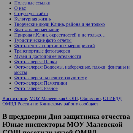
Полезные ссылки
О нас
Структура сайта
Культурная жизнь
Творческие люди Клина, района и не только
Братья наши меньшие
Природа г.Клин, окрестностей и не только…
Туристические фото-отчеты
Фото-отчеты спортивных мероприятий
Транспортные фотогалереи
Музеи и достопримечательности
Фото-галерея: Парки
Фото-галерея: Водоемы, набережные, пляжи, фонтаны и
мосты
Фото-галереи на религиозную тему
Фото-галерея: Памятники
Фото-галерея: Разное
Воспитание
,
МОУ Малеевская СОШ
,
Общество
,
ОГИБДД
ОМВД России по Клинскому району сообщает
В преддверии Дня защитника отчества
Юные инспекторы МОУ Малевской
СОШ посетили музей ОМВД