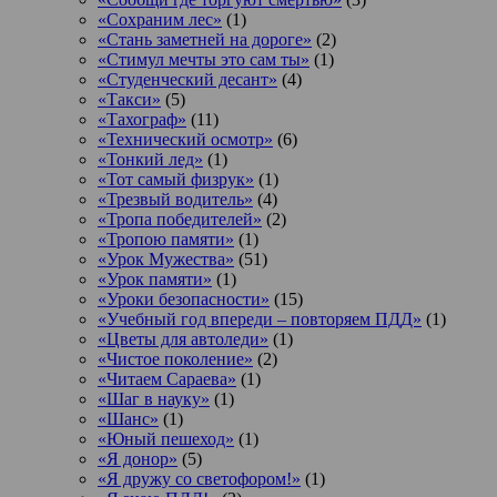
«Сохраним лес»
(1)
«Стань заметней на дороге»
(2)
«Стимул мечты это сам ты»
(1)
«Студенческий десант»
(4)
«Такси»
(5)
«Тахограф»
(11)
«Технический осмотр»
(6)
«Тонкий лед»
(1)
«Тот самый физрук»
(1)
«Трезвый водитель»
(4)
«Тропа победителей»
(2)
«Тропою памяти»
(1)
«Урок Мужества»
(51)
«Урок памяти»
(1)
«Уроки безопасности»
(15)
«Учебный год впереди – повторяем ПДД»
(1)
«Цветы для автоледи»
(1)
«Чистое поколение»
(2)
«Читаем Сараева»
(1)
«Шаг в науку»
(1)
«Шанс»
(1)
«Юный пешеход»
(1)
«Я донор»
(5)
«Я дружу со светофором!»
(1)