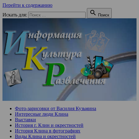
Перейти к содержанию

Искать для:
Поиск
Фото-зарисовки от Василия Кузьмина
Интересные люди Клина
Выставки
История г. Клин и окрестностей
История Клина в фотографиях
Виды Клина и окрестностей