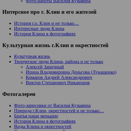
Фото-работы Василия Кузьмина
Интерсное про г. Клин и его жителей
История г.о. Клин и не только…
Интересные люди Клина
История Клина в фотографиях
Культурная жизнь г.Клин и окрестностей
Культурная жизнь
Творческие люди Клина, района и не только
Алексей Заричный
Ирина Владимировна Деньгова (Лукашенко)
Комаров Андрей Александрович
Виктор Степанович Никаноров
Фотогалереи
Фото-зарисовки от Василия Кузьмина
Природа г.Клин, окрестностей и не только…
Братья наши меньшие
История Клина в фотографиях
Виды Клина и окрестностей