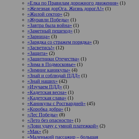
«Елка по Правилам дорожного движения»
(1)
«Железная дорОга. Жизнь дорогА!»
(1)
«Жилой сектор»
(2)
«Журавли Победы»
(1)
«Завтра была война»
(1)
«Заметный пешеход»
(1)
«Зарница»
(3)
«Зарядка со стражем порядка»
(3)
«Засветись!»
(12)
«Защита»
(2)
«Защитники Отечества»
(1)
«Зима в Подмосковье»
(1)
«Зимние каникулы»
(4)
«Знай и соблюдай ПДД»
(1)
«Знай наших»
(42)
«Изучаем ПДД»
(1)
«Кадетская весна»
(1)
«Кадетская слава»
(1)
«Каникулы с Росгвардией»
(45)
«Коробка добра»
(1)
«Лес Победы»
(8)
«Лето без опасности»
(1)
«Лови удачу с умной платежкой»
(2)
«Мак»
(5)
«Маленький пассажир – большая