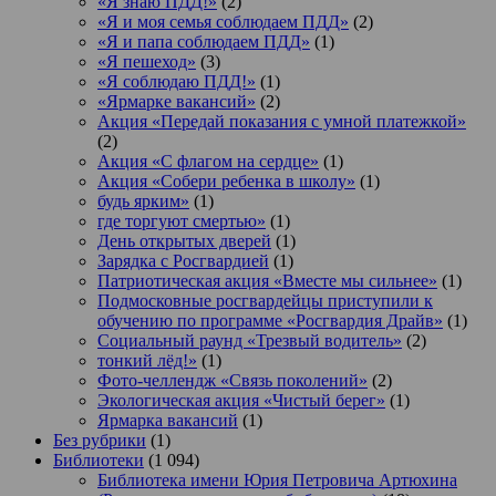
«Я знаю ПДД!»
(2)
«Я и моя семья соблюдаем ПДД»
(2)
«Я и папа соблюдаем ПДД»
(1)
«Я пешеход»
(3)
«Я соблюдаю ПДД!»
(1)
«Ярмарке вакансий»
(2)
Акция «Передай показания с умной платежкой»
(2)
Акция «С флагом на сердце»
(1)
Акция «Собери ребенка в школу»
(1)
будь ярким»
(1)
где торгуют смертью»
(1)
День открытых дверей
(1)
Зарядка с Росгвардией
(1)
Патриотическая акция «Вместе мы сильнее»
(1)
Подмосковные росгвардейцы приступили к
обучению по программе «Росгвардия Драйв»
(1)
Социальный раунд «Трезвый водитель»
(2)
тонкий лёд!»
(1)
Фото-челлендж «Связь поколений»
(2)
Экологическая акция «Чистый берег»
(1)
Ярмарка вакансий
(1)
Без рубрики
(1)
Библиотеки
(1 094)
Библиотека имени Юрия Петровича Артюхина