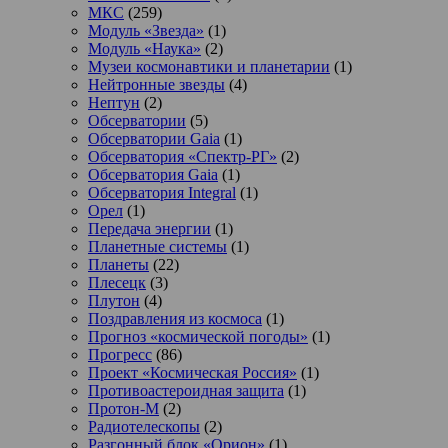
МКС
(259)
Модуль «Звезда»
(1)
Модуль «Наука»
(2)
Музеи космонавтики и планетарии
(1)
Нейтронные звезды
(4)
Нептун
(2)
Обсерватории
(5)
Обсерватории Gaia
(1)
Обсерватория «Спектр-РГ»
(2)
Обсерватория Gaia
(1)
Обсерватория Integral
(1)
Орел
(1)
Передача энергии
(1)
Планетные системы
(1)
Планеты
(22)
Плесецк
(3)
Плутон
(4)
Поздравления из космоса
(1)
Прогноз «космической погоды»
(1)
Прогресс
(86)
Проект «Космическая Россия»
(1)
Противоастероидная защита
(1)
Протон-М
(2)
Радиотелескопы
(2)
Разгонный блок «Орион»
(1)