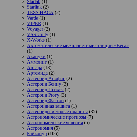
Starlab
(1)
Starlink
(2)
TESS НАСА
(2)
Varda
(1)
VIPER
(1)
Voyager
(2)
VSS Unity
(1)
X-Works
(1)
Автоматические межпланетные станции «Вега»
(1)
Акацуки
(1)
Аммонит
(1)
Ангара
(13)
Артемида
(2)
Астероид Апофис
(2)
Астероид Бенну
(3)
Астероид Психея
(2)
Астероид Рюгу
(3)
Астероид Фаэтон
(1)
Астероидная защита
(1)
Астероиды и малые планеты
(35)
Астрономические прогнозы
(7)
Астрономические явления
(5)
Астрономия
(5)
Байконур
(106)