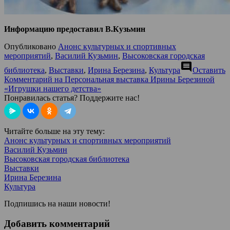
Информацию предоставил В.Кузьмин
Опубликовано
Анонс культурных и спортивных
мероприятий
,
Василий Кузьмин
,
Высоковская городская
comment
библиотека
,
Выставки
,
Ирина Березина
,
Культура
Оставить
Комментарий
на Персональная выставка Ирины Березиной
«Игрушки нашего детства»
Понравилась статья? Поддержите нас!
Читайте больше на эту тему:
Анонс культурных и спортивных мероприятий
Василий Кузьмин
Высоковская городская библиотека
Выставки
Ирина Березина
Культура
Подпишись на наши новости!
Добавить комментарий