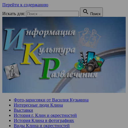
Перейти к содержанию

Искать для:
Поиск
Фото-зарисовки от Василия Кузьмина
Интересные люди Клина
Выставки
История г. Клин и окрестностей
История Клина в фотографиях
Виды Клина и окрестностей