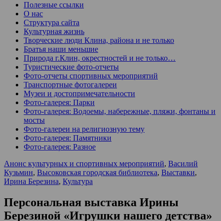
Полезные ссылки
О нас
Структура сайта
Культурная жизнь
Творческие люди Клина, района и не только
Братья наши меньшие
Природа г.Клин, окрестностей и не только…
Туристические фото-отчеты
Фото-отчеты спортивных мероприятий
Транспортные фотогалереи
Музеи и достопримечательности
Фото-галерея: Парки
Фото-галерея: Водоемы, набережные, пляжи, фонтаны и
мосты
Фото-галереи на религиозную тему
Фото-галерея: Памятники
Фото-галерея: Разное
Анонс культурных и спортивных мероприятий
,
Василий
Кузьмин
,
Высоковская городская библиотека
,
Выставки
,
Ирина Березина
,
Культура
Персональная выставка Ирины
Березиной «Игрушки нашего детства»