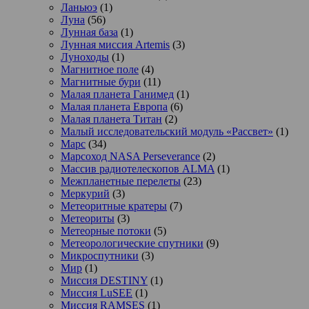
Ланьюэ
(1)
Луна
(56)
Лунная база
(1)
Лунная миссия Artemis
(3)
Луноходы
(1)
Магнитное поле
(4)
Магнитные бури
(11)
Малая планета Ганимед
(1)
Малая планета Европа
(6)
Малая планета Титан
(2)
Малый исследовательский модуль «Рассвет»
(1)
Марс
(34)
Марсоход NASA Perseverance
(2)
Массив радиотелескопов ALMA
(1)
Межпланетные перелеты
(23)
Меркурий
(3)
Метеоритные кратеры
(7)
Метеориты
(3)
Метеорные потоки
(5)
Метеорологические спутники
(9)
Микроспутники
(3)
Мир
(1)
Миссия DESTINY
(1)
Миссия LuSEE
(1)
Миссия RAMSES
(1)