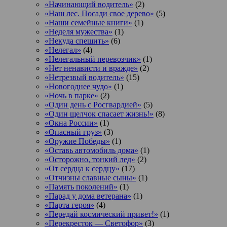
«Начинающий водитель»
(2)
«Наш лес. Посади свое дерево»
(5)
«Наши семейные книги»
(1)
«Неделя мужества»
(1)
«Некуда спешить»
(6)
«Нелегал»
(4)
«Нелегальный перевозчик»
(1)
«Нет ненависти и вражде»
(2)
«Нетрезвый водитель»
(15)
«Новогоднее чудо»
(1)
«Ночь в парке»
(2)
«Один день с Росгвардией»
(5)
«Один щелчок спасает жизнь!»
(8)
«Окна России»
(1)
«Опасный груз»
(3)
«Оружие Победы»
(1)
«Оставь автомобиль дома»
(1)
«Осторожно, тонкий лед»
(2)
«От сердца к сердцу»
(17)
«Отчизны славные сыны»
(1)
«Память поколений»
(1)
«Парад у дома ветерана»
(1)
«Парта героя»
(4)
«Передай космический привет!»
(1)
«Перекресток — Светофор»
(3)