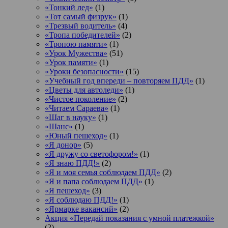
«Тонкий лед»
(1)
«Тот самый физрук»
(1)
«Трезвый водитель»
(4)
«Тропа победителей»
(2)
«Тропою памяти»
(1)
«Урок Мужества»
(51)
«Урок памяти»
(1)
«Уроки безопасности»
(15)
«Учебный год впереди – повторяем ПДД»
(1)
«Цветы для автоледи»
(1)
«Чистое поколение»
(2)
«Читаем Сараева»
(1)
«Шаг в науку»
(1)
«Шанс»
(1)
«Юный пешеход»
(1)
«Я донор»
(5)
«Я дружу со светофором!»
(1)
«Я знаю ПДД!»
(2)
«Я и моя семья соблюдаем ПДД»
(2)
«Я и папа соблюдаем ПДД»
(1)
«Я пешеход»
(3)
«Я соблюдаю ПДД!»
(1)
«Ярмарке вакансий»
(2)
Акция «Передай показания с умной платежкой»
(2)