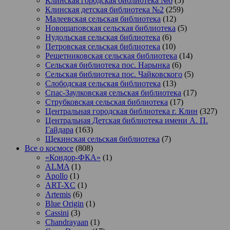
Клинская городская библиотека №6
(5)
Клинская детская библиотека №2
(259)
Малеевская сельская библиотека
(12)
Новощаповская сельская библиотека
(5)
Нудольская сельская библиотека
(6)
Петровская сельская библиотека
(10)
Решетниковская сельская библиотека
(14)
Сельская библиотека пос. Нарынка
(6)
Сельская библиотека пос. Чайковского
(5)
Слободская сельская библиотека
(13)
Спас-Заулковская сельская библиотека
(17)
Струбковская сельская библиотека
(17)
Центральная городская библиотека г. Клин
(327)
Центральная Детская библиотека имени А. П.
Гайдара
(163)
Щекинская сельская библиотека
(7)
Все о космосе
(808)
«Кондор-ФКА»
(1)
ALMA
(1)
Apollo
(1)
ART-XC
(1)
Artemis
(6)
Blue Origin
(1)
Cassini
(3)
Chandrayaan
(1)