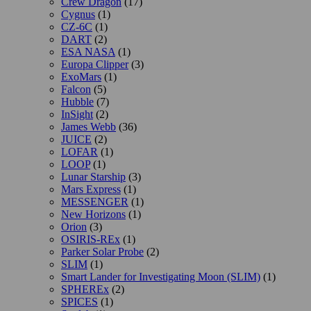
Crew Dragon
(17)
Cygnus
(1)
CZ-6C
(1)
DART
(2)
ESA NASA
(1)
Europa Clipper
(3)
ExoMars
(1)
Falcon
(5)
Hubble
(7)
InSight
(2)
James Webb
(36)
JUICE
(2)
LOFAR
(1)
LOOP
(1)
Lunar Starship
(3)
Mars Express
(1)
MESSENGER
(1)
New Horizons
(1)
Orion
(3)
OSIRIS-REx
(1)
Parker Solar Probe
(2)
SLIM
(1)
Smart Lander for Investigating Moon (SLIM)
(1)
SPHEREx
(2)
SPICES
(1)