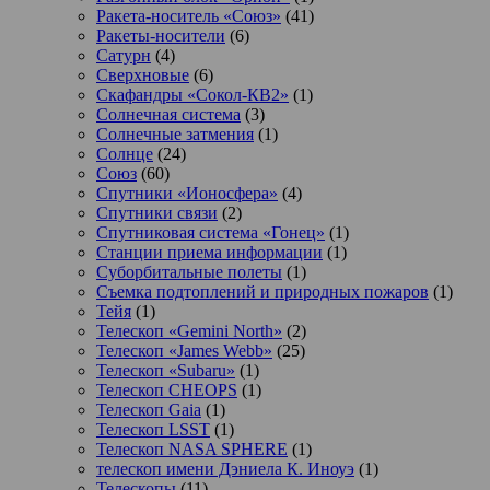
Ракета-носитель «Союз»
(41)
Ракеты-носители
(6)
Сатурн
(4)
Сверхновые
(6)
Скафандры «Сокол-КВ2»
(1)
Солнечная система
(3)
Солнечные затмения
(1)
Солнце
(24)
Союз
(60)
Спутники «Ионосфера»
(4)
Спутники связи
(2)
Спутниковая система «Гонец»
(1)
Станции приема информации
(1)
Суборбитальные полеты
(1)
Съемка подтоплений и природных пожаров
(1)
Тейя
(1)
Телескоп «Gemini North»
(2)
Телескоп «James Webb»
(25)
Телескоп «Subaru»
(1)
Телескоп CHEOPS
(1)
Телескоп Gaia
(1)
Телескоп LSST
(1)
Телескоп NASA SPHERE
(1)
телескоп имени Дэниела К. Иноуэ
(1)
Телескопы
(11)