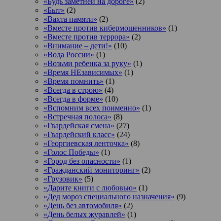
«Будь заметней на дороге»
(2)
«Быт»
(2)
«Вахта памяти»
(2)
«Вместе против кибермошенников»
(1)
«Вместе против террора»
(2)
«Внимание – дети!»
(10)
«Вода России»
(1)
«Возьми ребенка за руку»
(1)
«Время НЕзависимых»
(1)
«Время помнить»
(1)
«Всегда в строю»
(4)
«Всегда в форме»
(10)
«Вспомним всех поименно»
(1)
«Встречная полоса»
(8)
«Гвардейская смена»
(27)
«Гвардейский класс»
(24)
«Георгиевская ленточка»
(8)
«Голос Победы»
(1)
«Город без опасности»
(1)
«Гражданский мониторинг»
(2)
«Грузовик»
(5)
«Дарите книги с любовью»
(1)
«Дед мороз специального назначения»
(9)
«День без автомобиля»
(2)
«День белых журавлей»
(1)