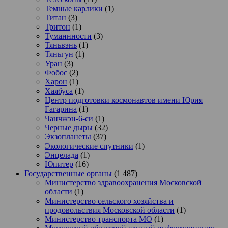
Темные карлики
(1)
Титан
(3)
Тритон
(1)
Туманнности
(3)
Тяньвэнь
(1)
Тяньгун
(1)
Уран
(3)
Фобос
(2)
Харон
(1)
Хаябуса
(1)
Центр подготовки космонавтов имени Юрия
Гагарина
(1)
Чанчжэн-6-си
(1)
Черные дыры
(32)
Экзопланеты
(37)
Экологические спутники
(1)
Энцелада
(1)
Юпитер
(16)
Государственные органы
(1 487)
Министерство здравоохранения Московской
области
(1)
Министерство сельского хозяйства и
продовольствия Московской области
(1)
Министерство транспорта МО
(1)