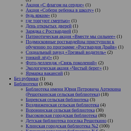
Акция «С флагом на сердце»
(1)
Акция «Собери ребенка в школу»
(1)
будь ярким»
(1)
где торгуют смертью»
(1)
День открытых дверей
(1)
Зарядка с Росгвардией
(1)
Патриотическая акция «Вместе мы сильнее»
(1)
Подмосковные росгвардейцы приступили к
обучению по программе «Росгвардия Драйв»
(1)
Социальный раунд «Трезвый водитель»
(2)
тонкий лёд!»
(1)
Фото-челлендж «Связь поколений»
(2)
Экологическая акция «Чистый берег»
(1)
Ярмарка вакансий
(1)
Без рубрики
(1)
Библиотеки
(1 094)
Библиотека имени Юрия Петровича Артюхина
(Решоткинская сельская библиотека)
(18)
Биревская сельская библиотека
(3)
Воздвиженская сельская библиотека
(4)
Воронинская сельская библиотека
(30)
Высоковская городская библиотека
(80)
Детская библиотека поселка Решоткино
(1)
Клинская городская библиотека №2
(100)