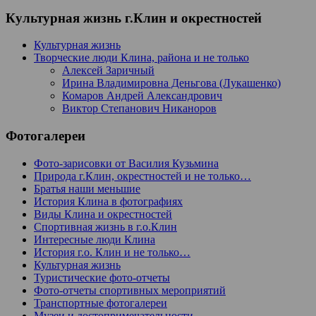
Культурная жизнь г.Клин и окрестностей
Культурная жизнь
Творческие люди Клина, района и не только
Алексей Заричный
Ирина Владимировна Деньгова (Лукашенко)
Комаров Андрей Александрович
Виктор Степанович Никаноров
Фотогалереи
Фото-зарисовки от Василия Кузьмина
Природа г.Клин, окрестностей и не только…
Братья наши меньшие
История Клина в фотографиях
Виды Клина и окрестностей
Спортивная жизнь в г.о.Клин
Интересные люди Клина
История г.о. Клин и не только…
Культурная жизнь
Туристические фото-отчеты
Фото-отчеты спортивных мероприятий
Транспортные фотогалереи
Музеи и достопримечательности