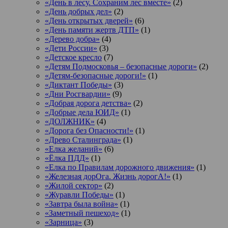
«День в лесу. Сохраним лес вместе»
(2)
«День добрых дел»
(2)
«День открытых дверей»
(6)
«День памяти жертв ДТП»
(1)
«Дерево добра»
(4)
«Дети России»
(3)
«Детское кресло
(7)
«Детям Подмосковья – безопасные дороги»
(2)
«Детям-безопасные дороги!»
(1)
«Диктант Победы»
(3)
«Дни Росгвардии»
(9)
«Добрая дорога детства»
(2)
«Добрые дела ЮИД»
(1)
«ДОЛЖНИК»
(4)
«Дорога без Опасности!»
(1)
«Древо Сталинграда»
(1)
«Елка желаний»
(6)
«Ёлка ПДД»
(1)
«Елка по Правилам дорожного движения»
(1)
«Железная дорОга. Жизнь дорогА!»
(1)
«Жилой сектор»
(2)
«Журавли Победы»
(1)
«Завтра была война»
(1)
«Заметный пешеход»
(1)
«Зарница»
(3)