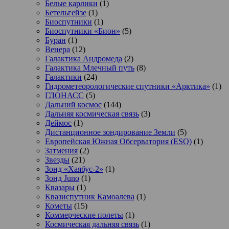
Белые карлики
(1)
Бетельгейзе
(1)
Биоспутники
(1)
Биоспутники «Бион»
(5)
Буран
(1)
Венера
(12)
Галактика Андромеда
(2)
Галактика Млечный путь
(8)
Галактики
(24)
Гидрометеорологические спутники «Арктика»
(1)
ГЛОНАСС
(5)
Дальний космос
(144)
Дальняя космическая связь
(3)
Деймос
(1)
Дистанционное зондирование Земли
(5)
Европейская Южная Обсерватория (ESO)
(1)
Затмения
(2)
Звезды
(21)
Зонд «Хаябус-2»
(1)
Зонд Juno
(1)
Квазары
(1)
Квазиспутник Камоалева
(1)
Кометы
(15)
Коммерческие полеты
(1)
Космическая дальняя связь
(1)