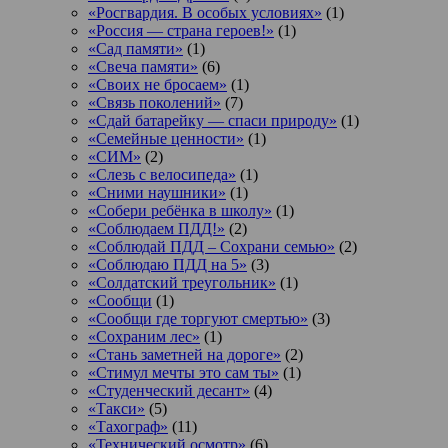
«Росгвардия. В особых условиях»
(1)
«Россия — страна героев!»
(1)
«Сад памяти»
(1)
«Свеча памяти»
(6)
«Своих не бросаем»
(1)
«Связь поколений»
(7)
«Сдай батарейку — спаси природу»
(1)
«Семейные ценности»
(1)
«СИМ»
(2)
«Слезь с велосипеда»
(1)
«Сними наушники»
(1)
«Собери ребёнка в школу»
(1)
«Соблюдаем ПДД!»
(2)
«Соблюдай ПДД – Сохрани семью»
(2)
«Соблюдаю ПДД на 5»
(3)
«Солдатский треугольник»
(1)
«Сообщи
(1)
«Сообщи где торгуют смертью»
(3)
«Сохраним лес»
(1)
«Стань заметней на дороге»
(2)
«Стимул мечты это сам ты»
(1)
«Студенческий десант»
(4)
«Такси»
(5)
«Тахограф»
(11)
«Технический осмотр»
(6)