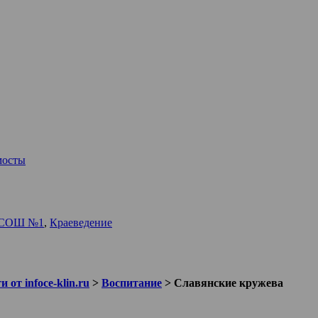
мосты
я СОШ №1
,
Краеведение
 от infoce-klin.ru
>
Воспитание
>
Славянские кружева