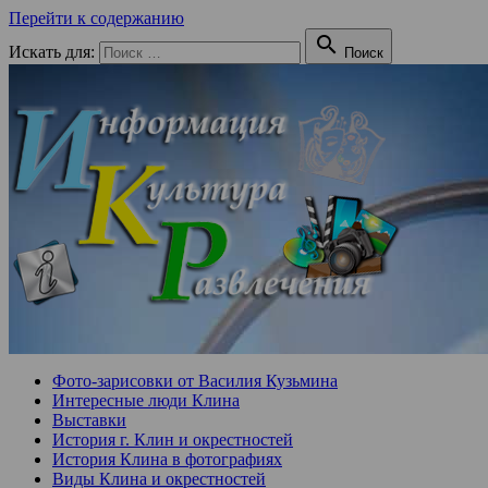
Перейти к содержанию

Искать для:
Поиск
Фото-зарисовки от Василия Кузьмина
Интересные люди Клина
Выставки
История г. Клин и окрестностей
История Клина в фотографиях
Виды Клина и окрестностей