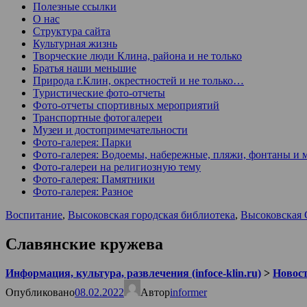
Полезные ссылки
О нас
Структура сайта
Культурная жизнь
Творческие люди Клина, района и не только
Братья наши меньшие
Природа г.Клин, окрестностей и не только…
Туристические фото-отчеты
Фото-отчеты спортивных мероприятий
Транспортные фотогалереи
Музеи и достопримечательности
Фото-галерея: Парки
Фото-галерея: Водоемы, набережные, пляжи, фонтаны и 
Фото-галереи на религиозную тему
Фото-галерея: Памятники
Фото-галерея: Разное
Воспитание
,
Высоковская городская библиотека
,
Высоковска
Славянские кружева
Информация, культура, развлечения (infoce-klin.ru)
>
Новости
Опубликовано
08.02.2022
Автор
informer