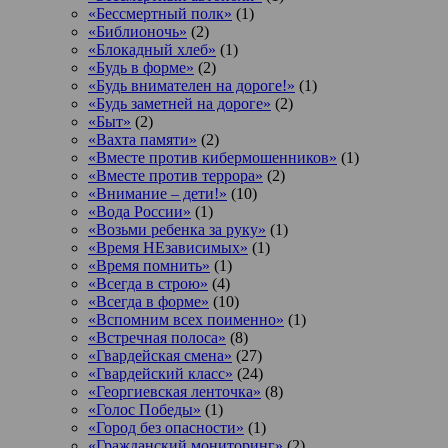
«Бессмертный полк»
(1)
«Библионочь»
(2)
«Блокадный хлеб»
(1)
«Будь в форме»
(2)
«Будь внимателен на дороге!»
(1)
«Будь заметней на дороге»
(2)
«Быт»
(2)
«Вахта памяти»
(2)
«Вместе против кибермошенников»
(1)
«Вместе против террора»
(2)
«Внимание – дети!»
(10)
«Вода России»
(1)
«Возьми ребенка за руку»
(1)
«Время НЕзависимых»
(1)
«Время помнить»
(1)
«Всегда в строю»
(4)
«Всегда в форме»
(10)
«Вспомним всех поименно»
(1)
«Встречная полоса»
(8)
«Гвардейская смена»
(27)
«Гвардейский класс»
(24)
«Георгиевская ленточка»
(8)
«Голос Победы»
(1)
«Город без опасности»
(1)
«Гражданский мониторинг»
(2)