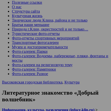
Полезные ссылки
О нас
Структура сайта
Культурная жизнь
Творческие люди Клина, района и не только
Братья наши меньшие
Природа г.Клин, окрестностей и не только…
Туристические фото-отчеты
Фото-отчеты спортивных мероприятий
Транспортные фотогалереи
Музеи и достопримечательности
Фото-галерея: Парки
Фото-галерея: Водоемы, набережные, пляжи, фонтаны и
мосты
Фото-галереи на религиозную тему
Фото-галерея: Памятники
Фото-галерея: Разное
Высоковская городская библиотека
,
Культура
Литературное знакомство «Добрый
волшебник»
Информация, культура, развлечения (infoce-klin.ru)
>