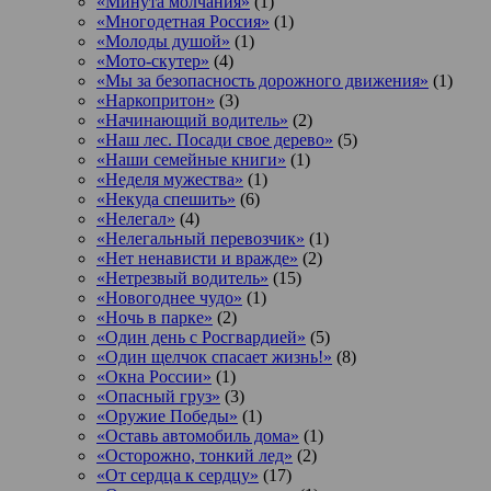
«Минута молчания»
(1)
«Многодетная Россия»
(1)
«Молоды душой»
(1)
«Мото-скутер»
(4)
«Мы за безопасность дорожного движения»
(1)
«Наркопритон»
(3)
«Начинающий водитель»
(2)
«Наш лес. Посади свое дерево»
(5)
«Наши семейные книги»
(1)
«Неделя мужества»
(1)
«Некуда спешить»
(6)
«Нелегал»
(4)
«Нелегальный перевозчик»
(1)
«Нет ненависти и вражде»
(2)
«Нетрезвый водитель»
(15)
«Новогоднее чудо»
(1)
«Ночь в парке»
(2)
«Один день с Росгвардией»
(5)
«Один щелчок спасает жизнь!»
(8)
«Окна России»
(1)
«Опасный груз»
(3)
«Оружие Победы»
(1)
«Оставь автомобиль дома»
(1)
«Осторожно, тонкий лед»
(2)
«От сердца к сердцу»
(17)