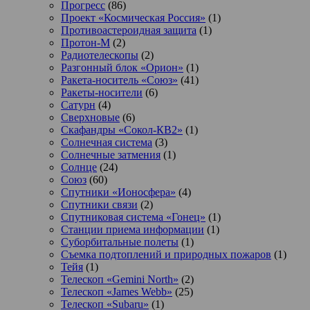
Прогресс
(86)
Проект «Космическая Россия»
(1)
Противоастероидная защита
(1)
Протон-М
(2)
Радиотелескопы
(2)
Разгонный блок «Орион»
(1)
Ракета-носитель «Союз»
(41)
Ракеты-носители
(6)
Сатурн
(4)
Сверхновые
(6)
Скафандры «Сокол-КВ2»
(1)
Солнечная система
(3)
Солнечные затмения
(1)
Солнце
(24)
Союз
(60)
Спутники «Ионосфера»
(4)
Спутники связи
(2)
Спутниковая система «Гонец»
(1)
Станции приема информации
(1)
Суборбитальные полеты
(1)
Съемка подтоплений и природных пожаров
(1)
Тейя
(1)
Телескоп «Gemini North»
(2)
Телескоп «James Webb»
(25)
Телескоп «Subaru»
(1)