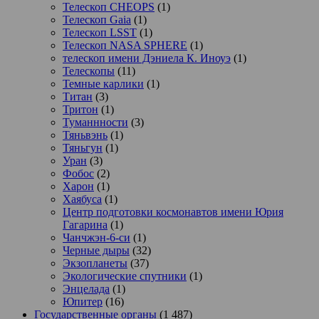
Телескоп CHEOPS
(1)
Телескоп Gaia
(1)
Телескоп LSST
(1)
Телескоп NASA SPHERE
(1)
телескоп имени Дэниела К. Иноуэ
(1)
Телескопы
(11)
Темные карлики
(1)
Титан
(3)
Тритон
(1)
Туманнности
(3)
Тяньвэнь
(1)
Тяньгун
(1)
Уран
(3)
Фобос
(2)
Харон
(1)
Хаябуса
(1)
Центр подготовки космонавтов имени Юрия
Гагарина
(1)
Чанчжэн-6-си
(1)
Черные дыры
(32)
Экзопланеты
(37)
Экологические спутники
(1)
Энцелада
(1)
Юпитер
(16)
Государственные органы
(1 487)