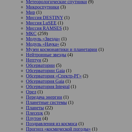
Метеорологические спутники
(9)
Микроспутники
(3)
Мир
(1)
Миссия DESTINY
(1)
Миссия LuSEE
(1)
Миссия RAMSES
(1)
МКС
(259)
Модуль «Звезда»
(1)
Модуль «Наука»
(2)
Музеи космонавтики и планетарии
(1)
Нейтронные звезды
(4)
Нептун
(2)
Обсерватории
(5)
Обсерватории Gaia
(1)
Обсерватория «Спектр-РГ»
(2)
Обсерватория Gaia
(1)
Обсерватория Integral
(1)
Орел
(1)
Передача энергии
(1)
Планетные системы
(1)
Планеты
(22)
Плесецк
(3)
Плутон
(4)
Поздравления из космоса
(1)
Прогноз «космической погоды»
(1)