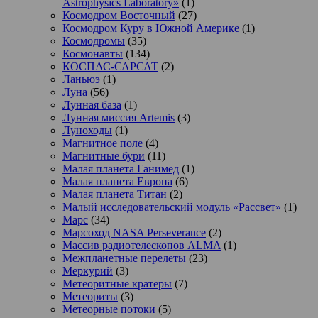
Astrophysics Laboratory»
(1)
Космодром Восточный
(27)
Космодром Куру в Южной Америке
(1)
Космодромы
(35)
Космонавты
(134)
КОСПАС-САРСАТ
(2)
Ланьюэ
(1)
Луна
(56)
Лунная база
(1)
Лунная миссия Artemis
(3)
Луноходы
(1)
Магнитное поле
(4)
Магнитные бури
(11)
Малая планета Ганимед
(1)
Малая планета Европа
(6)
Малая планета Титан
(2)
Малый исследовательский модуль «Рассвет»
(1)
Марс
(34)
Марсоход NASA Perseverance
(2)
Массив радиотелескопов ALMA
(1)
Межпланетные перелеты
(23)
Меркурий
(3)
Метеоритные кратеры
(7)
Метеориты
(3)
Метеорные потоки
(5)