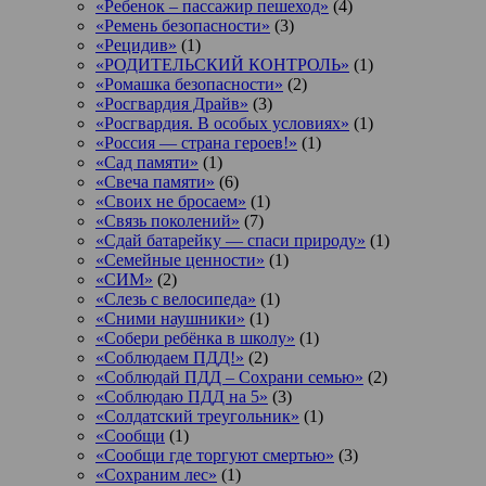
«Ребенок – пассажир пешеход»
(4)
«Ремень безопасности»
(3)
«Рецидив»
(1)
«РОДИТЕЛЬСКИЙ КОНТРОЛЬ»
(1)
«Ромашка безопасности»
(2)
«Росгвардия Драйв»
(3)
«Росгвардия. В особых условиях»
(1)
«Россия — страна героев!»
(1)
«Сад памяти»
(1)
«Свеча памяти»
(6)
«Своих не бросаем»
(1)
«Связь поколений»
(7)
«Сдай батарейку — спаси природу»
(1)
«Семейные ценности»
(1)
«СИМ»
(2)
«Слезь с велосипеда»
(1)
«Сними наушники»
(1)
«Собери ребёнка в школу»
(1)
«Соблюдаем ПДД!»
(2)
«Соблюдай ПДД – Сохрани семью»
(2)
«Соблюдаю ПДД на 5»
(3)
«Солдатский треугольник»
(1)
«Сообщи
(1)
«Сообщи где торгуют смертью»
(3)
«Сохраним лес»
(1)