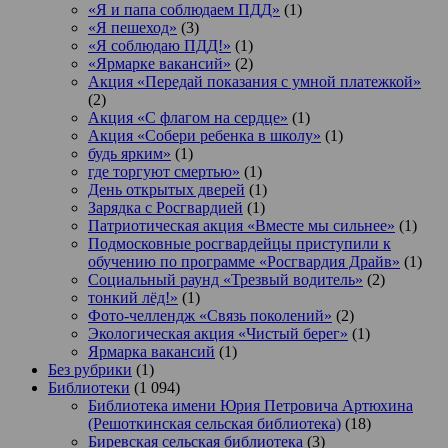
«Я и папа соблюдаем ПДД»
(1)
«Я пешеход»
(3)
«Я соблюдаю ПДД!»
(1)
«Ярмарке вакансий»
(2)
Акция «Передай показания с умной платежкой»
(2)
Акция «С флагом на сердце»
(1)
Акция «Собери ребенка в школу»
(1)
будь ярким»
(1)
где торгуют смертью»
(1)
День открытых дверей
(1)
Зарядка с Росгвардией
(1)
Патриотическая акция «Вместе мы сильнее»
(1)
Подмосковные росгвардейцы приступили к
обучению по программе «Росгвардия Драйв»
(1)
Социальный раунд «Трезвый водитель»
(2)
тонкий лёд!»
(1)
Фото-челлендж «Связь поколений»
(2)
Экологическая акция «Чистый берег»
(1)
Ярмарка вакансий
(1)
Без рубрики
(1)
Библиотеки
(1 094)
Библиотека имени Юрия Петровича Артюхина
(Решоткинская сельская библиотека)
(18)
Биревская сельская библиотека
(3)