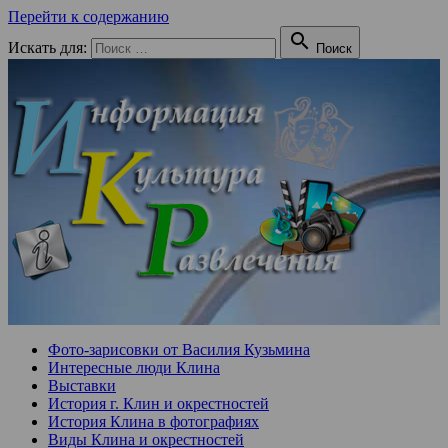
Перейти к содержанию

Искать для:
Поиск
Фото-зарисовки от Василия Кузьмина
Интересные люди Клина
Выставки
История г. Клин и окрестностей
История Клина в фотографиях
Виды Клина и окрестностей