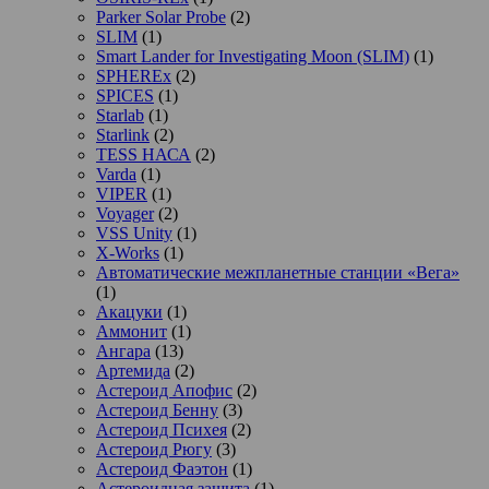
Parker Solar Probe
(2)
SLIM
(1)
Smart Lander for Investigating Moon (SLIM)
(1)
SPHEREx
(2)
SPICES
(1)
Starlab
(1)
Starlink
(2)
TESS НАСА
(2)
Varda
(1)
VIPER
(1)
Voyager
(2)
VSS Unity
(1)
X-Works
(1)
Автоматические межпланетные станции «Вега»
(1)
Акацуки
(1)
Аммонит
(1)
Ангара
(13)
Артемида
(2)
Астероид Апофис
(2)
Астероид Бенну
(3)
Астероид Психея
(2)
Астероид Рюгу
(3)
Астероид Фаэтон
(1)
Астероидная защита
(1)