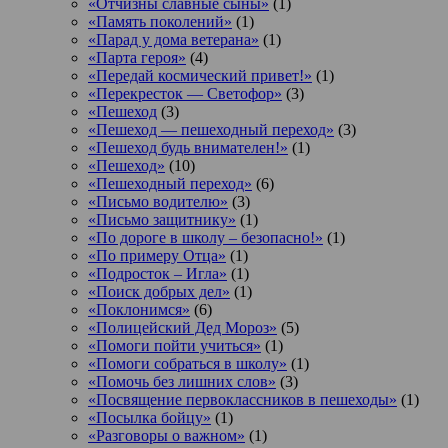
«Отчизны славные сыны»
(1)
«Память поколений»
(1)
«Парад у дома ветерана»
(1)
«Парта героя»
(4)
«Передай космический привет!»
(1)
«Перекресток — Светофор»
(3)
«Пешеход
(3)
«Пешеход — пешеходный переход»
(3)
«Пешеход будь внимателен!»
(1)
«Пешеход»
(10)
«Пешеходный переход»
(6)
«Письмо водителю»
(3)
«Письмо защитнику»
(1)
«По дороге в школу – безопасно!»
(1)
«По примеру Отца»
(1)
«Подросток ‒ Игла»
(1)
«Поиск добрых дел»
(1)
«Поклонимся»
(6)
«Полицейский Дед Мороз»
(5)
«Помоги пойти учиться»
(1)
«Помоги собраться в школу»
(1)
«Помочь без лишних слов»
(3)
«Посвящение первоклассников в пешеходы»
(1)
«Посылка бойцу»
(1)
«Разговоры о важном»
(1)