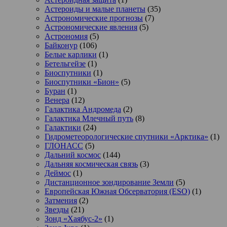
Астероиды и малые планеты
(35)
Астрономические прогнозы
(7)
Астрономические явления
(5)
Астрономия
(5)
Байконур
(106)
Белые карлики
(1)
Бетельгейзе
(1)
Биоспутники
(1)
Биоспутники «Бион»
(5)
Буран
(1)
Венера
(12)
Галактика Андромеда
(2)
Галактика Млечный путь
(8)
Галактики
(24)
Гидрометеорологические спутники «Арктика»
(1)
ГЛОНАСС
(5)
Дальний космос
(144)
Дальняя космическая связь
(3)
Деймос
(1)
Дистанционное зондирование Земли
(5)
Европейская Южная Обсерватория (ESO)
(1)
Затмения
(2)
Звезды
(21)
Зонд «Хаябус-2»
(1)