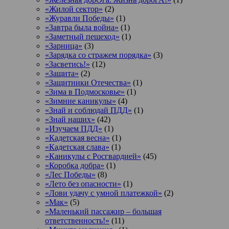
«Жилой сектор»
(2)
«Журавли Победы»
(1)
«Завтра была война»
(1)
«Заметный пешеход»
(1)
«Зарница»
(3)
«Зарядка со стражем порядка»
(3)
«Засветись!»
(12)
«Защита»
(2)
«Защитники Отечества»
(1)
«Зима в Подмосковье»
(1)
«Зимние каникулы»
(4)
«Знай и соблюдай ПДД»
(1)
«Знай наших»
(42)
«Изучаем ПДД»
(1)
«Кадетская весна»
(1)
«Кадетская слава»
(1)
«Каникулы с Росгвардией»
(45)
«Коробка добра»
(1)
«Лес Победы»
(8)
«Лето без опасности»
(1)
«Лови удачу с умной платежкой»
(2)
«Мак»
(5)
«Маленький пассажир – большая
ответственность!»
(11)