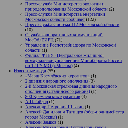
Пресс-служба Министерства экологии и
природопользования Московской области
(2)
Пресс-служба Министерства энергетики
Московской области сообщает
(122)
Пресс-служба Система-112 Московской области
(10)
Служба корпоративных коммуникаций
МосОблЕИРЦ
(71)
Управление Роспотребнадзора по Московской
области
(1)
Филиал ФГБУ «Центральное жилищно-
коммунальное управление» Минобороны России
по 12 ГУ МО (г.Москва)
(4)
Известные люди
(55)
«Марш Кремлёвских курсантов»
(1)
2 дивизия народного ополчения
(3)
2-й Московская стрелковая дивизия народного
ополчения (Сталинского района)
(1)
800 Кремлевских курсантов
(3)
А.П.Гайдар
(1)
Александр Петрович Шлягин
(1)
Алексей Данилович Татищев (обер-полицмейстер
города Москвы)
(1)
Алексей Замков
(1)
Алексей Михайлович Пустовалов (герой