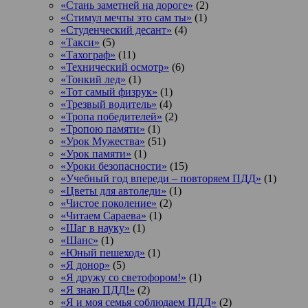
«Стань заметней на дороге»
(2)
«Стимул мечты это сам ты»
(1)
«Студенческий десант»
(4)
«Такси»
(5)
«Тахограф»
(11)
«Технический осмотр»
(6)
«Тонкий лед»
(1)
«Тот самый физрук»
(1)
«Трезвый водитель»
(4)
«Тропа победителей»
(2)
«Тропою памяти»
(1)
«Урок Мужества»
(51)
«Урок памяти»
(1)
«Уроки безопасности»
(15)
«Учебный год впереди – повторяем ПДД»
(1)
«Цветы для автоледи»
(1)
«Чистое поколение»
(2)
«Читаем Сараева»
(1)
«Шаг в науку»
(1)
«Шанс»
(1)
«Юный пешеход»
(1)
«Я донор»
(5)
«Я дружу со светофором!»
(1)
«Я знаю ПДД!»
(2)
«Я и моя семья соблюдаем ПДД»
(2)