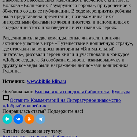
Волкова «Волшебник Изумрудного города», приуроченное к
80-летию со дня ее публикации. В ходе мероприятия ребятам
была представлена презентация, познакомившая их с
интересными фактами из жизни писателя, и напомнившая о
содержании этого произведения и его главных героях.
Разделившись на две команды, юные читатели приняли
активное участие в игре «Путешествие в волшебную страну»,
где отвечали на вопросы викторины «Внимательный
читатель», рисовали героев книги и участвовали в конкурсе
«Доброе сердце». За сообразительность, взаимовыручку и
дружбу команды были награждены дипломами волшебника
Гудвина.
Источник:
www.biblio-klin.ru
Опубликовано
Высоковская городская библиотека
,
Культура
comment
Оставить Комментарий
на Литературное знакомство
«Добрый волшебник»
Понравилась статья? Поддержите нас!
Читайте больше на эту тему:
Высоковская городская библиотека