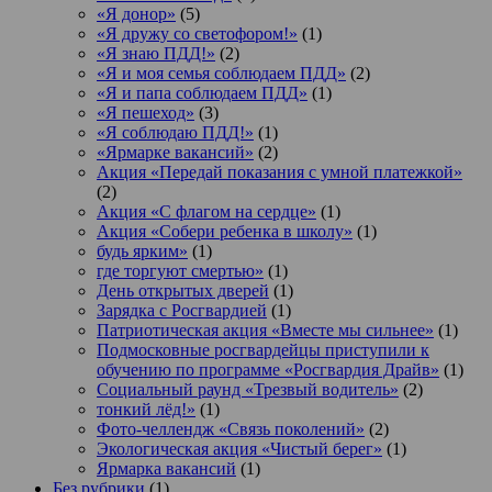
«Я донор»
(5)
«Я дружу со светофором!»
(1)
«Я знаю ПДД!»
(2)
«Я и моя семья соблюдаем ПДД»
(2)
«Я и папа соблюдаем ПДД»
(1)
«Я пешеход»
(3)
«Я соблюдаю ПДД!»
(1)
«Ярмарке вакансий»
(2)
Акция «Передай показания с умной платежкой»
(2)
Акция «С флагом на сердце»
(1)
Акция «Собери ребенка в школу»
(1)
будь ярким»
(1)
где торгуют смертью»
(1)
День открытых дверей
(1)
Зарядка с Росгвардией
(1)
Патриотическая акция «Вместе мы сильнее»
(1)
Подмосковные росгвардейцы приступили к
обучению по программе «Росгвардия Драйв»
(1)
Социальный раунд «Трезвый водитель»
(2)
тонкий лёд!»
(1)
Фото-челлендж «Связь поколений»
(2)
Экологическая акция «Чистый берег»
(1)
Ярмарка вакансий
(1)
Без рубрики
(1)