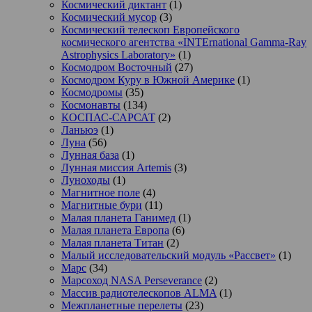
Космический диктант
(1)
Космический мусор
(3)
Космический телескоп Европейского
космического агентства «INTErnational Gamma-Ray
Astrophysics Laboratory»
(1)
Космодром Восточный
(27)
Космодром Куру в Южной Америке
(1)
Космодромы
(35)
Космонавты
(134)
КОСПАС-САРСАТ
(2)
Ланьюэ
(1)
Луна
(56)
Лунная база
(1)
Лунная миссия Artemis
(3)
Луноходы
(1)
Магнитное поле
(4)
Магнитные бури
(11)
Малая планета Ганимед
(1)
Малая планета Европа
(6)
Малая планета Титан
(2)
Малый исследовательский модуль «Рассвет»
(1)
Марс
(34)
Марсоход NASA Perseverance
(2)
Массив радиотелескопов ALMA
(1)
Межпланетные перелеты
(23)