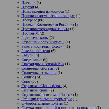
Плесецк
(3)
Плутон
(4)
Поздравления из космоса
(1)
Прогноз «космической погоды»
(1)
Прогресс
(86)
Проект «Космическая Россия»
(1)
Противоастероидная защита
(1)
Протон-М
(2)
Радиотелескопы
(2)
Разгонный блок «Орион»
(1)
Ракета-носитель «Союз»
(41)
Ракеты-носители
(6)
Сатурн
(4)
Сверхновые
(6)
Скафандры «Сокол-КВ2»
(1)
Солнечная система
(3)
Солнечные затмения
(1)
Солнце
(24)
Союз
(60)
Спутники «Ионосфера»
(4)
Спутники связи
(2)
Спутниковая система «Гонец»
(1)
Станции приема информации
(1)
Суборбитальные полеты
(1)
Съемка подтоплений и природных пожаров
(1)