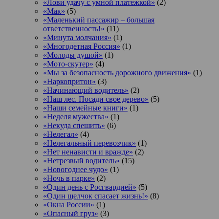
«Лови удачу с умной платежкой»
(2)
«Мак»
(5)
«Маленький пассажир – большая
ответственность!»
(11)
«Минута молчания»
(1)
«Многодетная Россия»
(1)
«Молоды душой»
(1)
«Мото-скутер»
(4)
«Мы за безопасность дорожного движения»
(1)
«Наркопритон»
(3)
«Начинающий водитель»
(2)
«Наш лес. Посади свое дерево»
(5)
«Наши семейные книги»
(1)
«Неделя мужества»
(1)
«Некуда спешить»
(6)
«Нелегал»
(4)
«Нелегальный перевозчик»
(1)
«Нет ненависти и вражде»
(2)
«Нетрезвый водитель»
(15)
«Новогоднее чудо»
(1)
«Ночь в парке»
(2)
«Один день с Росгвардией»
(5)
«Один щелчок спасает жизнь!»
(8)
«Окна России»
(1)
«Опасный груз»
(3)