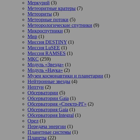
Меркурий
(3)
Метеоритные кратеры
(7)
Метеориты
(3)
Метеорные потоки
(5)
Метеорологические спутники
(9)
Микроспутники
(3)
Мир
(1)
Миссия DESTINY
(1)
Миссия LuSEE
(1)
Миссия RAMSES
(1)
МКС
(259)
Модуль «Звезда»
(1)
Модуль «Наука»
(2)
Музеи космонавтики и планетарии
(1)
Нейтронные звезды
(4)
Нептун
(2)
Обсерватории
(5)
Обсерватории Gaia
(1)
Обсерватория «Спектр-РГ»
(2)
Обсерватория Gaia
(1)
Обсерватория Integral
(1)
Орел
(1)
Передача энергии
(1)
Планетные системы
(1)
Планеты
(22)