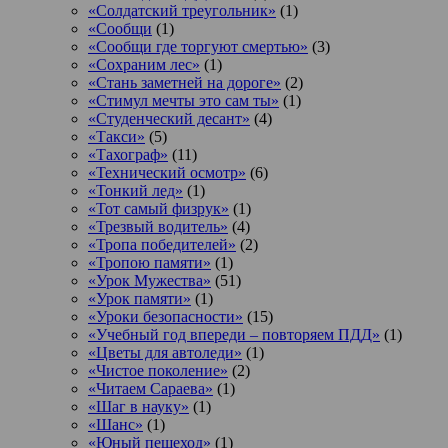
«Солдатский треугольник»
(1)
«Сообщи
(1)
«Сообщи где торгуют смертью»
(3)
«Сохраним лес»
(1)
«Стань заметней на дороге»
(2)
«Стимул мечты это сам ты»
(1)
«Студенческий десант»
(4)
«Такси»
(5)
«Тахограф»
(11)
«Технический осмотр»
(6)
«Тонкий лед»
(1)
«Тот самый физрук»
(1)
«Трезвый водитель»
(4)
«Тропа победителей»
(2)
«Тропою памяти»
(1)
«Урок Мужества»
(51)
«Урок памяти»
(1)
«Уроки безопасности»
(15)
«Учебный год впереди – повторяем ПДД»
(1)
«Цветы для автоледи»
(1)
«Чистое поколение»
(2)
«Читаем Сараева»
(1)
«Шаг в науку»
(1)
«Шанс»
(1)
«Юный пешеход»
(1)