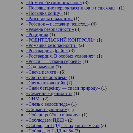
«Помочь без лишних слов»
(3)
«Посвящение первоклассников в пешеходы»
(1)
«Посылка бойцу»
(1)
«Разговоры о важном»
(1)
«Ребенок – пассажир пешеход»
(4)
«Ремень безопасности»
(3)
«Рецидив»
(1)
«РОДИТЕЛЬСКИЙ КОНТРОЛЬ»
(1)
«Ромашка безопасности»
(2)
«Росгвардия Драйв»
(3)
«Росгвардия. В особых условиях»
(1)
«Россия — страна героев!»
(1)
«Сад памяти»
(1)
«Свеча памяти»
(6)
«Своих не бросаем»
(1)
«Связь поколений»
(7)
«Сдай батарейку — спаси природу»
(1)
«Семейные ценности»
(1)
«СИМ»
(2)
«Слезь с велосипеда»
(1)
«Сними наушники»
(1)
«Собери ребёнка в школу»
(1)
«Соблюдаем ПДД!»
(2)
«Соблюдай ПДД – Сохрани семью»
(2)
«Соблюдаю ПДД на 5»
(3)