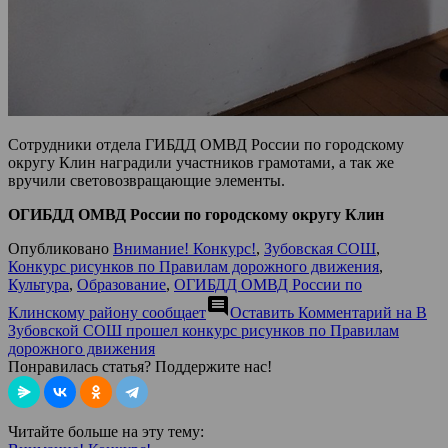
Сотрудники отдела ГИБДД ОМВД России по городскому
округу Клин наградили участников грамотами, а так же
вручили световозвращающие элементы.
ОГИБДД ОМВД России по городскому округу Клин
Опубликовано
Внимание! Конкурс!
,
Зубовская СОШ
,
Конкурс рисунков по Правилам дорожного движения
,
Культура
,
Образование
,
ОГИБДД ОМВД России по
comment
Клинскому району сообщает
Оставить Комментарий
на В
Зубовской СОШ прошел конкурс рисунков по Правилам
дорожного движения
Понравилась статья? Поддержите нас!
Читайте больше на эту тему: