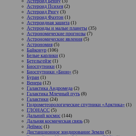
Астероид Бенну
(3)
Астероид Психея
(2)
Астероид Рюгу
(3)
Астероид Фаэтон
(1)
Астероидная защита
(1)
Астероиды и малые планеты
(35)
Астрономические прогнозы
(7)
Астрономические явления
(5)
Астрономия
(5)
Байконур
(106)
Белые карлики
(1)
Бетельгейзе
(1)
Биоспутники
(1)
Биоспутники «Бион»
(5)
Буран
(1)
Венера
(12)
Галактика Андромеда
(2)
Галактика Млечный путь
(8)
Галактики
(24)
Гидрометеорологические спутники «Арктика»
(1)
ГЛОНАСС
(5)
Дальний космос
(144)
Дальняя космическая связь
(3)
Деймос
(1)
Дистанционное зондирование Земли
(5)