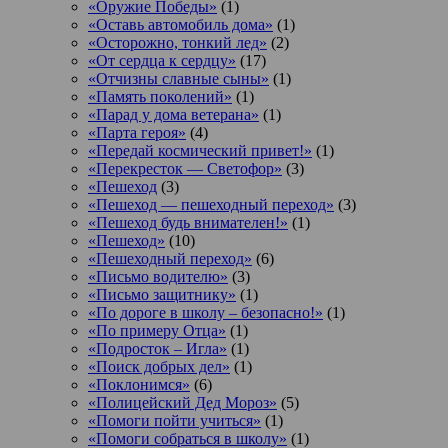
«Оружие Победы»
(1)
«Оставь автомобиль дома»
(1)
«Осторожно, тонкий лед»
(2)
«От сердца к сердцу»
(17)
«Отчизны славные сыны»
(1)
«Память поколений»
(1)
«Парад у дома ветерана»
(1)
«Парта героя»
(4)
«Передай космический привет!»
(1)
«Перекресток — Светофор»
(3)
«Пешеход
(3)
«Пешеход — пешеходный переход»
(3)
«Пешеход будь внимателен!»
(1)
«Пешеход»
(10)
«Пешеходный переход»
(6)
«Письмо водителю»
(3)
«Письмо защитнику»
(1)
«По дороге в школу – безопасно!»
(1)
«По примеру Отца»
(1)
«Подросток ‒ Игла»
(1)
«Поиск добрых дел»
(1)
«Поклонимся»
(6)
«Полицейский Дед Мороз»
(5)
«Помоги пойти учиться»
(1)
«Помоги собраться в школу»
(1)