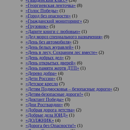
«Гвардейский класс»
(24)
«Георгиевская ленточка»
(8)
«Голос Победы»
(1)
«Город без опасности»
(1)
«Гражданский мониторинг»
(2)
«Грузовик»
(5)
«Дарите книги с любовью»
(1)
«Дед мороз специального назначения»
(9)
«День без автомобиля»
(2)
«День белых журавлей»
(1)
«День в лесу. Сохраним лес вместе»
(2)
«День добрых дел»
(2)
«День открытых дверей»
(6)
«День памяти жертв ДТП»
(1)
«Дерево добра»
(4)
«Дети России»
(3)
«Детское кресло
(7)
«Детям Подмосковья – безопасные дороги»
(2)
«Детям-безопасные дороги!»
(1)
«Диктант Победы»
(3)
«Дни Росгвардии»
(9)
«Добрая дорога детства»
(2)
«Добрые дела ЮИД»
(1)
«ДОЛЖНИК»
(4)
«Дорога без Опасности!»
(1)