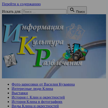
Перейти к содержанию

Искать для:
Поиск
Фото-зарисовки от Василия Кузьмина
Интересные люди Клина
Выставки
История г. Клин и окрестностей
История Клина в фотографиях
Виды Клина и окрестностей