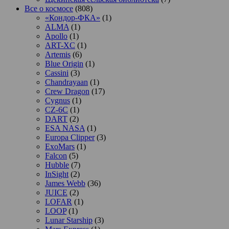
Все о космосе
(808)
«Кондор-ФКА»
(1)
ALMA
(1)
Apollo
(1)
ART-XC
(1)
Artemis
(6)
Blue Origin
(1)
Cassini
(3)
Chandrayaan
(1)
Crew Dragon
(17)
Cygnus
(1)
CZ-6C
(1)
DART
(2)
ESA NASA
(1)
Europa Clipper
(3)
ExoMars
(1)
Falcon
(5)
Hubble
(7)
InSight
(2)
James Webb
(36)
JUICE
(2)
LOFAR
(1)
LOOP
(1)
Lunar Starship
(3)