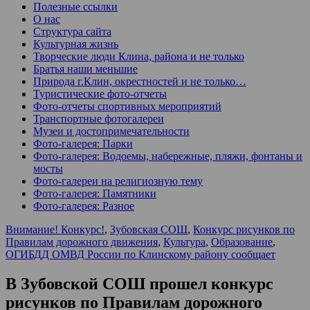
Полезные ссылки
О нас
Структура сайта
Культурная жизнь
Творческие люди Клина, района и не только
Братья наши меньшие
Природа г.Клин, окрестностей и не только…
Туристические фото-отчеты
Фото-отчеты спортивных мероприятий
Транспортные фотогалереи
Музеи и достопримечательности
Фото-галерея: Парки
Фото-галерея: Водоемы, набережные, пляжи, фонтаны и
мосты
Фото-галереи на религиозную тему
Фото-галерея: Памятники
Фото-галерея: Разное
Внимание! Конкурс!
,
Зубовская СОШ
,
Конкурс рисунков по
Правилам дорожного движения
,
Культура
,
Образование
,
ОГИБДД ОМВД России по Клинскому району сообщает
В Зубовской СОШ прошел конкурс
рисунков по Правилам дорожного