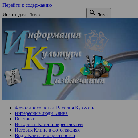
Перейти к содержанию

Искать для:
Поиск
Фото-зарисовки от Василия Кузьмина
Интересные люди Клина
Выставки
История г. Клин и окрестностей
История Клина в фотографиях
Виды Клина и окрестностей