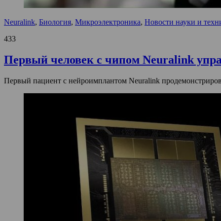
Neuralink
,
Биология
,
Микроэлектроника
,
Новости науки и техн
433
Первый человек с чипом Neuralink уп
Первый пациент с нейроимплантом Neuralink продемонстрирова