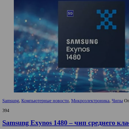
Samsung
,
Компьютерные новости
,
Микроэлектроника
,
Чипы
Оп
394
Samsung Exynos 1480 – чип среднего кл