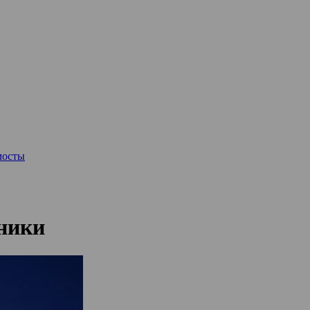
мосты
хники