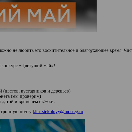
ожно не любить это восхитительное и благоухающее время. Чист
токонкурс «Цветущий май»!
(цветов, кустарников и деревьев)
рнета (мы проверим)
 датой и временем съёмки.
ектронную почту
klin_stekolnyy@mosreg.ru