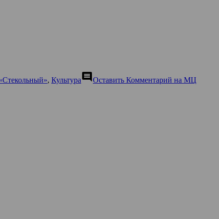
comment
«Стекольный»
,
Культура
Оставить Комментарий
на МЦ