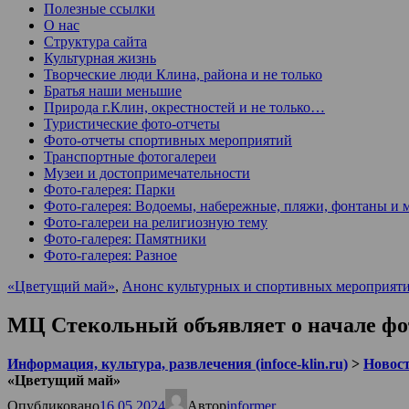
Полезные ссылки
О нас
Структура сайта
Культурная жизнь
Творческие люди Клина, района и не только
Братья наши меньшие
Природа г.Клин, окрестностей и не только…
Туристические фото-отчеты
Фото-отчеты спортивных мероприятий
Транспортные фотогалереи
Музеи и достопримечательности
Фото-галерея: Парки
Фото-галерея: Водоемы, набережные, пляжи, фонтаны и 
Фото-галереи на религиозную тему
Фото-галерея: Памятники
Фото-галерея: Разное
«Цветущий май»
,
Анонс культурных и спортивных мероприят
МЦ Стекольный объявляет о начале ф
Информация, культура, развлечения (infoce-klin.ru)
>
Новости
«Цветущий май»
Опубликовано
16.05.2024
Автор
informer