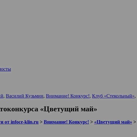
мосты
ий
,
Василий Кузьмин
,
Внимание! Конкурс!
,
Клуб «Стекольный»
,
отоконкурса «Цветущий май»
 от infoce-klin.ru
>
Внимание! Конкурс!
>
«Цветущий май»