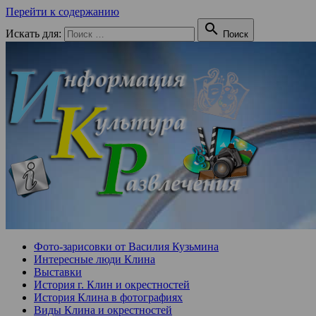
Перейти к содержанию

Искать для:
Поиск
Фото-зарисовки от Василия Кузьмина
Интересные люди Клина
Выставки
История г. Клин и окрестностей
История Клина в фотографиях
Виды Клина и окрестностей