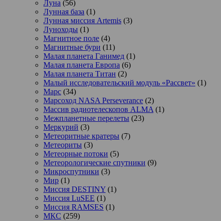
Луна
(56)
Лунная база
(1)
Лунная миссия Artemis
(3)
Луноходы
(1)
Магнитное поле
(4)
Магнитные бури
(11)
Малая планета Ганимед
(1)
Малая планета Европа
(6)
Малая планета Титан
(2)
Малый исследовательский модуль «Рассвет»
(1)
Марс
(34)
Марсоход NASA Perseverance
(2)
Массив радиотелескопов ALMA
(1)
Межпланетные перелеты
(23)
Меркурий
(3)
Метеоритные кратеры
(7)
Метеориты
(3)
Метеорные потоки
(5)
Метеорологические спутники
(9)
Микроспутники
(3)
Мир
(1)
Миссия DESTINY
(1)
Миссия LuSEE
(1)
Миссия RAMSES
(1)
МКС
(259)