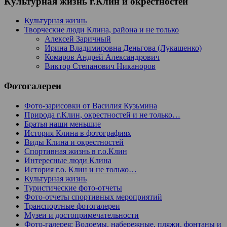
Культурная жизнь г.Клин и окрестностей
Культурная жизнь
Творческие люди Клина, района и не только
Алексей Заричный
Ирина Владимировна Деньгова (Лукашенко)
Комаров Андрей Александрович
Виктор Степанович Никаноров
Фотогалереи
Фото-зарисовки от Василия Кузьмина
Природа г.Клин, окрестностей и не только…
Братья наши меньшие
История Клина в фотографиях
Виды Клина и окрестностей
Спортивная жизнь в г.о.Клин
Интересные люди Клина
История г.о. Клин и не только…
Культурная жизнь
Туристические фото-отчеты
Фото-отчеты спортивных мероприятий
Транспортные фотогалереи
Музеи и достопримечательности
Фото-галерея: Водоемы, набережные, пляжи, фонтаны и