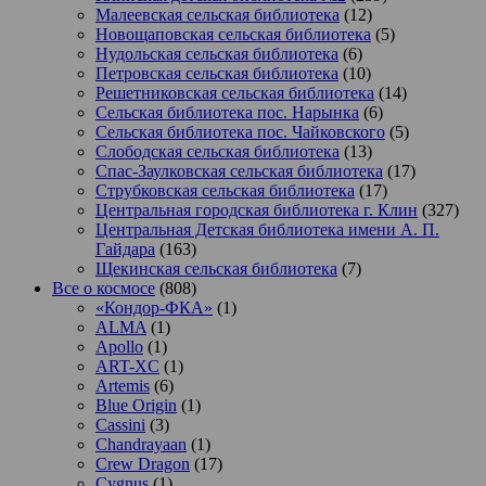
Малеевская сельская библиотека
(12)
Новощаповская сельская библиотека
(5)
Нудольская сельская библиотека
(6)
Петровская сельская библиотека
(10)
Решетниковская сельская библиотека
(14)
Сельская библиотека пос. Нарынка
(6)
Сельская библиотека пос. Чайковского
(5)
Слободская сельская библиотека
(13)
Спас-Заулковская сельская библиотека
(17)
Струбковская сельская библиотека
(17)
Центральная городская библиотека г. Клин
(327)
Центральная Детская библиотека имени А. П.
Гайдара
(163)
Щекинская сельская библиотека
(7)
Все о космосе
(808)
«Кондор-ФКА»
(1)
ALMA
(1)
Apollo
(1)
ART-XC
(1)
Artemis
(6)
Blue Origin
(1)
Cassini
(3)
Chandrayaan
(1)
Crew Dragon
(17)
Cygnus
(1)