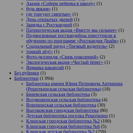
Акция «Собери ребенка в школу»
(1)
будь ярким»
(1)
где торгуют смертью»
(1)
День открытых дверей
(1)
Зарядка с Росгвардией
(1)
Патриотическая акция «Вместе мы сильнее»
(1)
Подмосковные росгвардейцы приступили к
обучению по программе «Росгвардия Драйв»
(1)
Социальный раунд «Трезвый водитель»
(2)
тонкий лёд!»
(1)
Фото-челлендж «Связь поколений»
(2)
Экологическая акция «Чистый берег»
(1)
Ярмарка вакансий
(1)
Без рубрики
(1)
Библиотеки
(1 094)
Библиотека имени Юрия Петровича Артюхина
(Решоткинская сельская библиотека)
(18)
Биревская сельская библиотека
(3)
Воздвиженская сельская библиотека
(4)
Воронинская сельская библиотека
(30)
Высоковская городская библиотека
(80)
Детская библиотека поселка Решоткино
(1)
Клинская городская библиотека №2
(100)
Клинская городская библиотека №6
(5)
Клинская детская библиотека №2
(259)