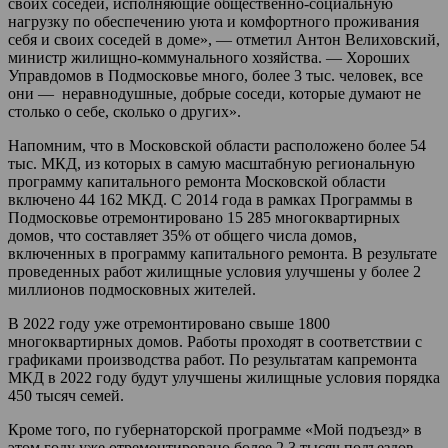
своих соседей, исполняющие общественно-социальную
нагрузку по обеспечению уюта и комфортного проживания
себя и своих соседей в доме», — отметил Антон Велиховский,
министр жилищно-коммунального хозяйства. — Хороших
Управдомов в Подмосковье много, более 3 тыс. человек, все
они — неравнодушные, добрые соседи, которые думают не
столько о себе, сколько о других».
Напомним, что в Московской области расположено более 54
тыс. МКД, из которых в самую масштабную региональную
программу капитального ремонта Московской области
включено 44 162 МКД. С 2014 года в рамках Программы в
Подмосковье отремонтировано 15 285 многоквартирных
домов, что составляет 35% от общего числа домов,
включенных в программу капитального ремонта. В результате
проведенных работ жилищные условия улучшены у более 2
миллионов подмосковных жителей.
В 2022 году уже отремонтировано свыше 1800
многоквартирных домов. Работы проходят в соответствии с
графиками производства работ. По результатам капремонта
МКД в 2022 году будут улучшены жилищные условия порядка
450 тысяч семей.
Кроме того, по губернаторской программе «Мой подъезд» в
этом году уже отремонтировано более 2,3 тысяч подъездов.