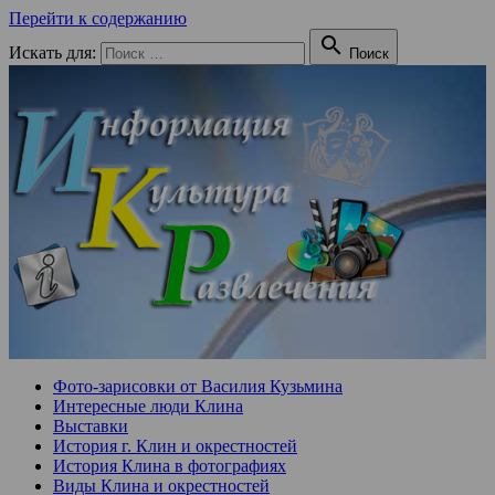
Перейти к содержанию

Искать для:
Поиск
Фото-зарисовки от Василия Кузьмина
Интересные люди Клина
Выставки
История г. Клин и окрестностей
История Клина в фотографиях
Виды Клина и окрестностей