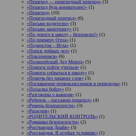
«Пешеход — пешеходный переход»
(3)
«Пешеход будь внимателен!»
(1)
«Пешеход»
(10)
«Пешеходный переход»
(6)
«Письмо водителю»
(3)
«Письмо защитнику»
(1)
«По дороге в школу – безопасно!»
(1)
«По примеру Отца»
(1)
«Подросток ‒ Игла»
(1)
«Поиск добрых дел»
(1)
«Поклонимся»
(6)
«Полицейский Дед Мороз»
(5)
«Помоги пойти учиться»
(1)
«Помоги собраться в школу»
(1)
«Помочь без лишних слов»
(3)
«Посвящение первоклассников в пешеходы»
(1)
«Посылка бойцу»
(1)
«Разговоры о важном»
(1)
«Ребенок – пассажир пешеход»
(4)
«Ремень безопасности»
(3)
«Рецидив»
(1)
«РОДИТЕЛЬСКИЙ КОНТРОЛЬ»
(1)
«Ромашка безопасности»
(2)
«Росгвардия Драйв»
(3)
«Росгвардия. В особых условиях»
(1)