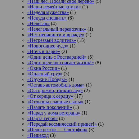
«Наш лес. Посади свое дерево»
(5)
«Наши семейные книги»
(1)
«Неделя мужества»
(1)
«Некуда спешить»
(6)
«Нелегал»
(4)
«Нелегальный перевозчик»
(1)
«Нет ненависти и вражде»
(2)
«Нетрезвый водитель»
(15)
«Новогоднее чудо»
(1)
«Ночь в парке»
(2)
«Один день с Росгвардией»
(5)
«Один щелчок спасает жизнь!»
(8)
«Окна России»
(1)
«Опасный груз»
(3)
«Оружие Победы»
(1)
«Оставь автомобиль дома»
(1)
«Осторожно, тонкий лед»
(2)
«От сердца к сердцу»
(17)
«Отчизны славные сыны»
(1)
«Память поколений»
(1)
«Парад у дома ветерана»
(1)
«Парта героя»
(4)
«Передай космический привет!»
(1)
«Перекресток — Светофор»
(3)
«Пешеход
(3)