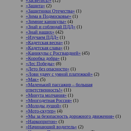
«Засветись!»
(12)
«Защита»
(2)
«Защитники Отечества»
(1)
«Зима в Подмосковье»
(1)
«Зимние каникулы»
(4)
«Знай и соблюдай ПДД»
(1)
«Знай наших»
(42)
«Изучаем ПДД»
(1)
«Кадетская весна»
(1)
«Кадетская слава»
(1)
«Каникулы с Росгвардией»
(45)
«Коробка добра»
(1)
«Лес Победы»
(8)
«Лето без опасности»
(1)
«Лови удачу с умной платежкой»
(2)
«Мак»
(5)
«Маленький пассажир – большая
ответственность!»
(11)
«Минута молчания»
(1)
«Многодетная Россия»
(1)
«Молоды душой»
(1)
«Мото-скутер»
(4)
«Мы за безопасность дорожного движения»
(1)
«Наркопритон»
(3)
«Начинающий водитель»
(2)