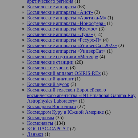
арктического региона
(1)
Космические аппараты
(68)
Космические аппараты «Аист»
(2)
Космические аппараты «Арктика-М»
(1)
Космические аппараты «Ионосфера»
(1)
Космические аппараты «Космос»
(3)
Космические аппараты «Луна»
(14)
Космические аппараты «Ресурс-П»
(4)
Космические аппараты «УниверСат-2023»
(2)
Космические аппараты «УниверСат»
(1)
Космические спутники «Метеор»
(4)
Космические станции
(20)
Космические уроки
(8)
Космический аппарат OSIRIS-REx
(1)
Космический диктант
(1)
Космический мусор
(3)
Космический телескоп Европейского
космического агентства «INTErnational Gamma-Ray
Astrophysics Laboratory»
(1)
Космодром Восточный
(27)
Космодром Куру в Южной Америке
(1)
Космодромы
(35)
Космонавты
(134)
КОСПАС-САРСАТ
(2)
Ланьюэ
(1)