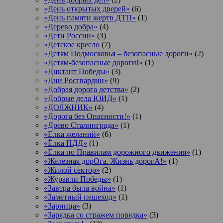
«День открытых дверей»
(6)
«День памяти жертв ДТП»
(1)
«Дерево добра»
(4)
«Дети России»
(3)
«Детское кресло
(7)
«Детям Подмосковья – безопасные дороги»
(2)
«Детям-безопасные дороги!»
(1)
«Диктант Победы»
(3)
«Дни Росгвардии»
(9)
«Добрая дорога детства»
(2)
«Добрые дела ЮИД»
(1)
«ДОЛЖНИК»
(4)
«Дорога без Опасности!»
(1)
«Древо Сталинграда»
(1)
«Елка желаний»
(6)
«Ёлка ПДД»
(1)
«Елка по Правилам дорожного движения»
(1)
«Железная дорОга. Жизнь дорогА!»
(1)
«Жилой сектор»
(2)
«Журавли Победы»
(1)
«Завтра была война»
(1)
«Заметный пешеход»
(1)
«Зарница»
(3)
«Зарядка со стражем порядка»
(3)