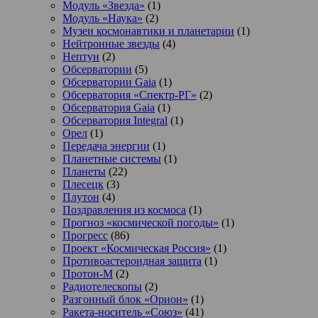
Модуль «Звезда»
(1)
Модуль «Наука»
(2)
Музеи космонавтики и планетарии
(1)
Нейтронные звезды
(4)
Нептун
(2)
Обсерватории
(5)
Обсерватории Gaia
(1)
Обсерватория «Спектр-РГ»
(2)
Обсерватория Gaia
(1)
Обсерватория Integral
(1)
Орел
(1)
Передача энергии
(1)
Планетные системы
(1)
Планеты
(22)
Плесецк
(3)
Плутон
(4)
Поздравления из космоса
(1)
Прогноз «космической погоды»
(1)
Прогресс
(86)
Проект «Космическая Россия»
(1)
Противоастероидная защита
(1)
Протон-М
(2)
Радиотелескопы
(2)
Разгонный блок «Орион»
(1)
Ракета-носитель «Союз»
(41)