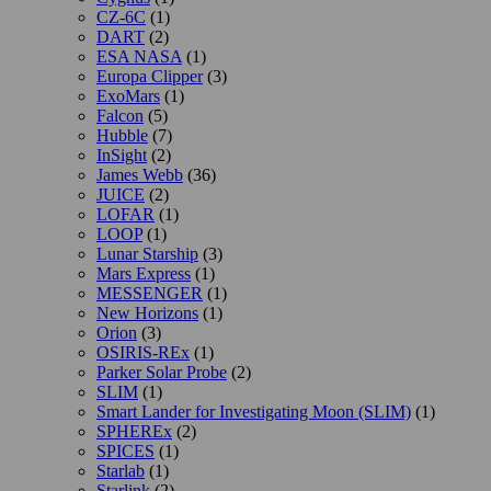
CZ-6C
(1)
DART
(2)
ESA NASA
(1)
Europa Clipper
(3)
ExoMars
(1)
Falcon
(5)
Hubble
(7)
InSight
(2)
James Webb
(36)
JUICE
(2)
LOFAR
(1)
LOOP
(1)
Lunar Starship
(3)
Mars Express
(1)
MESSENGER
(1)
New Horizons
(1)
Orion
(3)
OSIRIS-REx
(1)
Parker Solar Probe
(2)
SLIM
(1)
Smart Lander for Investigating Moon (SLIM)
(1)
SPHEREx
(2)
SPICES
(1)
Starlab
(1)
Starlink
(2)