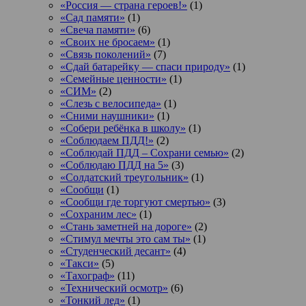
«Россия — страна героев!»
(1)
«Сад памяти»
(1)
«Свеча памяти»
(6)
«Своих не бросаем»
(1)
«Связь поколений»
(7)
«Сдай батарейку — спаси природу»
(1)
«Семейные ценности»
(1)
«СИМ»
(2)
«Слезь с велосипеда»
(1)
«Сними наушники»
(1)
«Собери ребёнка в школу»
(1)
«Соблюдаем ПДД!»
(2)
«Соблюдай ПДД – Сохрани семью»
(2)
«Соблюдаю ПДД на 5»
(3)
«Солдатский треугольник»
(1)
«Сообщи
(1)
«Сообщи где торгуют смертью»
(3)
«Сохраним лес»
(1)
«Стань заметней на дороге»
(2)
«Стимул мечты это сам ты»
(1)
«Студенческий десант»
(4)
«Такси»
(5)
«Тахограф»
(11)
«Технический осмотр»
(6)
«Тонкий лед»
(1)