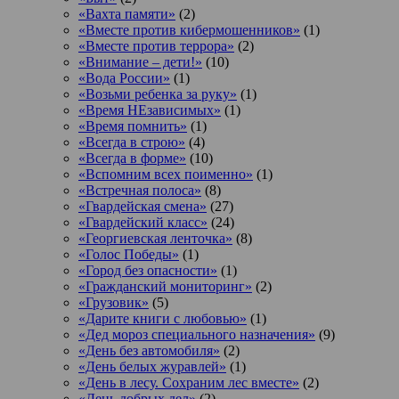
«Вахта памяти»
(2)
«Вместе против кибермошенников»
(1)
«Вместе против террора»
(2)
«Внимание – дети!»
(10)
«Вода России»
(1)
«Возьми ребенка за руку»
(1)
«Время НЕзависимых»
(1)
«Время помнить»
(1)
«Всегда в строю»
(4)
«Всегда в форме»
(10)
«Вспомним всех поименно»
(1)
«Встречная полоса»
(8)
«Гвардейская смена»
(27)
«Гвардейский класс»
(24)
«Георгиевская ленточка»
(8)
«Голос Победы»
(1)
«Город без опасности»
(1)
«Гражданский мониторинг»
(2)
«Грузовик»
(5)
«Дарите книги с любовью»
(1)
«Дед мороз специального назначения»
(9)
«День без автомобиля»
(2)
«День белых журавлей»
(1)
«День в лесу. Сохраним лес вместе»
(2)
«День добрых дел»
(2)