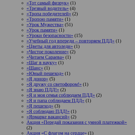
«Тот самый физрук»
(1)
«Трезвый водитель»
(4)
«Тропа победителей»
(2)
«Тропою памяти»
(1)
«Урок Мужества»
(51)
«Урок памяти»
(1)
«Уроки безопасности»
(15)
«Учебный год впереди – повторяем ПДД»
(1)
«Цветы для автоледи»
(1)
«Чистое поколение»
(2)
«Читаем Сараева»
(1)
«Шаг в науку»
(1)
«Шанс»
(1)
«Юный пешеход»
(1)
«Я донор»
(5)
«Я дружу со светофором!»
(1)
«Я знаю ПДД!»
(2)
«Я и моя семья соблюдаем ПДД»
(2)
«Я и папа соблюдаем ПДД»
(1)
«Я пешеход»
(3)
«Я соблюдаю ПДД!»
(1)
«Ярмарке вакансий»
(2)
Акция «Передай показания с умной платежкой»
(2)
Акция «С флагом на сердце»
(1)