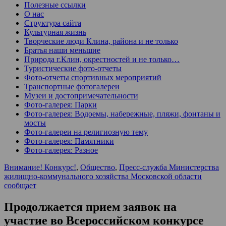
Полезные ссылки
О нас
Структура сайта
Культурная жизнь
Творческие люди Клина, района и не только
Братья наши меньшие
Природа г.Клин, окрестностей и не только…
Туристические фото-отчеты
Фото-отчеты спортивных мероприятий
Транспортные фотогалереи
Музеи и достопримечательности
Фото-галерея: Парки
Фото-галерея: Водоемы, набережные, пляжи, фонтаны и
мосты
Фото-галереи на религиозную тему
Фото-галерея: Памятники
Фото-галерея: Разное
Внимание! Конкурс!
,
Общество
,
Пресс-служба Министерства
жилищно-коммунального хозяйства Московской области
сообщает
Продолжается прием заявок на
участие во Всероссийском конкурсе