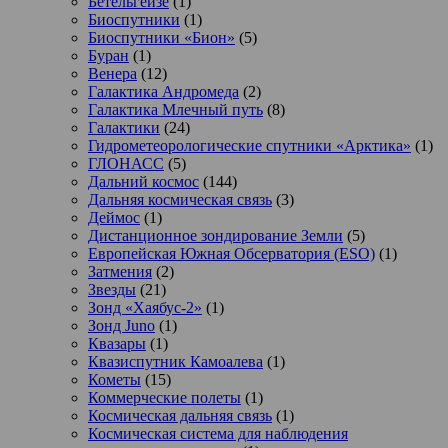
Бетельгейзе
(1)
Биоспутники
(1)
Биоспутники «Бион»
(5)
Буран
(1)
Венера
(12)
Галактика Андромеда
(2)
Галактика Млечный путь
(8)
Галактики
(24)
Гидрометеорологические спутники «Арктика»
(1)
ГЛОНАСС
(5)
Дальний космос
(144)
Дальняя космическая связь
(3)
Деймос
(1)
Дистанционное зондирование Земли
(5)
Европейская Южная Обсерватория (ESO)
(1)
Затмения
(2)
Звезды
(21)
Зонд «Хаябус-2»
(1)
Зонд Juno
(1)
Квазары
(1)
Квазиспутник Камоалева
(1)
Кометы
(15)
Коммерческие полеты
(1)
Космическая дальняя связь
(1)
Космическая система для наблюдения