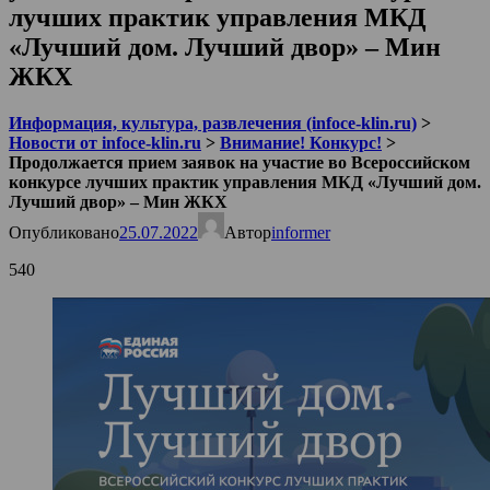
лучших практик управления МКД
«Лучший дом. Лучший двор» – Мин
ЖКХ
Информация, культура, развлечения (infoce-klin.ru)
>
Новости от infoce-klin.ru
>
Внимание! Конкурс!
>
Продолжается прием заявок на участие во Всероссийском
конкурсе лучших практик управления МКД «Лучший дом.
Лучший двор» – Мин ЖКХ
Опубликовано
25.07.2022
Автор
informer
540