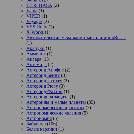
TESS НАСА
(2)
Varda
(1)
VIPER
(1)
Voyager
(2)
VSS Unity
(1)
X-Works
(1)
Автоматические межпланетные станции «Вега»
(1)
Акацуки
(1)
Аммонит
(1)
Ангара
(13)
Артемида
(2)
Астероид Апофис
(2)
Астероид Бенну
(3)
Астероид Психея
(2)
Астероид Рюгу
(3)
Астероид Фаэтон
(1)
Астероидная защита
(1)
Астероиды и малые планеты
(35)
Астрономические прогнозы
(7)
Астрономические явления
(5)
Астрономия
(5)
Байконур
(106)
Белые карлики
(1)