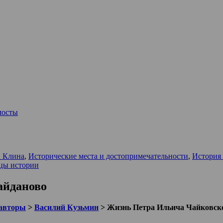
мосты
 Клина
,
Исторические места и достопримечательности
,
История 
цы истории
айданово
авторы
>
Василий Кузьмин
>
Жизнь Петра Ильича Чайковск