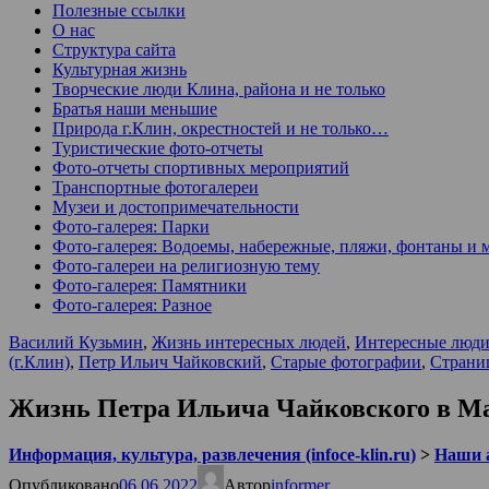
Полезные ссылки
О нас
Структура сайта
Культурная жизнь
Творческие люди Клина, района и не только
Братья наши меньшие
Природа г.Клин, окрестностей и не только…
Туристические фото-отчеты
Фото-отчеты спортивных мероприятий
Транспортные фотогалереи
Музеи и достопримечательности
Фото-галерея: Парки
Фото-галерея: Водоемы, набережные, пляжи, фонтаны и 
Фото-галереи на религиозную тему
Фото-галерея: Памятники
Фото-галерея: Разное
Василий Кузьмин
,
Жизнь интересных людей
,
Интересные люди
(г.Клин)
,
Петр Ильич Чайковский
,
Старые фотографии
,
Страни
Жизнь Петра Ильича Чайковского в М
Информация, культура, развлечения (infoce-klin.ru)
>
Наши 
Опубликовано
06.06.2022
Автор
informer