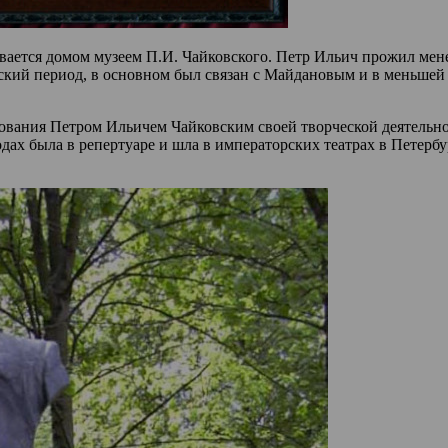
вается домом музеем П.И. Чайковского. Петр Ильич прожил менее
ский период, в основном был связан с Майдановым и в меньшей
ования Петром Ильичем Чайковским своей творческой деятельнос
одах была в репертуаре и шла в императорских театрах в Петерб