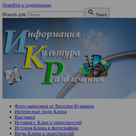
Перейти к содержанию

Искать для:
Поиск
Фото-зарисовки от Василия Кузьмина
Интересные люди Клина
Выставки
История г. Клин и окрестностей
История Клина в фотографиях
Виды Клина и окрестностей