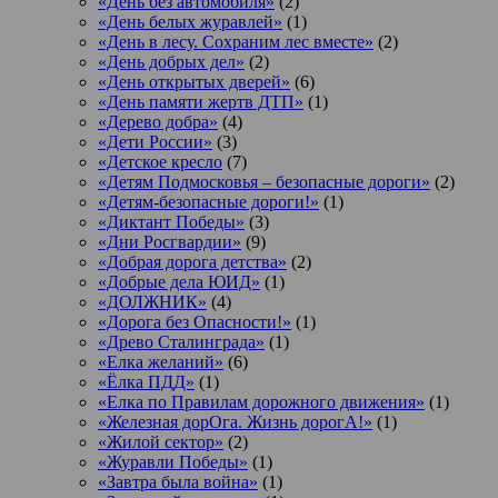
«День без автомобиля»
(2)
«День белых журавлей»
(1)
«День в лесу. Сохраним лес вместе»
(2)
«День добрых дел»
(2)
«День открытых дверей»
(6)
«День памяти жертв ДТП»
(1)
«Дерево добра»
(4)
«Дети России»
(3)
«Детское кресло
(7)
«Детям Подмосковья – безопасные дороги»
(2)
«Детям-безопасные дороги!»
(1)
«Диктант Победы»
(3)
«Дни Росгвардии»
(9)
«Добрая дорога детства»
(2)
«Добрые дела ЮИД»
(1)
«ДОЛЖНИК»
(4)
«Дорога без Опасности!»
(1)
«Древо Сталинграда»
(1)
«Елка желаний»
(6)
«Ёлка ПДД»
(1)
«Елка по Правилам дорожного движения»
(1)
«Железная дорОга. Жизнь дорогА!»
(1)
«Жилой сектор»
(2)
«Журавли Победы»
(1)
«Завтра была война»
(1)