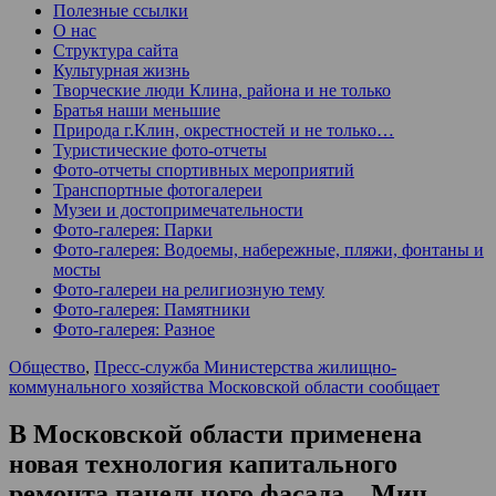
Полезные ссылки
О нас
Структура сайта
Культурная жизнь
Творческие люди Клина, района и не только
Братья наши меньшие
Природа г.Клин, окрестностей и не только…
Туристические фото-отчеты
Фото-отчеты спортивных мероприятий
Транспортные фотогалереи
Музеи и достопримечательности
Фото-галерея: Парки
Фото-галерея: Водоемы, набережные, пляжи, фонтаны и
мосты
Фото-галереи на религиозную тему
Фото-галерея: Памятники
Фото-галерея: Разное
Общество
,
Пресс-служба Министерства жилищно-
коммунального хозяйства Московской области сообщает
В Московской области применена
новая технология капитального
ремонта панельного фасада – Мин