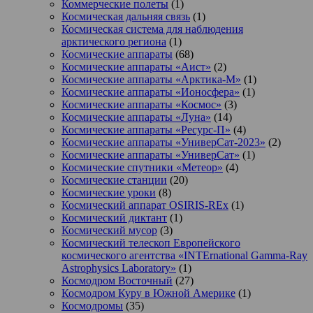
Коммерческие полеты
(1)
Космическая дальняя связь
(1)
Космическая система для наблюдения
арктического региона
(1)
Космические аппараты
(68)
Космические аппараты «Аист»
(2)
Космические аппараты «Арктика-М»
(1)
Космические аппараты «Ионосфера»
(1)
Космические аппараты «Космос»
(3)
Космические аппараты «Луна»
(14)
Космические аппараты «Ресурс-П»
(4)
Космические аппараты «УниверСат-2023»
(2)
Космические аппараты «УниверСат»
(1)
Космические спутники «Метеор»
(4)
Космические станции
(20)
Космические уроки
(8)
Космический аппарат OSIRIS-REx
(1)
Космический диктант
(1)
Космический мусор
(3)
Космический телескоп Европейского
космического агентства «INTErnational Gamma-Ray
Astrophysics Laboratory»
(1)
Космодром Восточный
(27)
Космодром Куру в Южной Америке
(1)
Космодромы
(35)