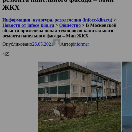
ЖКХ
Информация, культура, развлечения (infoce-klin.ru)
>
Новости от infoce-klin.ru
>
Общество
>
В Московской
области применена новая технология капитального
ремонта панельного фасада – Мин ЖКХ
Опубликовано
26.05.2021
Автор
informer
465