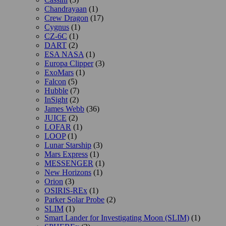
Chandrayaan
(1)
Crew Dragon
(17)
Cygnus
(1)
CZ-6C
(1)
DART
(2)
ESA NASA
(1)
Europa Clipper
(3)
ExoMars
(1)
Falcon
(5)
Hubble
(7)
InSight
(2)
James Webb
(36)
JUICE
(2)
LOFAR
(1)
LOOP
(1)
Lunar Starship
(3)
Mars Express
(1)
MESSENGER
(1)
New Horizons
(1)
Orion
(3)
OSIRIS-REx
(1)
Parker Solar Probe
(2)
SLIM
(1)
Smart Lander for Investigating Moon (SLIM)
(1)