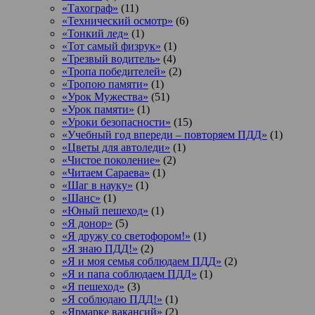
«Тахограф»
(11)
«Технический осмотр»
(6)
«Тонкий лед»
(1)
«Тот самый физрук»
(1)
«Трезвый водитель»
(4)
«Тропа победителей»
(2)
«Тропою памяти»
(1)
«Урок Мужества»
(51)
«Урок памяти»
(1)
«Уроки безопасности»
(15)
«Учебный год впереди – повторяем ПДД»
(1)
«Цветы для автоледи»
(1)
«Чистое поколение»
(2)
«Читаем Сараева»
(1)
«Шаг в науку»
(1)
«Шанс»
(1)
«Юный пешеход»
(1)
«Я донор»
(5)
«Я дружу со светофором!»
(1)
«Я знаю ПДД!»
(2)
«Я и моя семья соблюдаем ПДД»
(2)
«Я и папа соблюдаем ПДД»
(1)
«Я пешеход»
(3)
«Я соблюдаю ПДД!»
(1)
«Ярмарке вакансий»
(2)