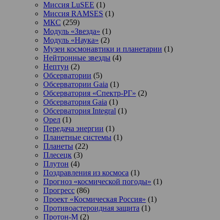
Миссия LuSEE
(1)
Миссия RAMSES
(1)
МКС
(259)
Модуль «Звезда»
(1)
Модуль «Наука»
(2)
Музеи космонавтики и планетарии
(1)
Нейтронные звезды
(4)
Нептун
(2)
Обсерватории
(5)
Обсерватории Gaia
(1)
Обсерватория «Спектр-РГ»
(2)
Обсерватория Gaia
(1)
Обсерватория Integral
(1)
Орел
(1)
Передача энергии
(1)
Планетные системы
(1)
Планеты
(22)
Плесецк
(3)
Плутон
(4)
Поздравления из космоса
(1)
Прогноз «космической погоды»
(1)
Прогресс
(86)
Проект «Космическая Россия»
(1)
Противоастероидная защита
(1)
Протон-М
(2)