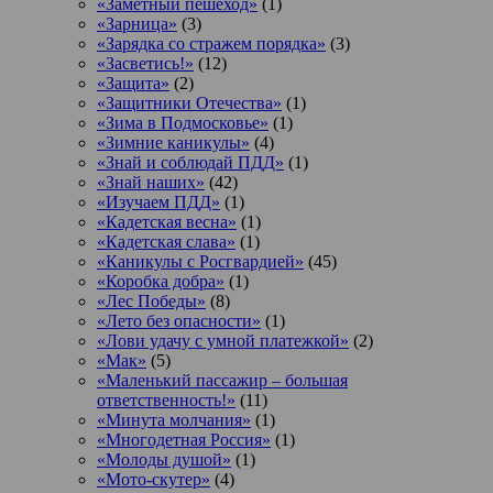
«Заметный пешеход»
(1)
«Зарница»
(3)
«Зарядка со стражем порядка»
(3)
«Засветись!»
(12)
«Защита»
(2)
«Защитники Отечества»
(1)
«Зима в Подмосковье»
(1)
«Зимние каникулы»
(4)
«Знай и соблюдай ПДД»
(1)
«Знай наших»
(42)
«Изучаем ПДД»
(1)
«Кадетская весна»
(1)
«Кадетская слава»
(1)
«Каникулы с Росгвардией»
(45)
«Коробка добра»
(1)
«Лес Победы»
(8)
«Лето без опасности»
(1)
«Лови удачу с умной платежкой»
(2)
«Мак»
(5)
«Маленький пассажир – большая
ответственность!»
(11)
«Минута молчания»
(1)
«Многодетная Россия»
(1)
«Молоды душой»
(1)
«Мото-скутер»
(4)