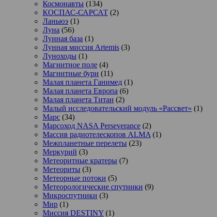
Космонавты
(134)
КОСПАС-САРСАТ
(2)
Ланьюэ
(1)
Луна
(56)
Лунная база
(1)
Лунная миссия Artemis
(3)
Луноходы
(1)
Магнитное поле
(4)
Магнитные бури
(11)
Малая планета Ганимед
(1)
Малая планета Европа
(6)
Малая планета Титан
(2)
Малый исследовательский модуль «Рассвет»
(1)
Марс
(34)
Марсоход NASA Perseverance
(2)
Массив радиотелескопов ALMA
(1)
Межпланетные перелеты
(23)
Меркурий
(3)
Метеоритные кратеры
(7)
Метеориты
(3)
Метеорные потоки
(5)
Метеорологические спутники
(9)
Микроспутники
(3)
Мир
(1)
Миссия DESTINY
(1)