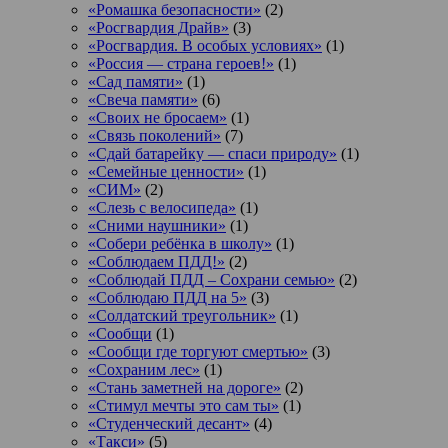
«Ромашка безопасности»
(2)
«Росгвардия Драйв»
(3)
«Росгвардия. В особых условиях»
(1)
«Россия — страна героев!»
(1)
«Сад памяти»
(1)
«Свеча памяти»
(6)
«Своих не бросаем»
(1)
«Связь поколений»
(7)
«Сдай батарейку — спаси природу»
(1)
«Семейные ценности»
(1)
«СИМ»
(2)
«Слезь с велосипеда»
(1)
«Сними наушники»
(1)
«Собери ребёнка в школу»
(1)
«Соблюдаем ПДД!»
(2)
«Соблюдай ПДД – Сохрани семью»
(2)
«Соблюдаю ПДД на 5»
(3)
«Солдатский треугольник»
(1)
«Сообщи
(1)
«Сообщи где торгуют смертью»
(3)
«Сохраним лес»
(1)
«Стань заметней на дороге»
(2)
«Стимул мечты это сам ты»
(1)
«Студенческий десант»
(4)
«Такси»
(5)