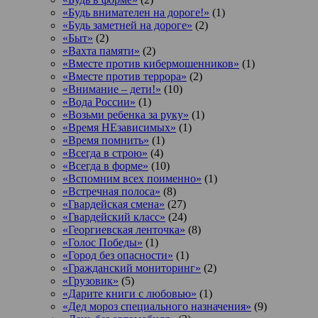
«Будь внимателен на дороге!»
(1)
«Будь заметней на дороге»
(2)
«Быт»
(2)
«Вахта памяти»
(2)
«Вместе против кибермошенников»
(1)
«Вместе против террора»
(2)
«Внимание – дети!»
(10)
«Вода России»
(1)
«Возьми ребенка за руку»
(1)
«Время НЕзависимых»
(1)
«Время помнить»
(1)
«Всегда в строю»
(4)
«Всегда в форме»
(10)
«Вспомним всех поименно»
(1)
«Встречная полоса»
(8)
«Гвардейская смена»
(27)
«Гвардейский класс»
(24)
«Георгиевская ленточка»
(8)
«Голос Победы»
(1)
«Город без опасности»
(1)
«Гражданский мониторинг»
(2)
«Грузовик»
(5)
«Дарите книги с любовью»
(1)
«Дед мороз специального назначения»
(9)