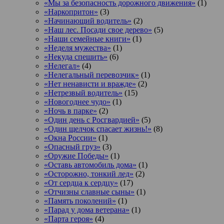
«Мы за безопасность дорожного движения»
(1)
«Наркопритон»
(3)
«Начинающий водитель»
(2)
«Наш лес. Посади свое дерево»
(5)
«Наши семейные книги»
(1)
«Неделя мужества»
(1)
«Некуда спешить»
(6)
«Нелегал»
(4)
«Нелегальный перевозчик»
(1)
«Нет ненависти и вражде»
(2)
«Нетрезвый водитель»
(15)
«Новогоднее чудо»
(1)
«Ночь в парке»
(2)
«Один день с Росгвардией»
(5)
«Один щелчок спасает жизнь!»
(8)
«Окна России»
(1)
«Опасный груз»
(3)
«Оружие Победы»
(1)
«Оставь автомобиль дома»
(1)
«Осторожно, тонкий лед»
(2)
«От сердца к сердцу»
(17)
«Отчизны славные сыны»
(1)
«Память поколений»
(1)
«Парад у дома ветерана»
(1)
«Парта героя»
(4)