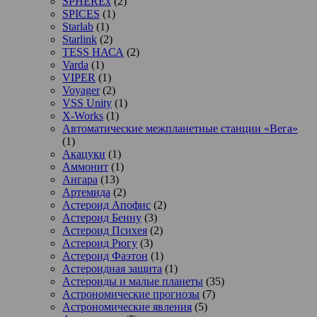
SPHEREx
(2)
SPICES
(1)
Starlab
(1)
Starlink
(2)
TESS НАСА
(2)
Varda
(1)
VIPER
(1)
Voyager
(2)
VSS Unity
(1)
X-Works
(1)
Автоматические межпланетные станции «Вега»
(1)
Акацуки
(1)
Аммонит
(1)
Ангара
(13)
Артемида
(2)
Астероид Апофис
(2)
Астероид Бенну
(3)
Астероид Психея
(2)
Астероид Рюгу
(3)
Астероид Фаэтон
(1)
Астероидная защита
(1)
Астероиды и малые планеты
(35)
Астрономические прогнозы
(7)
Астрономические явления
(5)