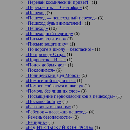
«Передай космический привет!»
(1)
«Перекресток — Светофор»
(3)
«Пешеход
(3)
«Пешеход — пешеходный переход»
(3)
«Пешеход будь внимателен!»
(1)
«Пешеход»
(10)
«Пешеходный переход»
(6)
«Письмо водителю»
(3)
«Письмо защитнику»
(1)
«По дороге в школу – безопасно!»
(1)
«По примеру Отца»
(1)
«Подросток ‒ Игла»
(1)
«Поиск добрых дел»
(1)
«Поклонимся»
(6)
«Полицейский Дед Мороз»
(5)
«Помоги пойти учиться»
(1)
«Помоги собраться в школу»
(1)
«Помочь без лишних слов»
(3)
«Посвящение первоклассников в пешеходы»
(1)
«Посылка бойцу»
(1)
«Разговоры о важном»
(1)
«Ребенок – пассажир пешеход»
(4)
«Ремень безопасности»
(3)
«Рецидив»
(1)
«РОДИТЕЛЬСКИЙ КОНТРОЛЬ»
(1)