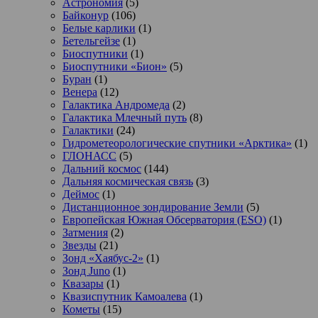
Астрономия
(5)
Байконур
(106)
Белые карлики
(1)
Бетельгейзе
(1)
Биоспутники
(1)
Биоспутники «Бион»
(5)
Буран
(1)
Венера
(12)
Галактика Андромеда
(2)
Галактика Млечный путь
(8)
Галактики
(24)
Гидрометеорологические спутники «Арктика»
(1)
ГЛОНАСС
(5)
Дальний космос
(144)
Дальняя космическая связь
(3)
Деймос
(1)
Дистанционное зондирование Земли
(5)
Европейская Южная Обсерватория (ESO)
(1)
Затмения
(2)
Звезды
(21)
Зонд «Хаябус-2»
(1)
Зонд Juno
(1)
Квазары
(1)
Квазиспутник Камоалева
(1)
Кометы
(15)