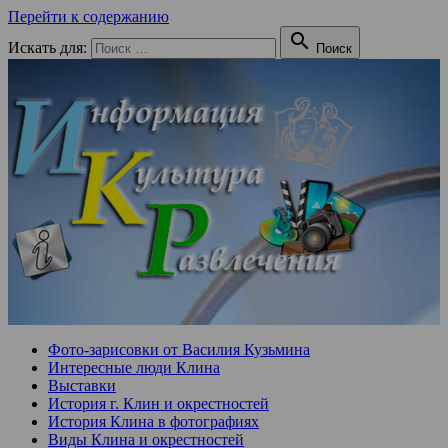
Перейти к содержанию

Искать для:
Поиск
Фото-зарисовки от Василия Кузьмина
Интересные люди Клина
Выставки
История г. Клин и окрестностей
История Клина в фотографиях
Виды Клина и окрестностей