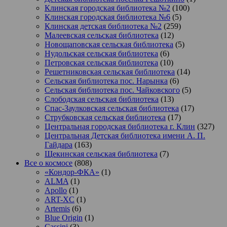
Клинская городская библиотека №2
(100)
Клинская городская библиотека №6
(5)
Клинская детская библиотека №2
(259)
Малеевская сельская библиотека
(12)
Новощаповская сельская библиотека
(5)
Нудольская сельская библиотека
(6)
Петровская сельская библиотека
(10)
Решетниковская сельская библиотека
(14)
Сельская библиотека пос. Нарынка
(6)
Сельская библиотека пос. Чайковского
(5)
Слободская сельская библиотека
(13)
Спас-Заулковская сельская библиотека
(17)
Струбковская сельская библиотека
(17)
Центральная городская библиотека г. Клин
(327)
Центральная Детская библиотека имени А. П.
Гайдара
(163)
Щекинская сельская библиотека
(7)
Все о космосе
(808)
«Кондор-ФКА»
(1)
ALMA
(1)
Apollo
(1)
ART-XC
(1)
Artemis
(6)
Blue Origin
(1)
Cassini
(3)