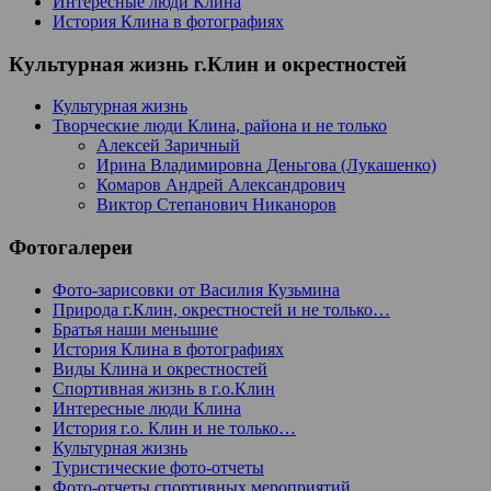
Интересные люди Клина
История Клина в фотографиях
Культурная жизнь г.Клин и окрестностей
Культурная жизнь
Творческие люди Клина, района и не только
Алексей Заричный
Ирина Владимировна Деньгова (Лукашенко)
Комаров Андрей Александрович
Виктор Степанович Никаноров
Фотогалереи
Фото-зарисовки от Василия Кузьмина
Природа г.Клин, окрестностей и не только…
Братья наши меньшие
История Клина в фотографиях
Виды Клина и окрестностей
Спортивная жизнь в г.о.Клин
Интересные люди Клина
История г.о. Клин и не только…
Культурная жизнь
Туристические фото-отчеты
Фото-отчеты спортивных мероприятий