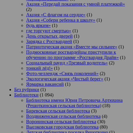
Акция «Передай показания с умной платежкой»
(2)
Акция «С флагом на сердце»
(1)
Акция «Собери ребенка в школу»
(1)
будь ярким»
(1)
где торгуют смертью»
(1)
День открытых дверей
(1)
Зарядка с Росгвардией
(1)
Патриотическая акция «Вместе мы сильнее»
(1)
Подмосковные росгвардейцы приступили к
обучению по программе «Росгвардия Драйв»
(1)
Социальный раунд «Трезвый водитель»
(2)
тонкий лёд!»
(1)
Фото-челлендж «Связь поколений»
(2)
Экологическая акция «Чистый берег»
(1)
Ярмарка вакансий
(1)
Без рубрики
(1)
Библиотеки
(1 094)
Библиотека имени Юрия Петровича Артюхина
(Решоткинская сельская библиотека)
(18)
Биревская сельская библиотека
(3)
Воздвиженская сельская библиотека
(4)
Воронинская сельская библиотека
(30)
Высоковская городская библиотека
(80)
Детская библиотека поселка Решоткино
(1)