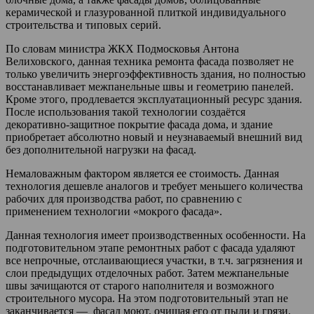
керамической и глазурованной плиткой индивидуального
строительства и типовых серий.
По словам министра ЖКХ Подмосковья Антона
Велиховского, данная техника ремонта фасада позволяет не
только увеличить энергоэффективность здания, но полностью
восстанавливает межпанельные швы и геометрию панелей.
Кроме этого, продлевается эксплуатационный ресурс здания.
После использования такой технологии создаётся
декоративно-защитное покрытие фасада дома, и здание
приобретает абсолютно новый и неузнаваемый внешний вид
без дополнительной нагрузки на фасад.
Немаловажным фактором является ее стоимость. Данная
технология дешевле аналогов и требует меньшего количества
рабочих для производства работ, по сравнению с
применением технологии «мокрого фасада».
Данная технология имеет производственных особенности. На
подготовительном этапе ремонтных работ с фасада удаляют
все непрочные, отслаивающиеся участки, в т.ч. загрязнения и
слои предыдущих отделочных работ. Затем межпанельные
швы зачищаются от старого наполнителя и возможного
строительного мусора. На этом подготовительный этап не
заканчивается — фасад моют, очищая его от пыли и грязи.