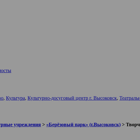
мосты
во
,
Культура
,
Культурно-досуговый центр г. Высоковск
,
Театраль
урные учреждения
>
«Берёзовый парк» (г.Высоковск)
>
Творч