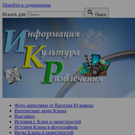
Перейти к содержанию

Искать для:
Поиск
Фото-зарисовки от Василия Кузьмина
Интересные люди Клина
Выставки
История г. Клин и окрестностей
История Клина в фотографиях
Виды Клина и окрестностей