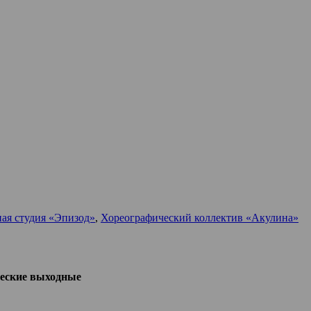
ная студия «Эпизод»
,
Хореографический коллектив «Акулина»
еские выходные