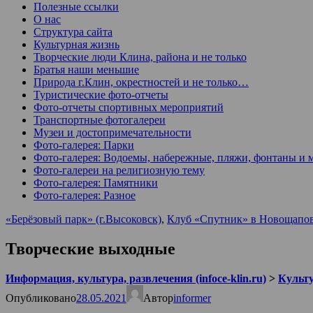
Полезные ссылки
О нас
Структура сайта
Культурная жизнь
Творческие люди Клина, района и не только
Братья наши меньшие
Природа г.Клин, окрестностей и не только…
Туристические фото-отчеты
Фото-отчеты спортивных мероприятий
Транспортные фотогалереи
Музеи и достопримечательности
Фото-галерея: Парки
Фото-галерея: Водоемы, набережные, пляжи, фонтаны и 
Фото-галереи на религиозную тему
Фото-галерея: Памятники
Фото-галерея: Разное
«Берёзовый парк» (г.Высоковск)
,
Клуб «Спутник» в Новощапо
Творческие выходные
Информация, культура, развлечения (infoce-klin.ru)
>
Культ
Опубликовано
28.05.2021
Автор
informer