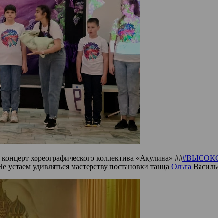
й концерт хореографического коллектива «Акулина» ##
#ВЫСОК
е устаем удивляться мастерству постановки танца
Ольга
Василье