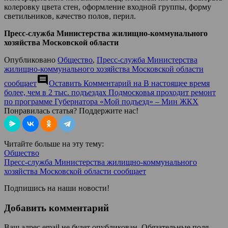
колеровку цвета стен, оформление входной группы, форму
светильников, качество полов, перил.
Пресс-служба Министерства жилищно-коммунального
хозяйства Московской области
Опубликовано
Общество
,
Пресс-служба Министерства
жилищно-коммунального хозяйства Московской области
comment
сообщает
Оставить Комментарий
на В настоящее время
более, чем в 2 тыс. подъездах Подмосковья проходит ремонт
по программе Губернатора «Мой подъезд» – Мин ЖКХ
Понравилась статья? Поддержите нас!
Читайте больше на эту тему:
Общество
Пресс-служба Министерства жилищно-коммунального
хозяйства Московской области сообщает
Подпишись на наши новости!
Добавить комментарий
Ваш адрес email не будет опубликован.
Обязательные поля