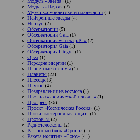
Модуль «Звезда»
(1)
Модуль «Наука»
(2)
Музеи космонавтики и планетарии
(1)
Нейтронные звезды
(4)
Нептун
(2)
Обсерватории
(5)
Обсерватории Gaia
(1)
Обсерватория «Спектр-РГ»
(2)
Обсерватория Gaia
(1)
Обсерватория Integral
(1)
Орел
(1)
Передача энергии
(1)
Планетные системы
(1)
Планеты
(22)
Плесецк
(3)
Плутон
(4)
Поздравления из космоса
(1)
Прогноз «космической погоды»
(1)
Прогресс
(86)
Проект «Космическая Россия»
(1)
Противоастероидная защита
(1)
Протон-М
(2)
Радиотелескопы
(2)
Разгонный блок «Орион»
(1)
Ракета-носитель «Союз»
(41)