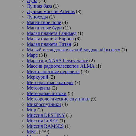
Луна
(56)
Лунная база
(1)
Лунная миссия Artemis
(3)
Луноходы
(1)
Магнитное поле
(4)
Магнитные бури
(11)
Малая планета Ганимед
(1)
Малая планета Европа
(6)
Малая планета Титан
(2)
Малый исследовательский модуль «Рассвет»
(1)
Марс
(34)
Марсоход NASA Perseverance
(2)
Массив радиотелескопов ALMA
(1)
Межпланетные перелеты
(23)
Меркурий
(3)
Метеоритные кратеры
(7)
Метеориты
(3)
Метеорные потоки
(5)
Метеорологические спутники
(9)
Микроспутники
(3)
Мир
(1)
Миссия DESTINY
(1)
Миссия LuSEE
(1)
Миссия RAMSES
(1)
МКС
(259)