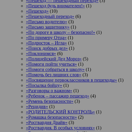
«Пешеход — пешеходный переход»
(3)
«Пешеход будь внимателен!»
(1)
«Пешеход»
(10)
«Пешеходный переход»
(6)
«Письмо водителю»
(3)
«Письмо защитнику»
(1)
«По дороге в школу – безопасно!»
(1)
«По примеру Отца»
(1)
«Подросток ‒ Игла»
(1)
«Поиск добрых дел»
(1)
«Поклонимся»
(6)
«Полицейский Дед Мороз»
(5)
«Помоги пойти учиться»
(1)
«Помоги собраться в школу»
(1)
«Помочь без лишних слов»
(3)
«Посвящение первоклассников в пешеходы»
(1)
«Посылка бойцу»
(1)
«Разговоры о важном»
(1)
«Ребенок – пассажир пешеход»
(4)
«Ремень безопасности»
(3)
«Рецидив»
(1)
«РОДИТЕЛЬСКИЙ КОНТРОЛЬ»
(1)
«Ромашка безопасности»
(2)
«Росгвардия Драйв»
(3)
«Росгвардия. В особых условиях»
(1)