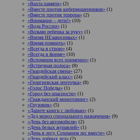
«Вахта памяти»
(2)
«Вместе против кибермошенников»
(1)
«Вместе против террора»
(2)
«Внимание – дети!»
(10)
«Вода России»
(1)
«Возьми ребенка за руку»
(1)
«Время НЕзависимых»
(1)
«Время помнить»
(1)
«Всегда в строю»
(4)
«Всегда в форме»
(10)
«Вспомним всех поименно»
(1)
«Встречная полоса»
(8)
«Гвардейская смена»
(27)
«Гвардейский класс»
(24)
«Георгиевская ленточка»
(8)
«Голос Победы»
(1)
«Город без опасности»
(1)
«Гражданский мониторинг»
(2)
«Грузовик»
(5)
«Дарите книги с любовью»
(1)
«Дед мороз специального назначения»
(9)
«День без автомобиля»
(2)
«День белых журавлей»
(1)
«День в лесу. Сохраним лес вместе»
(2)
«День добрых дел»
(2)