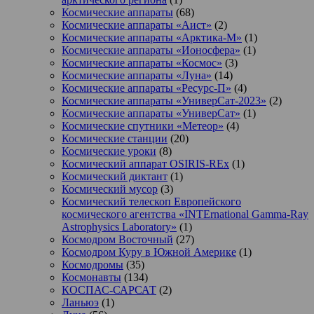
Космические аппараты
(68)
Космические аппараты «Аист»
(2)
Космические аппараты «Арктика-М»
(1)
Космические аппараты «Ионосфера»
(1)
Космические аппараты «Космос»
(3)
Космические аппараты «Луна»
(14)
Космические аппараты «Ресурс-П»
(4)
Космические аппараты «УниверСат-2023»
(2)
Космические аппараты «УниверСат»
(1)
Космические спутники «Метеор»
(4)
Космические станции
(20)
Космические уроки
(8)
Космический аппарат OSIRIS-REx
(1)
Космический диктант
(1)
Космический мусор
(3)
Космический телескоп Европейского
космического агентства «INTErnational Gamma-Ray
Astrophysics Laboratory»
(1)
Космодром Восточный
(27)
Космодром Куру в Южной Америке
(1)
Космодромы
(35)
Космонавты
(134)
КОСПАС-САРСАТ
(2)
Ланьюэ
(1)