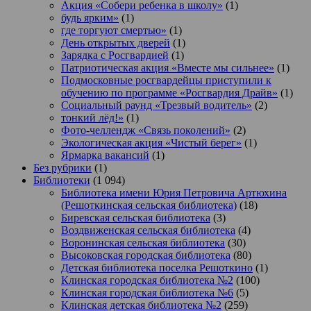
Акция «Собери ребенка в школу»
(1)
будь ярким»
(1)
где торгуют смертью»
(1)
День открытых дверей
(1)
Зарядка с Росгвардией
(1)
Патриотическая акция «Вместе мы сильнее»
(1)
Подмосковные росгвардейцы приступили к
обучению по программе «Росгвардия Драйв»
(1)
Социальный раунд «Трезвый водитель»
(2)
тонкий лёд!»
(1)
Фото-челлендж «Связь поколений»
(2)
Экологическая акция «Чистый берег»
(1)
Ярмарка вакансий
(1)
Без рубрики
(1)
Библиотеки
(1 094)
Библиотека имени Юрия Петровича Артюхина
(Решоткинская сельская библиотека)
(18)
Биревская сельская библиотека
(3)
Воздвиженская сельская библиотека
(4)
Воронинская сельская библиотека
(30)
Высоковская городская библиотека
(80)
Детская библиотека поселка Решоткино
(1)
Клинская городская библиотека №2
(100)
Клинская городская библиотека №6
(5)
Клинская детская библиотека №2
(259)