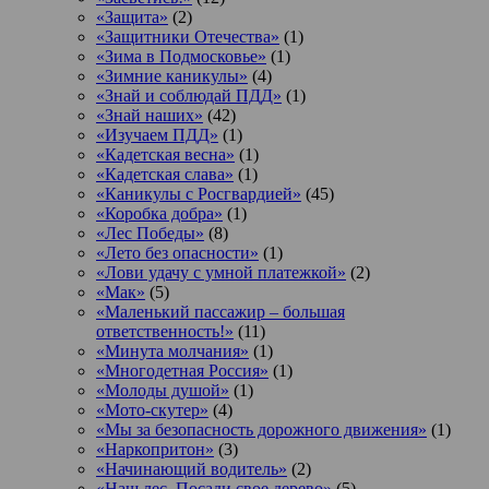
«Защита»
(2)
«Защитники Отечества»
(1)
«Зима в Подмосковье»
(1)
«Зимние каникулы»
(4)
«Знай и соблюдай ПДД»
(1)
«Знай наших»
(42)
«Изучаем ПДД»
(1)
«Кадетская весна»
(1)
«Кадетская слава»
(1)
«Каникулы с Росгвардией»
(45)
«Коробка добра»
(1)
«Лес Победы»
(8)
«Лето без опасности»
(1)
«Лови удачу с умной платежкой»
(2)
«Мак»
(5)
«Маленький пассажир – большая
ответственность!»
(11)
«Минута молчания»
(1)
«Многодетная Россия»
(1)
«Молоды душой»
(1)
«Мото-скутер»
(4)
«Мы за безопасность дорожного движения»
(1)
«Наркопритон»
(3)
«Начинающий водитель»
(2)
«Наш лес. Посади свое дерево»
(5)