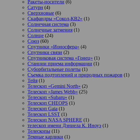
Ракеты-носители
(6)
Сатурн
(4)
Сверхновые
(6)
Скафандры «Сокол-КВ2»
(1)
Солнечная система
(3)
Солнечные затмения
(1)
Солнце
(24)
Союз
(60)
Спутники «Ионосфера»
(4)
Спутники связи
(2)
Спутниковая система «Гонец»
(1)
Станции приема информации
(1)
Суборбитальные полеты
(1)
Съемка подтоплений и природных пожаров
(1)
Тейя
(1)
Телескоп «Gemini North»
(2)
Телескоп «James Webb»
(25)
Телескоп «Subaru»
(1)
Телескоп CHEOPS
(1)
Телескоп Gaia
(1)
Телескоп LSST
(1)
Телескоп NASA SPHERE
(1)
телескоп имени Дэниела К. Иноуэ
(1)
Телескопы
(11)
Темные карлики
(1)