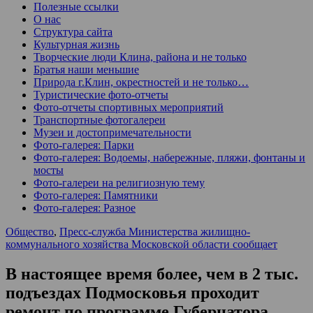
Полезные ссылки
О нас
Структура сайта
Культурная жизнь
Творческие люди Клина, района и не только
Братья наши меньшие
Природа г.Клин, окрестностей и не только…
Туристические фото-отчеты
Фото-отчеты спортивных мероприятий
Транспортные фотогалереи
Музеи и достопримечательности
Фото-галерея: Парки
Фото-галерея: Водоемы, набережные, пляжи, фонтаны и
мосты
Фото-галереи на религиозную тему
Фото-галерея: Памятники
Фото-галерея: Разное
Общество
,
Пресс-служба Министерства жилищно-
коммунального хозяйства Московской области сообщает
В настоящее время более, чем в 2 тыс.
подъездах Подмосковья проходит
ремонт по программе Губернатора