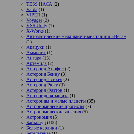
TESS НАСА
(2)
Varda
(1)
VIPER
(1)
Voyager
(2)
VSS Unity
(1)
X-Works
(1)
Автоматические межпланетные станции «Вега»
(1)
Акацуки
(1)
Аммонит
(1)
Ангара
(13)
Артемида
(2)
Астероид Апофис
(2)
Астероид Бенну
(3)
Астероид Психея
(2)
Астероид Рюгу
(3)
Астероид Фаэтон
(1)
Астероидная защита
(1)
Астероиды и малые планеты
(35)
Астрономические прогнозы
(7)
Астрономические явления
(5)
Астрономия
(5)
Байконур
(106)
Белые карлики
(1)
Бетельгейзе
(1)