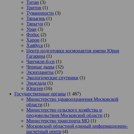
Титан
(3)
Тритон
(1)
Туманнности
(3)
Тяньвэнь
(1)
Тяньгун
(1)
Уран
(3)
Фобос
(2)
Харон
(1)
Хаябуса
(1)
Центр подготовки космонавтов имени Юрия
Гагарина
(1)
Чанчжэн-6-си
(1)
Черные дыры
(32)
Экзопланеты
(37)
Экологические спутники
(1)
Энцелада
(1)
Юпитер
(16)
Государственные органы
(1 487)
Министерство здравоохранения Московской
области
(1)
Министерство сельского хозяйства и
продовольствия Московской области
(1)
Министерство транспорта МО
(1)
Московский областной единый информационно-
расчетный центр
(4)