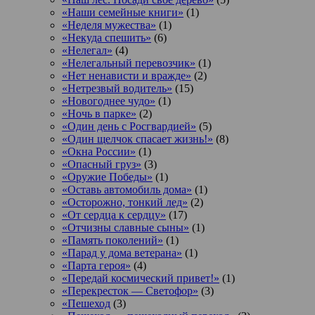
«Наши семейные книги»
(1)
«Неделя мужества»
(1)
«Некуда спешить»
(6)
«Нелегал»
(4)
«Нелегальный перевозчик»
(1)
«Нет ненависти и вражде»
(2)
«Нетрезвый водитель»
(15)
«Новогоднее чудо»
(1)
«Ночь в парке»
(2)
«Один день с Росгвардией»
(5)
«Один щелчок спасает жизнь!»
(8)
«Окна России»
(1)
«Опасный груз»
(3)
«Оружие Победы»
(1)
«Оставь автомобиль дома»
(1)
«Осторожно, тонкий лед»
(2)
«От сердца к сердцу»
(17)
«Отчизны славные сыны»
(1)
«Память поколений»
(1)
«Парад у дома ветерана»
(1)
«Парта героя»
(4)
«Передай космический привет!»
(1)
«Перекресток — Светофор»
(3)
«Пешеход
(3)