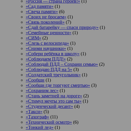
«Россия — страна героев!»
(1)
«Сад памяти»
(1)
«Свеча памяти»
(6)
«Своих не бросаем»
(1)
«Связь поколений»
(7)
«Сдай батарейку — спаси природу»
(1)
«Семейные ценности»
(1)
«СИМ»
(2)
«Слезь с велосипеда»
(1)
«Сними наушники»
(1)
«Собери ребёнка в школу»
(1)
«Соблюдаем ПДД!»
(2)
«Соблюдай ПДД – Сохрани семью»
(2)
«Соблюдаю ПДД на 5»
(3)
«Солдатский треугольник»
(1)
«Сообщи
(1)
«Сообщи где торгуют смертью»
(3)
«Сохраним лес»
(1)
«Стань заметней на дороге»
(2)
«Стимул мечты это сам ты»
(1)
«Студенческий десант»
(4)
«Такси»
(5)
«Тахограф»
(11)
«Технический осмотр»
(6)
«Тонкий лед»
(1)