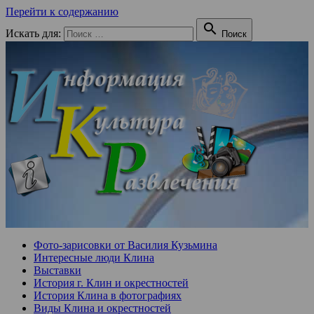
Перейти к содержанию

Искать для:
Поиск
Фото-зарисовки от Василия Кузьмина
Интересные люди Клина
Выставки
История г. Клин и окрестностей
История Клина в фотографиях
Виды Клина и окрестностей