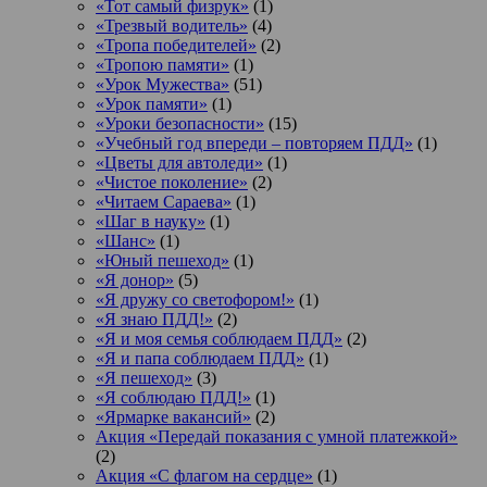
«Тот самый физрук»
(1)
«Трезвый водитель»
(4)
«Тропа победителей»
(2)
«Тропою памяти»
(1)
«Урок Мужества»
(51)
«Урок памяти»
(1)
«Уроки безопасности»
(15)
«Учебный год впереди – повторяем ПДД»
(1)
«Цветы для автоледи»
(1)
«Чистое поколение»
(2)
«Читаем Сараева»
(1)
«Шаг в науку»
(1)
«Шанс»
(1)
«Юный пешеход»
(1)
«Я донор»
(5)
«Я дружу со светофором!»
(1)
«Я знаю ПДД!»
(2)
«Я и моя семья соблюдаем ПДД»
(2)
«Я и папа соблюдаем ПДД»
(1)
«Я пешеход»
(3)
«Я соблюдаю ПДД!»
(1)
«Ярмарке вакансий»
(2)
Акция «Передай показания с умной платежкой»
(2)
Акция «С флагом на сердце»
(1)