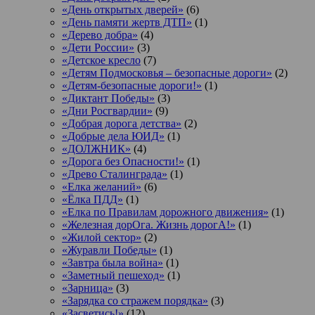
«День открытых дверей»
(6)
«День памяти жертв ДТП»
(1)
«Дерево добра»
(4)
«Дети России»
(3)
«Детское кресло
(7)
«Детям Подмосковья – безопасные дороги»
(2)
«Детям-безопасные дороги!»
(1)
«Диктант Победы»
(3)
«Дни Росгвардии»
(9)
«Добрая дорога детства»
(2)
«Добрые дела ЮИД»
(1)
«ДОЛЖНИК»
(4)
«Дорога без Опасности!»
(1)
«Древо Сталинграда»
(1)
«Елка желаний»
(6)
«Ёлка ПДД»
(1)
«Елка по Правилам дорожного движения»
(1)
«Железная дорОга. Жизнь дорогА!»
(1)
«Жилой сектор»
(2)
«Журавли Победы»
(1)
«Завтра была война»
(1)
«Заметный пешеход»
(1)
«Зарница»
(3)
«Зарядка со стражем порядка»
(3)
«Засветись!»
(12)