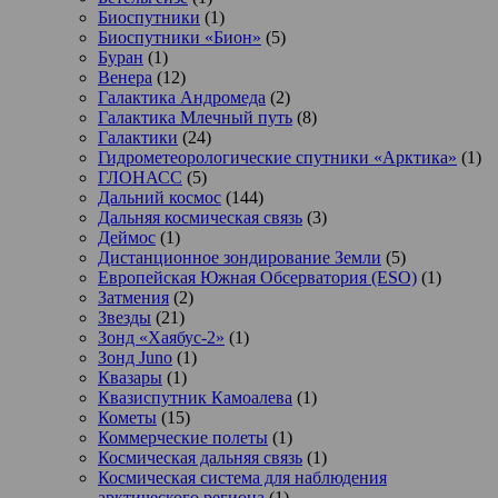
Биоспутники
(1)
Биоспутники «Бион»
(5)
Буран
(1)
Венера
(12)
Галактика Андромеда
(2)
Галактика Млечный путь
(8)
Галактики
(24)
Гидрометеорологические спутники «Арктика»
(1)
ГЛОНАСС
(5)
Дальний космос
(144)
Дальняя космическая связь
(3)
Деймос
(1)
Дистанционное зондирование Земли
(5)
Европейская Южная Обсерватория (ESO)
(1)
Затмения
(2)
Звезды
(21)
Зонд «Хаябус-2»
(1)
Зонд Juno
(1)
Квазары
(1)
Квазиспутник Камоалева
(1)
Кометы
(15)
Коммерческие полеты
(1)
Космическая дальняя связь
(1)
Космическая система для наблюдения
арктического региона
(1)