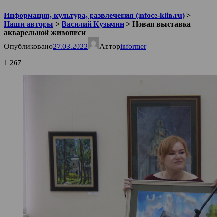
Информация, культура, развлечения (infoce-klin.ru)
>
Наши авторы
>
Василий Кузьмин
>
Новая выставка
акварельной живописи
Опубликовано
27.03.2022
Автор
informer
1 267