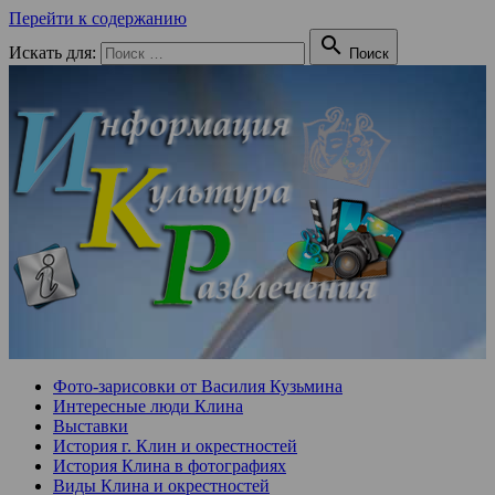
Перейти к содержанию

Искать для:
Поиск
Фото-зарисовки от Василия Кузьмина
Интересные люди Клина
Выставки
История г. Клин и окрестностей
История Клина в фотографиях
Виды Клина и окрестностей