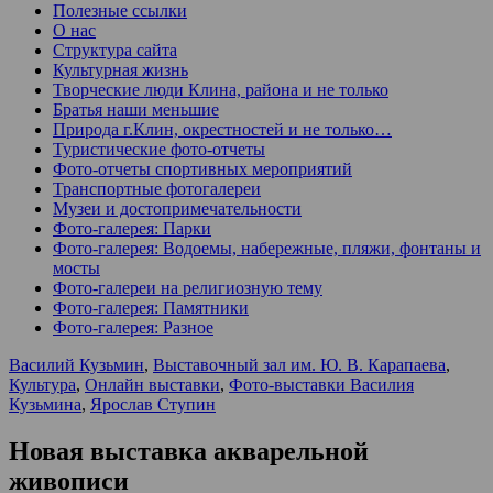
Полезные ссылки
О нас
Структура сайта
Культурная жизнь
Творческие люди Клина, района и не только
Братья наши меньшие
Природа г.Клин, окрестностей и не только…
Туристические фото-отчеты
Фото-отчеты спортивных мероприятий
Транспортные фотогалереи
Музеи и достопримечательности
Фото-галерея: Парки
Фото-галерея: Водоемы, набережные, пляжи, фонтаны и
мосты
Фото-галереи на религиозную тему
Фото-галерея: Памятники
Фото-галерея: Разное
Василий Кузьмин
,
Выставочный зал им. Ю. В. Карапаева
,
Культура
,
Онлайн выставки
,
Фото-выставки Василия
Кузьмина
,
Ярослав Ступин
Новая выставка акварельной
живописи