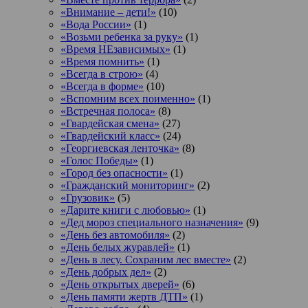
«Внимание – дети!»
(10)
«Вода России»
(1)
«Возьми ребенка за руку»
(1)
«Время НЕзависимых»
(1)
«Время помнить»
(1)
«Всегда в строю»
(4)
«Всегда в форме»
(10)
«Вспомним всех поименно»
(1)
«Встречная полоса»
(8)
«Гвардейская смена»
(27)
«Гвардейский класс»
(24)
«Георгиевская ленточка»
(8)
«Голос Победы»
(1)
«Город без опасности»
(1)
«Гражданский мониторинг»
(2)
«Грузовик»
(5)
«Дарите книги с любовью»
(1)
«Дед мороз специального назначения»
(9)
«День без автомобиля»
(2)
«День белых журавлей»
(1)
«День в лесу. Сохраним лес вместе»
(2)
«День добрых дел»
(2)
«День открытых дверей»
(6)
«День памяти жертв ДТП»
(1)