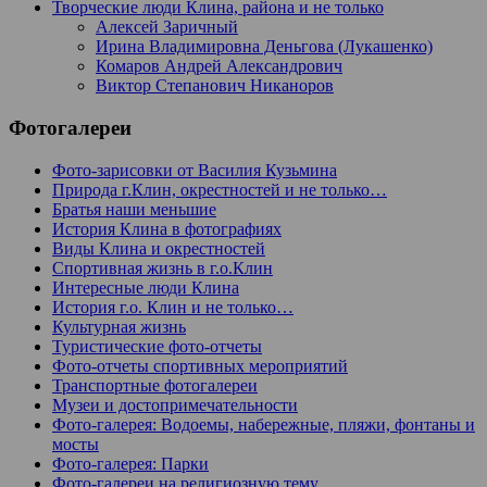
Творческие люди Клина, района и не только
Алексей Заричный
Ирина Владимировна Деньгова (Лукашенко)
Комаров Андрей Александрович
Виктор Степанович Никаноров
Фотогалереи
Фото-зарисовки от Василия Кузьмина
Природа г.Клин, окрестностей и не только…
Братья наши меньшие
История Клина в фотографиях
Виды Клина и окрестностей
Спортивная жизнь в г.о.Клин
Интересные люди Клина
История г.о. Клин и не только…
Культурная жизнь
Туристические фото-отчеты
Фото-отчеты спортивных мероприятий
Транспортные фотогалереи
Музеи и достопримечательности
Фото-галерея: Водоемы, набережные, пляжи, фонтаны и
мосты
Фото-галерея: Парки
Фото-галереи на религиозную тему