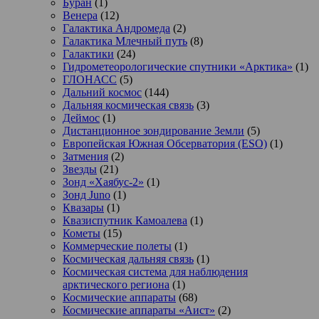
Буран
(1)
Венера
(12)
Галактика Андромеда
(2)
Галактика Млечный путь
(8)
Галактики
(24)
Гидрометеорологические спутники «Арктика»
(1)
ГЛОНАСС
(5)
Дальний космос
(144)
Дальняя космическая связь
(3)
Деймос
(1)
Дистанционное зондирование Земли
(5)
Европейская Южная Обсерватория (ESO)
(1)
Затмения
(2)
Звезды
(21)
Зонд «Хаябус-2»
(1)
Зонд Juno
(1)
Квазары
(1)
Квазиспутник Камоалева
(1)
Кометы
(15)
Коммерческие полеты
(1)
Космическая дальняя связь
(1)
Космическая система для наблюдения
арктического региона
(1)
Космические аппараты
(68)
Космические аппараты «Аист»
(2)