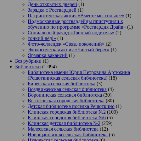
День открытых дверей
(1)
Зарядка с Росгвардией
(1)
Патриотическая акция «Вместе мы сильнее»
(1)
Подмосковные росгвардейцы приступили к
обучению по программе «Росгвардия Драйв»
(1)
Социальный раунд «Трезвый водитель»
(2)
тонкий лёд!»
(1)
Фото-челлендж «Связь поколений»
(2)
Экологическая акция «Чистый берег»
(1)
Ярмарка вакансий
(1)
Без рубрики
(1)
Библиотеки
(1 094)
Библиотека имени Юрия Петровича Артюхина
(Решоткинская сельская библиотека)
(18)
Биревская сельская библиотека
(3)
Воздвиженская сельская библиотека
(4)
Воронинская сельская библиотека
(30)
Высоковская городская библиотека
(80)
Детская библиотека поселка Решоткино
(1)
Клинская городская библиотека №2
(100)
Клинская городская библиотека №6
(5)
Клинская детская библиотека №2
(259)
Малеевская сельская библиотека
(12)
Новощаповская сельская библиотека
(5)
Нудольская сельская библиотека
(6)