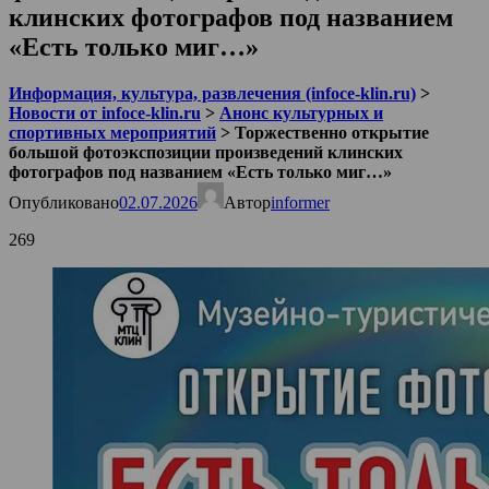
клинских фотографов под названием
«Есть только миг…»
Информация, культура, развлечения (infoce-klin.ru)
>
Новости от infoce-klin.ru
>
Анонс культурных и
спортивных мероприятий
>
Торжественно открытие
большой фотоэкспозиции произведений клинских
фотографов под названием «Есть только миг…»
Опубликовано
02.07.2026
Автор
informer
269