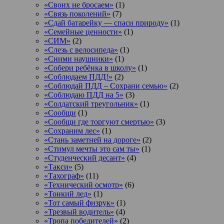
«Своих не бросаем»
(1)
«Связь поколений»
(7)
«Сдай батарейку — спаси природу»
(1)
«Семейные ценности»
(1)
«СИМ»
(2)
«Слезь с велосипеда»
(1)
«Сними наушники»
(1)
«Собери ребёнка в школу»
(1)
«Соблюдаем ПДД!»
(2)
«Соблюдай ПДД – Сохрани семью»
(2)
«Соблюдаю ПДД на 5»
(3)
«Солдатский треугольник»
(1)
«Сообщи
(1)
«Сообщи где торгуют смертью»
(3)
«Сохраним лес»
(1)
«Стань заметней на дороге»
(2)
«Стимул мечты это сам ты»
(1)
«Студенческий десант»
(4)
«Такси»
(5)
«Тахограф»
(11)
«Технический осмотр»
(6)
«Тонкий лед»
(1)
«Тот самый физрук»
(1)
«Трезвый водитель»
(4)
«Тропа победителей»
(2)