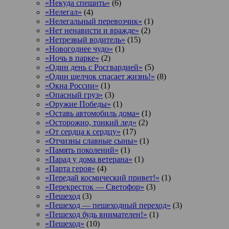
«Некуда спешить»
(6)
«Нелегал»
(4)
«Нелегальный перевозчик»
(1)
«Нет ненависти и вражде»
(2)
«Нетрезвый водитель»
(15)
«Новогоднее чудо»
(1)
«Ночь в парке»
(2)
«Один день с Росгвардией»
(5)
«Один щелчок спасает жизнь!»
(8)
«Окна России»
(1)
«Опасный груз»
(3)
«Оружие Победы»
(1)
«Оставь автомобиль дома»
(1)
«Осторожно, тонкий лед»
(2)
«От сердца к сердцу»
(17)
«Отчизны славные сыны»
(1)
«Память поколений»
(1)
«Парад у дома ветерана»
(1)
«Парта героя»
(4)
«Передай космический привет!»
(1)
«Перекресток — Светофор»
(3)
«Пешеход
(3)
«Пешеход — пешеходный переход»
(3)
«Пешеход будь внимателен!»
(1)
«Пешеход»
(10)