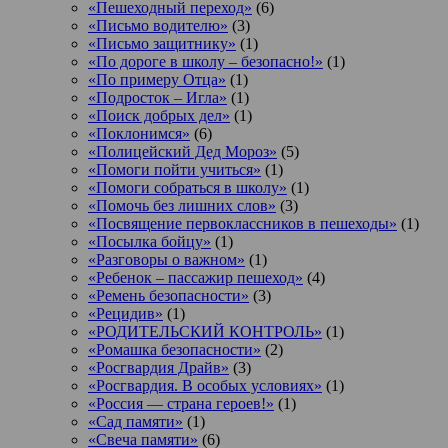
«Пешеходный переход»
(6)
«Письмо водителю»
(3)
«Письмо защитнику»
(1)
«По дороге в школу – безопасно!»
(1)
«По примеру Отца»
(1)
«Подросток ‒ Игла»
(1)
«Поиск добрых дел»
(1)
«Поклонимся»
(6)
«Полицейский Дед Мороз»
(5)
«Помоги пойти учиться»
(1)
«Помоги собраться в школу»
(1)
«Помочь без лишних слов»
(3)
«Посвящение первоклассников в пешеходы»
(1)
«Посылка бойцу»
(1)
«Разговоры о важном»
(1)
«Ребенок – пассажир пешеход»
(4)
«Ремень безопасности»
(3)
«Рецидив»
(1)
«РОДИТЕЛЬСКИЙ КОНТРОЛЬ»
(1)
«Ромашка безопасности»
(2)
«Росгвардия Драйв»
(3)
«Росгвардия. В особых условиях»
(1)
«Россия — страна героев!»
(1)
«Сад памяти»
(1)
«Свеча памяти»
(6)