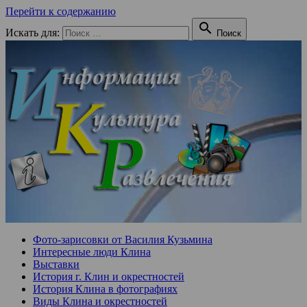
Перейти к содержанию

Искать для:
Поиск
Фото-зарисовки от Василия Кузьмина
Интересные люди Клина
Выставки
История г. Клин и окрестностей
История Клина в фотографиях
Виды Клина и окрестностей