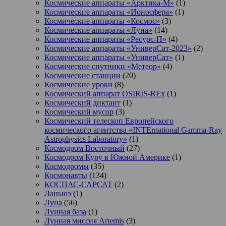
Космические аппараты «Арктика-М»
(1)
Космические аппараты «Ионосфера»
(1)
Космические аппараты «Космос»
(3)
Космические аппараты «Луна»
(14)
Космические аппараты «Ресурс-П»
(4)
Космические аппараты «УниверСат-2023»
(2)
Космические аппараты «УниверСат»
(1)
Космические спутники «Метеор»
(4)
Космические станции
(20)
Космические уроки
(8)
Космический аппарат OSIRIS-REx
(1)
Космический диктант
(1)
Космический мусор
(3)
Космический телескоп Европейского
космического агентства «INTErnational Gamma-Ray
Astrophysics Laboratory»
(1)
Космодром Восточный
(27)
Космодром Куру в Южной Америке
(1)
Космодромы
(35)
Космонавты
(134)
КОСПАС-САРСАТ
(2)
Ланьюэ
(1)
Луна
(56)
Лунная база
(1)
Лунная миссия Artemis
(3)