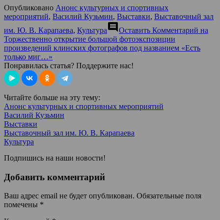
Опубликовано
Анонс культурных и спортивных
мероприятий
,
Василий Кузьмин
,
Выставки
,
Выставочный зал
comment
им. Ю. В. Карапаева
,
Культура
Оставить Комментарий
на
Торжественно открытие большой фотоэкспозиции
произведений клинских фотографов под названием «Есть
только миг…»
Понравилась статья? Поддержите нас!
Читайте больше на эту тему:
Анонс культурных и спортивных мероприятий
Василий Кузьмин
Выставки
Выставочный зал им. Ю. В. Карапаева
Культура
Подпишись на наши новости!
Добавить комментарий
Ваш адрес email не будет опубликован.
Обязательные поля
помечены
*