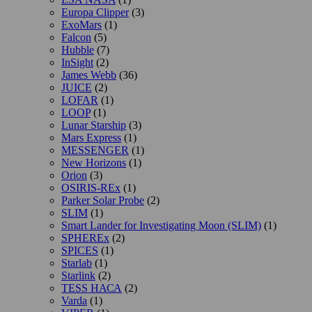
Europa Clipper
(3)
ExoMars
(1)
Falcon
(5)
Hubble
(7)
InSight
(2)
James Webb
(36)
JUICE
(2)
LOFAR
(1)
LOOP
(1)
Lunar Starship
(3)
Mars Express
(1)
MESSENGER
(1)
New Horizons
(1)
Orion
(3)
OSIRIS-REx
(1)
Parker Solar Probe
(2)
SLIM
(1)
Smart Lander for Investigating Moon (SLIM)
(1)
SPHEREx
(2)
SPICES
(1)
Starlab
(1)
Starlink
(2)
TESS НАСА
(2)
Varda
(1)