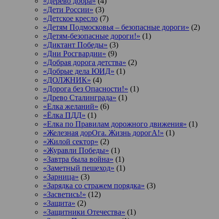
«Дерево добра»
(4)
«Дети России»
(3)
«Детское кресло
(7)
«Детям Подмосковья – безопасные дороги»
(2)
«Детям-безопасные дороги!»
(1)
«Диктант Победы»
(3)
«Дни Росгвардии»
(9)
«Добрая дорога детства»
(2)
«Добрые дела ЮИД»
(1)
«ДОЛЖНИК»
(4)
«Дорога без Опасности!»
(1)
«Древо Сталинграда»
(1)
«Елка желаний»
(6)
«Ёлка ПДД»
(1)
«Елка по Правилам дорожного движения»
(1)
«Железная дорОга. Жизнь дорогА!»
(1)
«Жилой сектор»
(2)
«Журавли Победы»
(1)
«Завтра была война»
(1)
«Заметный пешеход»
(1)
«Зарница»
(3)
«Зарядка со стражем порядка»
(3)
«Засветись!»
(12)
«Защита»
(2)
«Защитники Отечества»
(1)