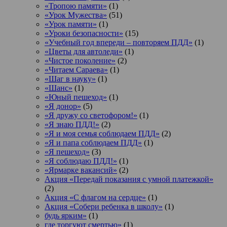
«Тропою памяти»
(1)
«Урок Мужества»
(51)
«Урок памяти»
(1)
«Уроки безопасности»
(15)
«Учебный год впереди – повторяем ПДД»
(1)
«Цветы для автоледи»
(1)
«Чистое поколение»
(2)
«Читаем Сараева»
(1)
«Шаг в науку»
(1)
«Шанс»
(1)
«Юный пешеход»
(1)
«Я донор»
(5)
«Я дружу со светофором!»
(1)
«Я знаю ПДД!»
(2)
«Я и моя семья соблюдаем ПДД»
(2)
«Я и папа соблюдаем ПДД»
(1)
«Я пешеход»
(3)
«Я соблюдаю ПДД!»
(1)
«Ярмарке вакансий»
(2)
Акция «Передай показания с умной платежкой»
(2)
Акция «С флагом на сердце»
(1)
Акция «Собери ребенка в школу»
(1)
будь ярким»
(1)
где торгуют смертью»
(1)