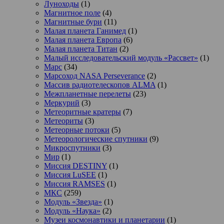
Луноходы
(1)
Магнитное поле
(4)
Магнитные бури
(11)
Малая планета Ганимед
(1)
Малая планета Европа
(6)
Малая планета Титан
(2)
Малый исследовательский модуль «Рассвет»
(1)
Марс
(34)
Марсоход NASA Perseverance
(2)
Массив радиотелескопов ALMA
(1)
Межпланетные перелеты
(23)
Меркурий
(3)
Метеоритные кратеры
(7)
Метеориты
(3)
Метеорные потоки
(5)
Метеорологические спутники
(9)
Микроспутники
(3)
Мир
(1)
Миссия DESTINY
(1)
Миссия LuSEE
(1)
Миссия RAMSES
(1)
МКС
(259)
Модуль «Звезда»
(1)
Модуль «Наука»
(2)
Музеи космонавтики и планетарии
(1)