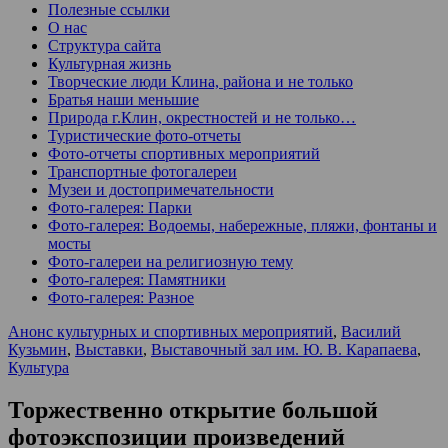
Полезные ссылки
О нас
Структура сайта
Культурная жизнь
Творческие люди Клина, района и не только
Братья наши меньшие
Природа г.Клин, окрестностей и не только…
Туристические фото-отчеты
Фото-отчеты спортивных мероприятий
Транспортные фотогалереи
Музеи и достопримечательности
Фото-галерея: Парки
Фото-галерея: Водоемы, набережные, пляжи, фонтаны и
мосты
Фото-галереи на религиозную тему
Фото-галерея: Памятники
Фото-галерея: Разное
Анонс культурных и спортивных мероприятий
,
Василий
Кузьмин
,
Выставки
,
Выставочный зал им. Ю. В. Карапаева
,
Культура
Торжественно открытие большой
фотоэкспозиции произведений