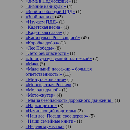
«Зима в Подмосковье»
(1)
«Зимние каникулы»
(4)
«Знай и соблюдай ПДД»
(1)
«Знай наших»
(42)
«Изучаем ПДД»
(1)
«Кадетская весна»
(1)
«Кадетская слава»
(1)
«Каникулы с Росгвардией»
(45)
«Коробка добра»
(1)
«Лес Победы»
(8)
«Лето без опасности»
(1)
«Лови удачу с умной платежкой»
(2)
«Мак»
(5)
«Маленький пассажир – большая
ответственность!»
(11)
«Минута молчания»
(1)
«Многодетная Россия»
(1)
«Молоды душой»
(1)
«Мото-скутер»
(4)
«Мы за безопасность дорожного движения»
(1)
«Наркопритон»
(3)
«Начинающий водитель»
(2)
«Наш лес. Посади свое дерево»
(5)
«Наши семейные книги»
(1)
«Неделя мужества»
(1)