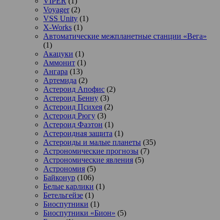
VIPER
(1)
Voyager
(2)
VSS Unity
(1)
X-Works
(1)
Автоматические межпланетные станции «Вега»
(1)
Акацуки
(1)
Аммонит
(1)
Ангара
(13)
Артемида
(2)
Астероид Апофис
(2)
Астероид Бенну
(3)
Астероид Психея
(2)
Астероид Рюгу
(3)
Астероид Фаэтон
(1)
Астероидная защита
(1)
Астероиды и малые планеты
(35)
Астрономические прогнозы
(7)
Астрономические явления
(5)
Астрономия
(5)
Байконур
(106)
Белые карлики
(1)
Бетельгейзе
(1)
Биоспутники
(1)
Биоспутники «Бион»
(5)