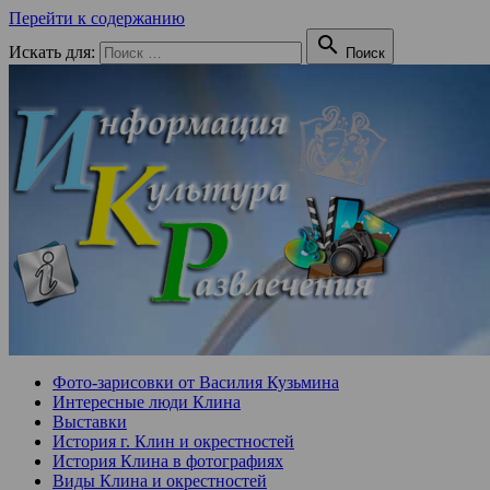
Перейти к содержанию

Искать для:
Поиск
Фото-зарисовки от Василия Кузьмина
Интересные люди Клина
Выставки
История г. Клин и окрестностей
История Клина в фотографиях
Виды Клина и окрестностей