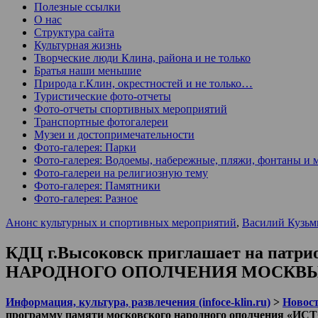
Полезные ссылки
О нас
Структура сайта
Культурная жизнь
Творческие люди Клина, района и не только
Братья наши меньшие
Природа г.Клин, окрестностей и не только…
Туристические фото-отчеты
Фото-отчеты спортивных мероприятий
Транспортные фотогалереи
Музеи и достопримечательности
Фото-галерея: Парки
Фото-галерея: Водоемы, набережные, пляжи, фонтаны и 
Фото-галереи на религиозную тему
Фото-галерея: Памятники
Фото-галерея: Разное
Анонс культурных и спортивных мероприятий
,
Василий Кузьм
КДЦ г.Высоковск приглашает на патр
НАРОДНОГО ОПОЛЧЕНИЯ МОСКВЫ 
Информация, культура, развлечения (infoce-klin.ru)
>
Новости
программу памяти московского народного ополчен