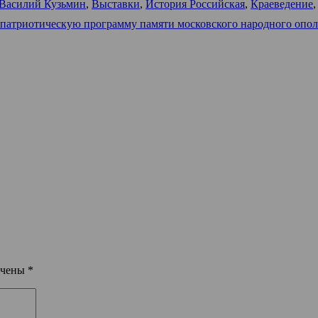
Василий Кузьмин
,
Выставки
,
История Российская
,
Краеведение
на патриотическую программу памяти московского народн
ечены
*