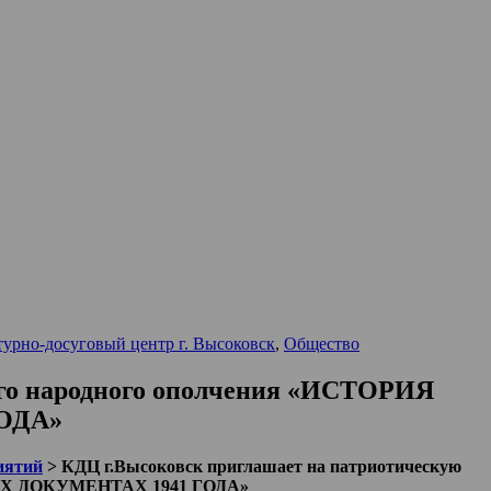
турно-досуговый центр г. Высоковск
,
Общество
ого народного ополчения «ИСТОРИЯ
ОДА»
иятий
>
КДЦ г.Высоковск приглашает на патриотическую
ЫХ ДОКУМЕНТАХ 1941 ГОДА»