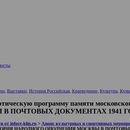
мосты
ин
,
Выставки
,
История Российская
,
Краеведение
,
Культура
,
Куль
иотическую программу памяти московск
В ПОЧТОВЫХ ДОКУМЕНТАХ 1941 Г
 от infoce-klin.ru
>
Анонс культурных и спортивных меропр
ия «ИСТОРИЯ НАРОДНОГО ОПОЛЧЕНИЯ МОСКВЫ В ПОЧТОВ