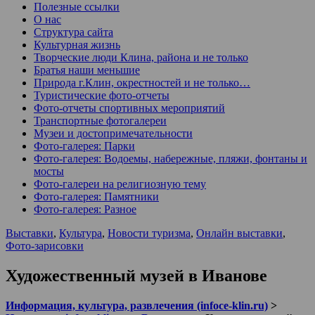
Полезные ссылки
О нас
Структура сайта
Культурная жизнь
Творческие люди Клина, района и не только
Братья наши меньшие
Природа г.Клин, окрестностей и не только…
Туристические фото-отчеты
Фото-отчеты спортивных мероприятий
Транспортные фотогалереи
Музеи и достопримечательности
Фото-галерея: Парки
Фото-галерея: Водоемы, набережные, пляжи, фонтаны и
мосты
Фото-галереи на религиозную тему
Фото-галерея: Памятники
Фото-галерея: Разное
Выставки
,
Культура
,
Новости туризма
,
Онлайн выставки
,
Фото-зарисовки
Художественный музей в Иванове
Информация, культура, развлечения (infoce-klin.ru)
>