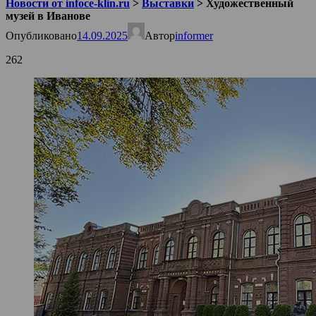
Новости от infoce-klin.ru
>
Выставки
>
Художественный
музей в Иванове
Опубликовано
14.09.2025
Автор
informer
262