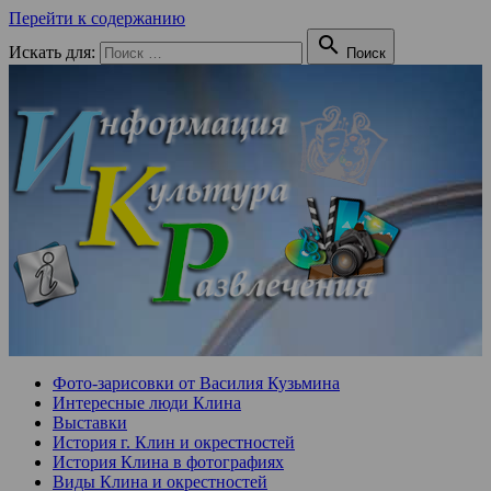
Перейти к содержанию

Искать для:
Поиск
Фото-зарисовки от Василия Кузьмина
Интересные люди Клина
Выставки
История г. Клин и окрестностей
История Клина в фотографиях
Виды Клина и окрестностей