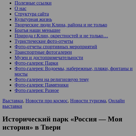
Полезные ссылки
О нас
Структура сайта
Культурная жизнь
Творческие люди Клина, района и не только
Братья наши меньшие
Природа г.Клин, окрестностей и не только…
Туристические фото-отчеты
Фото-отчеты спортивных мероприятий
Транспортные фотогалереи
Музеи и достопримечательности
Фото-галерея: Парки
Фото-галерея: Водоемы, набережные, пляжи, фонтаны и
мосты
Фото-галереи на религиозную тему
Фото-галерея: Памятники
Фото-галерея: Разное
Выставки
,
Новости про космос
,
Новости туризма
,
Онлайн
выставки
Исторический парк «Россия — Моя
история» в Твери