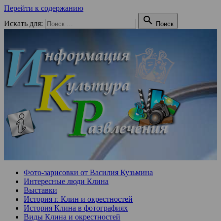
Перейти к содержанию

Искать для:
Поиск
Фото-зарисовки от Василия Кузьмина
Интересные люди Клина
Выставки
История г. Клин и окрестностей
История Клина в фотографиях
Виды Клина и окрестностей