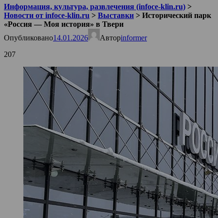
Информация, культура, развлечения (infoce-klin.ru)
>
Новости от infoce-klin.ru
>
Выставки
>
Исторический парк
«Россия — Моя история» в Твери
Опубликовано
14.01.2026
Автор
informer
207