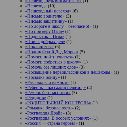
«Пешеход будь внимателен!»
(1)
«Пешеход»
(10)
«Пешеходный переход»
(6)
«Письмо водителю»
(3)
«Письмо защитнику»
(1)
«По дороге в школу – безопасно!»
(1)
«По примеру Отца»
(1)
«Подросток ‒ Игла»
(1)
«Поиск добрых дел»
(1)
«Поклонимся»
(6)
«Полицейский Дед Мороз»
(5)
«Помоги пойти учиться»
(1)
«Помоги собраться в школу»
(1)
«Помочь без лишних слов»
(3)
«Посвящение первоклассников в пешеходы»
(1)
«Посылка бойцу»
(1)
«Разговоры о важном»
(1)
«Ребенок – пассажир пешеход»
(4)
«Ремень безопасности»
(3)
«Рецидив»
(1)
«РОДИТЕЛЬСКИЙ КОНТРОЛЬ»
(1)
«Ромашка безопасности»
(2)
«Росгвардия Драйв»
(3)
«Росгвардия. В особых условиях»
(1)
«Россия — страна героев!»
(1)