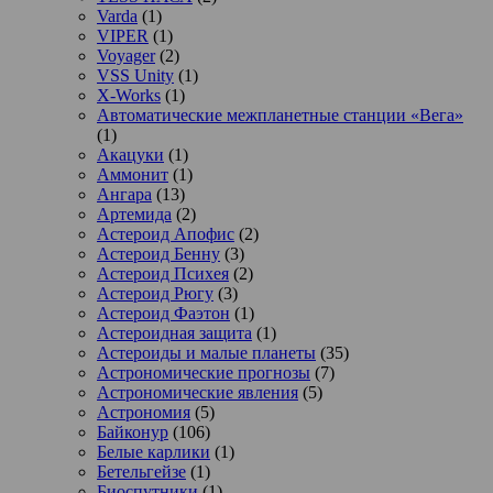
Varda
(1)
VIPER
(1)
Voyager
(2)
VSS Unity
(1)
X-Works
(1)
Автоматические межпланетные станции «Вега»
(1)
Акацуки
(1)
Аммонит
(1)
Ангара
(13)
Артемида
(2)
Астероид Апофис
(2)
Астероид Бенну
(3)
Астероид Психея
(2)
Астероид Рюгу
(3)
Астероид Фаэтон
(1)
Астероидная защита
(1)
Астероиды и малые планеты
(35)
Астрономические прогнозы
(7)
Астрономические явления
(5)
Астрономия
(5)
Байконур
(106)
Белые карлики
(1)
Бетельгейзе
(1)
Биоспутники
(1)