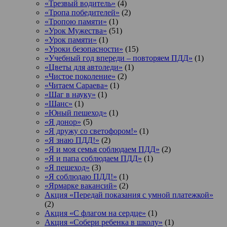
«Трезвый водитель»
(4)
«Тропа победителей»
(2)
«Тропою памяти»
(1)
«Урок Мужества»
(51)
«Урок памяти»
(1)
«Уроки безопасности»
(15)
«Учебный год впереди – повторяем ПДД»
(1)
«Цветы для автоледи»
(1)
«Чистое поколение»
(2)
«Читаем Сараева»
(1)
«Шаг в науку»
(1)
«Шанс»
(1)
«Юный пешеход»
(1)
«Я донор»
(5)
«Я дружу со светофором!»
(1)
«Я знаю ПДД!»
(2)
«Я и моя семья соблюдаем ПДД»
(2)
«Я и папа соблюдаем ПДД»
(1)
«Я пешеход»
(3)
«Я соблюдаю ПДД!»
(1)
«Ярмарке вакансий»
(2)
Акция «Передай показания с умной платежкой»
(2)
Акция «С флагом на сердце»
(1)
Акция «Собери ребенка в школу»
(1)