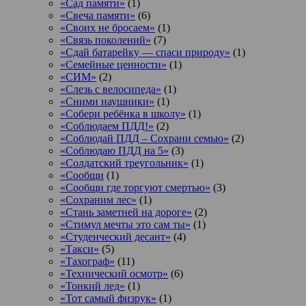
«Сад памяти»
(1)
«Свеча памяти»
(6)
«Своих не бросаем»
(1)
«Связь поколений»
(7)
«Сдай батарейку — спаси природу»
(1)
«Семейные ценности»
(1)
«СИМ»
(2)
«Слезь с велосипеда»
(1)
«Сними наушники»
(1)
«Собери ребёнка в школу»
(1)
«Соблюдаем ПДД!»
(2)
«Соблюдай ПДД – Сохрани семью»
(2)
«Соблюдаю ПДД на 5»
(3)
«Солдатский треугольник»
(1)
«Сообщи
(1)
«Сообщи где торгуют смертью»
(3)
«Сохраним лес»
(1)
«Стань заметней на дороге»
(2)
«Стимул мечты это сам ты»
(1)
«Студенческий десант»
(4)
«Такси»
(5)
«Тахограф»
(11)
«Технический осмотр»
(6)
«Тонкий лед»
(1)
«Тот самый физрук»
(1)