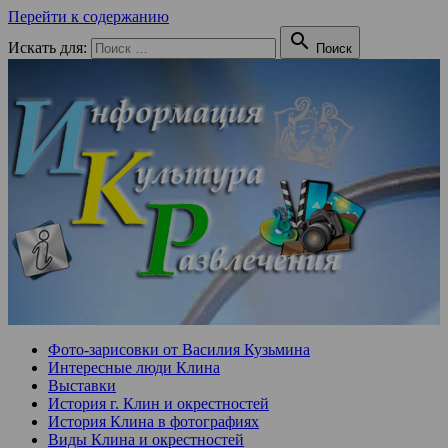
Перейти к содержанию

Искать для:
Поиск
Фото-зарисовки от Василия Кузьмина
Интересные люди Клина
Выставки
История г. Клин и окрестностей
История Клина в фотографиях
Виды Клина и окрестностей