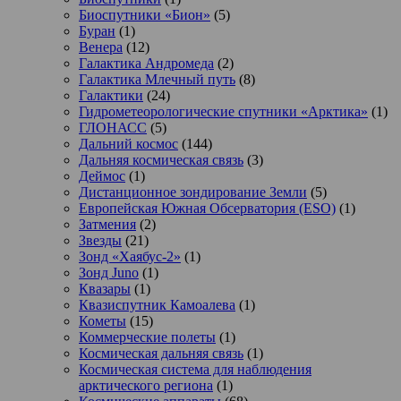
Биоспутники «Бион»
(5)
Буран
(1)
Венера
(12)
Галактика Андромеда
(2)
Галактика Млечный путь
(8)
Галактики
(24)
Гидрометеорологические спутники «Арктика»
(1)
ГЛОНАСС
(5)
Дальний космос
(144)
Дальняя космическая связь
(3)
Деймос
(1)
Дистанционное зондирование Земли
(5)
Европейская Южная Обсерватория (ESO)
(1)
Затмения
(2)
Звезды
(21)
Зонд «Хаябус-2»
(1)
Зонд Juno
(1)
Квазары
(1)
Квазиспутник Камоалева
(1)
Кометы
(15)
Коммерческие полеты
(1)
Космическая дальняя связь
(1)
Космическая система для наблюдения
арктического региона
(1)