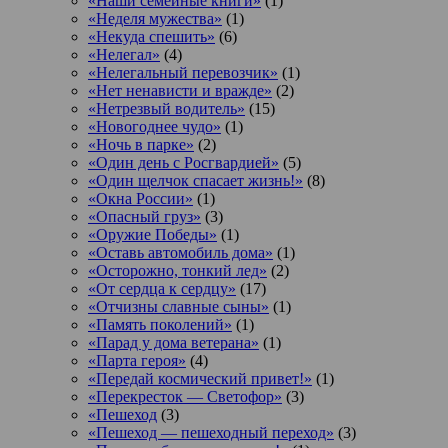
«Наши семейные книги»
(1)
«Неделя мужества»
(1)
«Некуда спешить»
(6)
«Нелегал»
(4)
«Нелегальный перевозчик»
(1)
«Нет ненависти и вражде»
(2)
«Нетрезвый водитель»
(15)
«Новогоднее чудо»
(1)
«Ночь в парке»
(2)
«Один день с Росгвардией»
(5)
«Один щелчок спасает жизнь!»
(8)
«Окна России»
(1)
«Опасный груз»
(3)
«Оружие Победы»
(1)
«Оставь автомобиль дома»
(1)
«Осторожно, тонкий лед»
(2)
«От сердца к сердцу»
(17)
«Отчизны славные сыны»
(1)
«Память поколений»
(1)
«Парад у дома ветерана»
(1)
«Парта героя»
(4)
«Передай космический привет!»
(1)
«Перекресток — Светофор»
(3)
«Пешеход
(3)
«Пешеход — пешеходный переход»
(3)