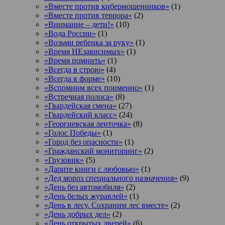
«Вместе против кибермошенников»
(1)
«Вместе против террора»
(2)
«Внимание – дети!»
(10)
«Вода России»
(1)
«Возьми ребенка за руку»
(1)
«Время НЕзависимых»
(1)
«Время помнить»
(1)
«Всегда в строю»
(4)
«Всегда в форме»
(10)
«Вспомним всех поименно»
(1)
«Встречная полоса»
(8)
«Гвардейская смена»
(27)
«Гвардейский класс»
(24)
«Георгиевская ленточка»
(8)
«Голос Победы»
(1)
«Город без опасности»
(1)
«Гражданский мониторинг»
(2)
«Грузовик»
(5)
«Дарите книги с любовью»
(1)
«Дед мороз специального назначения»
(9)
«День без автомобиля»
(2)
«День белых журавлей»
(1)
«День в лесу. Сохраним лес вместе»
(2)
«День добрых дел»
(2)
«День открытых дверей»
(6)