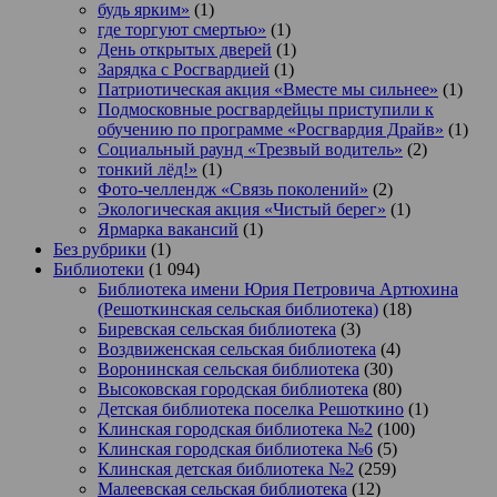
будь ярким»
(1)
где торгуют смертью»
(1)
День открытых дверей
(1)
Зарядка с Росгвардией
(1)
Патриотическая акция «Вместе мы сильнее»
(1)
Подмосковные росгвардейцы приступили к
обучению по программе «Росгвардия Драйв»
(1)
Социальный раунд «Трезвый водитель»
(2)
тонкий лёд!»
(1)
Фото-челлендж «Связь поколений»
(2)
Экологическая акция «Чистый берег»
(1)
Ярмарка вакансий
(1)
Без рубрики
(1)
Библиотеки
(1 094)
Библиотека имени Юрия Петровича Артюхина
(Решоткинская сельская библиотека)
(18)
Биревская сельская библиотека
(3)
Воздвиженская сельская библиотека
(4)
Воронинская сельская библиотека
(30)
Высоковская городская библиотека
(80)
Детская библиотека поселка Решоткино
(1)
Клинская городская библиотека №2
(100)
Клинская городская библиотека №6
(5)
Клинская детская библиотека №2
(259)
Малеевская сельская библиотека
(12)