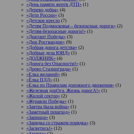
«День памяти жертв ДТП»
(1)
«Дерево добра»
(4)
«Дети России»
(3)
«Детское кресло
(7)
«Детям Подмосковья – безопасные дороги»
(2)
«Детям-безопасные дороги!»
(1)
«Диктант Победы»
(3)
«Дни Росгвардии»
(9)
«Добрая дорога детства»
(2)
«Добрые дела ЮИД»
(1)
«ДОЛЖНИК»
(4)
«Дорога без Опасности!»
(1)
«Древо Сталинграда»
(1)
«Елка желаний»
(6)
«Ёлка ПДД»
(1)
«Елка по Правилам дорожного движения»
(1)
«Железная дорОга. Жизнь дорогА!»
(1)
«Жилой сектор»
(2)
«Журавли Победы»
(1)
«Завтра была война»
(1)
«Заметный пешеход»
(1)
«Зарница»
(3)
«Зарядка со стражем порядка»
(3)
«Засветись!»
(12)
«Защита»
(2)