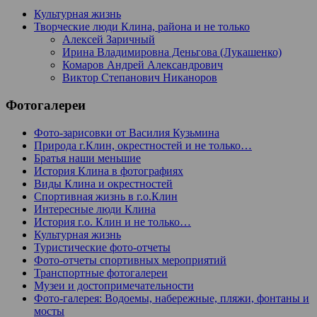
Культурная жизнь
Творческие люди Клина, района и не только
Алексей Заричный
Ирина Владимировна Деньгова (Лукашенко)
Комаров Андрей Александрович
Виктор Степанович Никаноров
Фотогалереи
Фото-зарисовки от Василия Кузьмина
Природа г.Клин, окрестностей и не только…
Братья наши меньшие
История Клина в фотографиях
Виды Клина и окрестностей
Спортивная жизнь в г.о.Клин
Интересные люди Клина
История г.о. Клин и не только…
Культурная жизнь
Туристические фото-отчеты
Фото-отчеты спортивных мероприятий
Транспортные фотогалереи
Музеи и достопримечательности
Фото-галерея: Водоемы, набережные, пляжи, фонтаны и
мосты