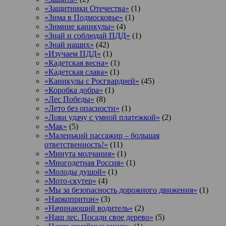
«Защитники Отечества»
(1)
«Зима в Подмосковье»
(1)
«Зимние каникулы»
(4)
«Знай и соблюдай ПДД»
(1)
«Знай наших»
(42)
«Изучаем ПДД»
(1)
«Кадетская весна»
(1)
«Кадетская слава»
(1)
«Каникулы с Росгвардией»
(45)
«Коробка добра»
(1)
«Лес Победы»
(8)
«Лето без опасности»
(1)
«Лови удачу с умной платежкой»
(2)
«Мак»
(5)
«Маленький пассажир – большая
ответственность!»
(11)
«Минута молчания»
(1)
«Многодетная Россия»
(1)
«Молоды душой»
(1)
«Мото-скутер»
(4)
«Мы за безопасность дорожного движения»
(1)
«Наркопритон»
(3)
«Начинающий водитель»
(2)
«Наш лес. Посади свое дерево»
(5)