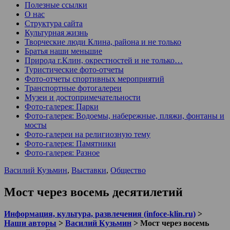
Полезные ссылки
О нас
Структура сайта
Культурная жизнь
Творческие люди Клина, района и не только
Братья наши меньшие
Природа г.Клин, окрестностей и не только…
Туристические фото-отчеты
Фото-отчеты спортивных мероприятий
Транспортные фотогалереи
Музеи и достопримечательности
Фото-галерея: Парки
Фото-галерея: Водоемы, набережные, пляжи, фонтаны и
мосты
Фото-галереи на религиозную тему
Фото-галерея: Памятники
Фото-галерея: Разное
Василий Кузьмин
,
Выставки
,
Общество
Мост через восемь десятилетий
Информация, культура, развлечения (infoce-klin.ru)
>
Наши авторы
>
Василий Кузьмин
>
Мост через восемь