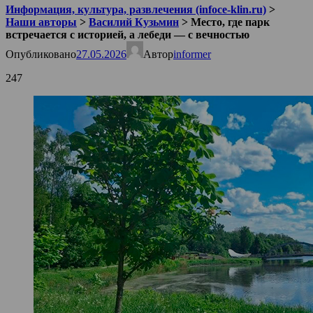
Информация, культура, развлечения (infoce-klin.ru)
>
Наши авторы
>
Василий Кузьмин
>
Место, где парк
встречается с историей, а лебеди — с вечностью
Опубликовано
27.05.2026
Автор
informer
247