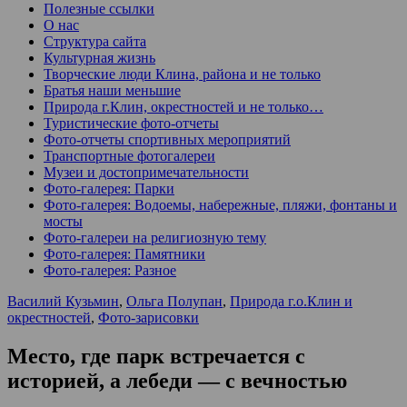
Полезные ссылки
О нас
Структура сайта
Культурная жизнь
Творческие люди Клина, района и не только
Братья наши меньшие
Природа г.Клин, окрестностей и не только…
Туристические фото-отчеты
Фото-отчеты спортивных мероприятий
Транспортные фотогалереи
Музеи и достопримечательности
Фото-галерея: Парки
Фото-галерея: Водоемы, набережные, пляжи, фонтаны и
мосты
Фото-галереи на религиозную тему
Фото-галерея: Памятники
Фото-галерея: Разное
Василий Кузьмин
,
Ольга Полупан
,
Природа г.о.Клин и
окрестностей
,
Фото-зарисовки
Место, где парк встречается с
историей, а лебеди — с вечностью