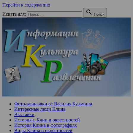
Перейти к содержанию

Искать для:
Поиск
Фото-зарисовки от Василия Кузьмина
Интересные люди Клина
Выставки
История г. Клин и окрестностей
История Клина в фотографиях
Виды Клина и окрестностей